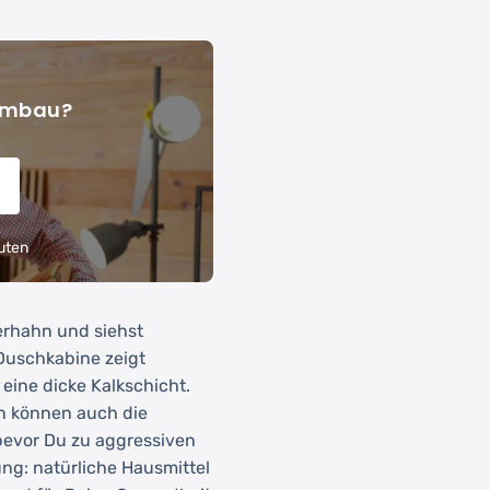
 Umbau?
uten
erhahn und siehst
Duschkabine zeigt
eine dicke Kalkschicht.
n können auch die
bevor Du zu aggressiven
ung: natürliche Hausmittel