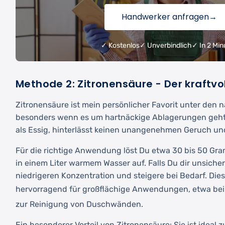
Handwerker anfragen
→
✓ Kostenlos
✓ Unverbindlich
✓ In 2 Min
Methode 2: Zitronensäure - Der kraftvol
Zitronensäure ist mein persönlicher Favorit unter den n
besonders wenn es um hartnäckige Ablagerungen geht. S
als Essig, hinterlässt keinen unangenehmen Geruch und i
Für die richtige Anwendung löst Du etwa 30 bis 50 Gr
in einem Liter warmem Wasser auf. Falls Du dir unsicher
niedrigeren Konzentration und steigere bei Bedarf. Die
hervorragend für großflächige Anwendungen, etwa b
zur Reinigung von Duschwänden.
Ein besonderer Vorteil von Zitronensäure: Sie ist ideal