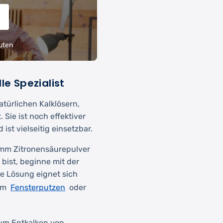
uten
le Spezialist
atürlichen Kalklösern,
ie ist noch effektiver
st vielseitig einsetzbar.
amm Zitronensäurepulver
 bist, beginne mit der
se Lösung eignet sich
Fensterputzen
eim
oder
 zum Entkalken von