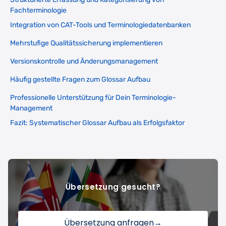
Fachterminologie
Integration von CAT-Tools und Terminologiedatenbanken
Mehrstufige Qualitätssicherung implementieren
Versionskontrolle und Änderungsmanagement
Häufig gestellte Fragen zum Glossar Aufbau
Professionelle Unterstützung für Dein Terminologie-
Management
Fazit: Systematischer Glossar Aufbau als Erfolgsfaktor
Übersetzung gesucht?
Übersetzung anfragen
→