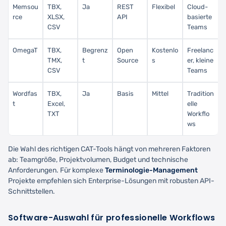
Memsou
TBX,
Ja
REST
Flexibel
Cloud-
rce
XLSX,
API
basierte
CSV
Teams
OmegaT
TBX,
Begrenz
Open
Kostenlo
Freelanc
TMX,
t
Source
s
er, kleine
CSV
Teams
Wordfas
TBX,
Ja
Basis
Mittel
Tradition
t
Excel,
elle
TXT
Workflo
ws
Die Wahl des richtigen CAT-Tools hängt von mehreren Faktoren
ab: Teamgröße, Projektvolumen, Budget und technische
Anforderungen. Für komplexe
Terminologie-Management
Projekte empfehlen sich Enterprise-Lösungen mit robusten API-
Schnittstellen.
Software-Auswahl für professionelle Workflows