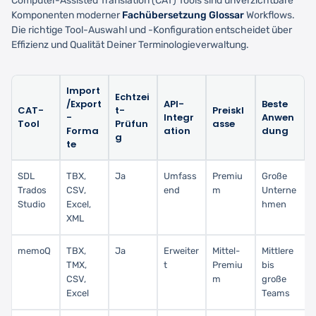
Computer-Assisted Translation (CAT) Tools sind unverzichtbare
Komponenten moderner
Fachübersetzung Glossar
Workflows.
Die richtige Tool-Auswahl und -Konfiguration entscheidet über
Effizienz und Qualität Deiner Terminologieverwaltung.
Import
Echtzei
/Export
API-
Beste
CAT-
t-
Preiskl
-
Integr
Anwen
Tool
Prüfun
asse
Forma
ation
dung
g
te
SDL
TBX,
Ja
Umfass
Premiu
Große
Trados
CSV,
end
m
Unterne
Studio
Excel,
hmen
XML
memoQ
TBX,
Ja
Erweiter
Mittel-
Mittlere
TMX,
t
Premiu
bis
CSV,
m
große
Excel
Teams