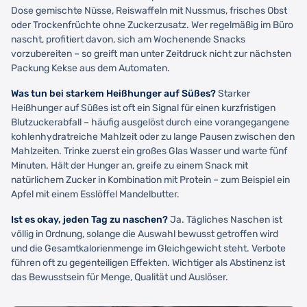
Dose gemischte Nüsse, Reiswaffeln mit Nussmus, frisches Obst
oder Trockenfrüchte ohne Zuckerzusatz. Wer regelmäßig im Büro
nascht, profitiert davon, sich am Wochenende Snacks
vorzubereiten – so greift man unter Zeitdruck nicht zur nächsten
Packung Kekse aus dem Automaten.
Was tun bei starkem Heißhunger auf Süßes?
Starker
Heißhunger auf Süßes ist oft ein Signal für einen kurzfristigen
Blutzuckerabfall – häufig ausgelöst durch eine vorangegangene
kohlenhydratreiche Mahlzeit oder zu lange Pausen zwischen den
Mahlzeiten. Trinke zuerst ein großes Glas Wasser und warte fünf
Minuten. Hält der Hunger an, greife zu einem Snack mit
natürlichem Zucker in Kombination mit Protein – zum Beispiel ein
Apfel mit einem Esslöffel Mandelbutter.
Ist es okay, jeden Tag zu naschen?
Ja. Tägliches Naschen ist
völlig in Ordnung, solange die Auswahl bewusst getroffen wird
und die Gesamtkalorienmenge im Gleichgewicht steht. Verbote
führen oft zu gegenteiligen Effekten. Wichtiger als Abstinenz ist
das Bewusstsein für Menge, Qualität und Auslöser.