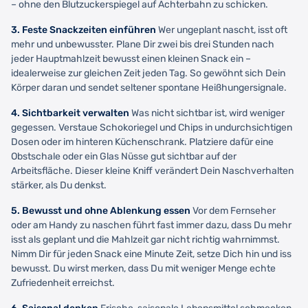
– ohne den Blutzuckerspiegel auf Achterbahn zu schicken.
3. Feste Snackzeiten einführen
Wer ungeplant nascht, isst oft
mehr und unbewusster. Plane Dir zwei bis drei Stunden nach
jeder Hauptmahlzeit bewusst einen kleinen Snack ein –
idealerweise zur gleichen Zeit jeden Tag. So gewöhnt sich Dein
Körper daran und sendet seltener spontane Heißhungersignale.
4. Sichtbarkeit verwalten
Was nicht sichtbar ist, wird weniger
gegessen. Verstaue Schokoriegel und Chips in undurchsichtigen
Dosen oder im hinteren Küchenschrank. Platziere dafür eine
Obstschale oder ein Glas Nüsse gut sichtbar auf der
Arbeitsfläche. Dieser kleine Kniff verändert Dein Naschverhalten
stärker, als Du denkst.
5. Bewusst und ohne Ablenkung essen
Vor dem Fernseher
oder am Handy zu naschen führt fast immer dazu, dass Du mehr
isst als geplant und die Mahlzeit gar nicht richtig wahrnimmst.
Nimm Dir für jeden Snack eine Minute Zeit, setze Dich hin und iss
bewusst. Du wirst merken, dass Du mit weniger Menge echte
Zufriedenheit erreichst.