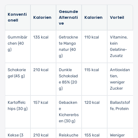
Gesunde
Konventi
Kalorien
Alternati
Kalorien
Vorteil
onell
ve
Gummibär
135 kcal
Getrockne
110 kcal
Vitamine,
chen (40
te Mango
kein
g)
natur (40
Gelatine-
g)
Zusatz
Schokorie
210 kcal
Dunkle
115 kcal
Antioxidan
gel (45 g)
Schokolad
tien,
e 85% (20
weniger
g)
Zucker
Kartoffelc
157 kcal
Gebacken
120 kcal
Ballaststof
hips (30 g)
e
fe, Protein
Kichererbs
en (30 g)
Kekse (3
210 kcal
Reiskuche
155 kcal
Weniger