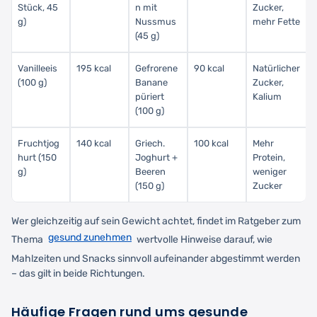
Stück, 45
n mit
Zucker,
g)
Nussmus
mehr Fette
(45 g)
Vanilleeis
195 kcal
Gefrorene
90 kcal
Natürlicher
(100 g)
Banane
Zucker,
püriert
Kalium
(100 g)
Fruchtjog
140 kcal
Griech.
100 kcal
Mehr
hurt (150
Joghurt +
Protein,
g)
Beeren
weniger
(150 g)
Zucker
Wer gleichzeitig auf sein Gewicht achtet, findet im Ratgeber zum
gesund zunehmen
Thema
wertvolle Hinweise darauf, wie
Mahlzeiten und Snacks sinnvoll aufeinander abgestimmt werden
– das gilt in beide Richtungen.
Häufige Fragen rund ums gesunde