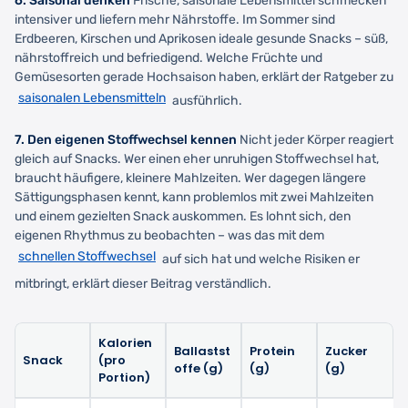
6. Saisonal denken
Frische, saisonale Lebensmittel schmecken
intensiver und liefern mehr Nährstoffe. Im Sommer sind
Erdbeeren, Kirschen und Aprikosen ideale gesunde Snacks – süß,
nährstoffreich und befriedigend. Welche Früchte und
Gemüsesorten gerade Hochsaison haben, erklärt der Ratgeber zu
saisonalen Lebensmitteln
ausführlich.
7. Den eigenen Stoffwechsel kennen
Nicht jeder Körper reagiert
gleich auf Snacks. Wer einen eher unruhigen Stoffwechsel hat,
braucht häufigere, kleinere Mahlzeiten. Wer dagegen längere
Sättigungsphasen kennt, kann problemlos mit zwei Mahlzeiten
und einem gezielten Snack auskommen. Es lohnt sich, den
eigenen Rhythmus zu beobachten – was das mit dem
schnellen Stoffwechsel
auf sich hat und welche Risiken er
mitbringt, erklärt dieser Beitrag verständlich.
Kalorien
Ballastst
Protein
Zucker
Snack
(pro
offe (g)
(g)
(g)
Portion)