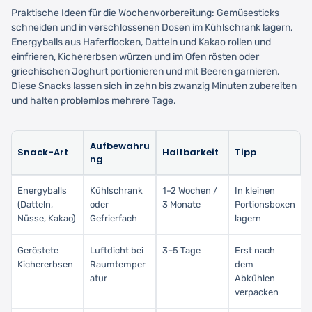
Praktische Ideen für die Wochenvorbereitung: Gemüsesticks
schneiden und in verschlossenen Dosen im Kühlschrank lagern,
Energyballs aus Haferflocken, Datteln und Kakao rollen und
einfrieren, Kichererbsen würzen und im Ofen rösten oder
griechischen Joghurt portionieren und mit Beeren garnieren.
Diese Snacks lassen sich in zehn bis zwanzig Minuten zubereiten
und halten problemlos mehrere Tage.
Aufbewahru
Snack-Art
Haltbarkeit
Tipp
ng
Energyballs
Kühlschrank
1–2 Wochen /
In kleinen
(Datteln,
oder
3 Monate
Portionsboxen
Nüsse, Kakao)
Gefrierfach
lagern
Geröstete
Luftdicht bei
3–5 Tage
Erst nach
Kichererbsen
Raumtemper
dem
atur
Abkühlen
verpacken