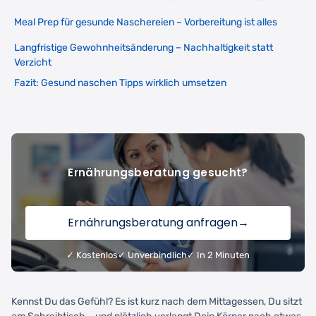
Meal Prep für gesunde Naschereien – Vorbereitung ist alles
Langfristige Gewohnheitsänderung – Nachhaltigkeit statt
Verzicht
Fazit: Gesund naschen Tipps wirklich umsetzen
Ernährungsberatung gesucht?
Ernährungsberatung anfragen
→
✓ Kostenlos
✓ Unverbindlich
✓ In 2 Minuten
Kennst Du das Gefühl? Es ist kurz nach dem Mittagessen, Du sitzt