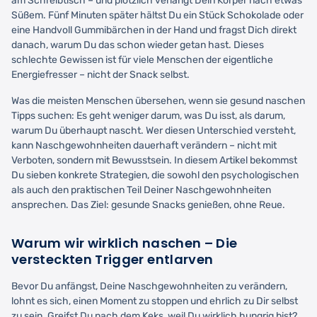
am Schreibtisch – und plötzlich verlangt Dein Körper nach etwas
Süßem. Fünf Minuten später hältst Du ein Stück Schokolade oder
eine Handvoll Gummibärchen in der Hand und fragst Dich direkt
danach, warum Du das schon wieder getan hast. Dieses
schlechte Gewissen ist für viele Menschen der eigentliche
Energiefresser – nicht der Snack selbst.
Was die meisten Menschen übersehen, wenn sie gesund naschen
Tipps suchen: Es geht weniger darum, was Du isst, als darum,
warum Du überhaupt nascht. Wer diesen Unterschied versteht,
kann Naschgewohnheiten dauerhaft verändern – nicht mit
Verboten, sondern mit Bewusstsein. In diesem Artikel bekommst
Du sieben konkrete Strategien, die sowohl den psychologischen
als auch den praktischen Teil Deiner Naschgewohnheiten
ansprechen. Das Ziel: gesunde Snacks genießen, ohne Reue.
Warum wir wirklich naschen – Die
versteckten Trigger entlarven
Bevor Du anfängst, Deine Naschgewohnheiten zu verändern,
lohnt es sich, einen Moment zu stoppen und ehrlich zu Dir selbst
zu sein. Greifst Du nach dem Keks, weil Du wirklich hungrig bist?