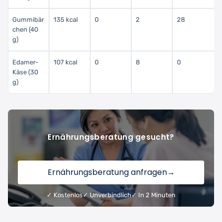
Gummibär
135 kcal
0
2
28
chen (40
g)
Edamer-
107 kcal
0
8
0
Käse (30
g)
Ernährungsberatung gesucht?
Ernährungsberatung anfragen
→
✓ Kostenlos
✓ Unverbindlich
✓ In 2 Minuten