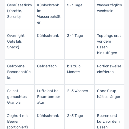
Gemüsesticks
Kühlschrank
5–7 Tage
Wasser täglich
(Karotte,
im
wechseln
Sellerie)
Wasserbehält
er
Overnight
Kühlschrank
3–4 Tage
Toppings erst
Oats (als
vor dem
Snack)
Essen
hinzufügen
Gefrorene
Gefrierfach
bis zu 3
Portionsweise
Bananenstüc
Monate
einfrieren
ke
Selbst
Luftdicht bei
2–3 Wochen
Ohne Sirup
gemachtes
Raumtemper
hält es länger
Granola
atur
Joghurt mit
Kühlschrank
2–3 Tage
Beeren erst
Beeren
kurz vor dem
(portioniert)
Essen