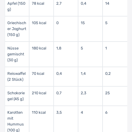
Apfel (150
78 kcal
2,7
0,4
14
g)
Griechisch
105 kcal
0
15
5
er Joghurt
(150 g)
Nüsse
180 kcal
1,8
5
1
gemischt
(30 g)
Reiswaffel
70 kcal
0,4
1,4
0,2
(2 Stück)
Schokorie
210 kcal
0,7
2,3
25
gel (45 g)
Karotten
110 kcal
3,5
4
6
mit
Hummus
(100 g)