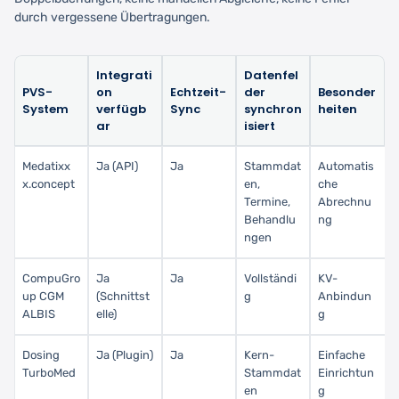
durch vergessene Übertragungen.
Integrati
Datenfel
PVS-
on
Echtzeit-
der
Besonder
System
verfügb
Sync
synchron
heiten
ar
isiert
Medatixx
Ja (API)
Ja
Stammdat
Automatis
x.concept
en,
che
Termine,
Abrechnu
Behandlu
ng
ngen
CompuGro
Ja
Ja
Vollständi
KV-
up CGM
(Schnittst
g
Anbindun
ALBIS
elle)
g
Dosing
Ja (Plugin)
Ja
Kern-
Einfache
TurboMed
Stammdat
Einrichtun
en
g