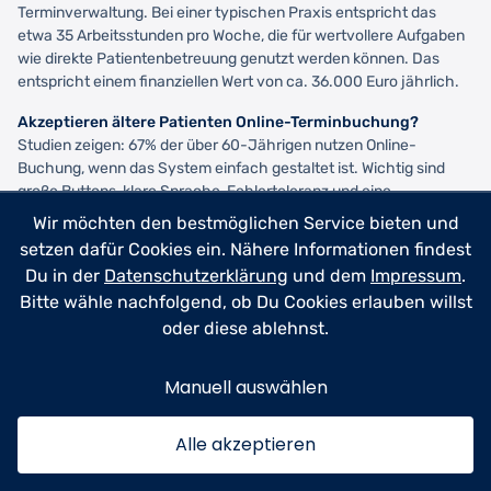
Terminverwaltung. Bei einer typischen Praxis entspricht das
etwa 35 Arbeitsstunden pro Woche, die für wertvollere Aufgaben
wie direkte Patientenbetreuung genutzt werden können. Das
entspricht einem finanziellen Wert von ca. 36.000 Euro jährlich.
Akzeptieren ältere Patienten Online-Terminbuchung?
Studien zeigen: 67% der über 60-Jährigen nutzen Online-
Buchung, wenn das System einfach gestaltet ist. Wichtig sind
große Buttons, klare Sprache, Fehlertoleranz und eine
telefonische Alternative. Ein gut gestaltetes System erreicht
Wir möchten den bestmöglichen Service bieten und
hohe Akzeptanz über alle Altersgruppen.
setzen dafür Cookies ein. Nähere Informationen findest
Du in der
Datenschutzerklärung
und dem
Impressum
.
Welche PVS-Systeme lassen sich integrieren?
Die meisten
modernen Praxisverwaltungssysteme bieten Schnittstellen:
Bitte wähle nachfolgend, ob Du Cookies erlauben willst
Medatixx x.concept, CGM ALBIS, TurboMed, Tomedo, QUINCY und
oder diese ablehnst.
viele mehr. Achte auf bidirektionale Echtzeit-Synchronisation,
damit Online-Buchungen sofort im PVS erscheinen und
Manuell auswählen
umgekehrt.
Was kostet ein professionelles Online-
Alle akzeptieren
Terminbuchungssystem?
Einstiegssysteme starten bei 30-50
Euro monatlich, professionelle Lösungen mit allen Features