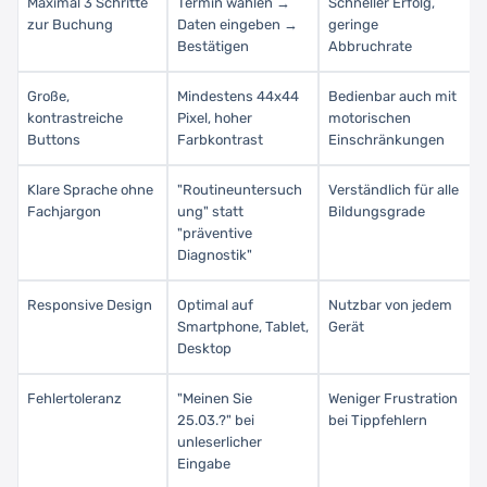
Maximal 3 Schritte
Termin wählen →
Schneller Erfolg,
zur Buchung
Daten eingeben →
geringe
Bestätigen
Abbruchrate
Große,
Mindestens 44x44
Bedienbar auch mit
kontrastreiche
Pixel, hoher
motorischen
Buttons
Farbkontrast
Einschränkungen
Klare Sprache ohne
"Routineuntersuch
Verständlich für alle
Fachjargon
ung" statt
Bildungsgrade
"präventive
Diagnostik"
Responsive Design
Optimal auf
Nutzbar von jedem
Smartphone, Tablet,
Gerät
Desktop
Fehlertoleranz
"Meinen Sie
Weniger Frustration
25.03.?" bei
bei Tippfehlern
unleserlicher
Eingabe