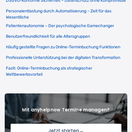
DSGVO-konforme Sicherheit – Datenschutz ohne Kompromisse
Personalentlastung durch Automatisierung – Zeit für das
Wesentliche
Patientenautonomie – Der psychologische Gamechanger
Benutzerfreundlichkeit für alle Altersgruppen
Häufig gestellte Fragen zu Online-Terminbuchung Funktionen
Professionelle Unterstützung bei der digitalen Transformation
Fazit: Online-Terminbuchung als strategischer
Wettbewerbsvorteil
Mit anyhelpnow Termine managen?
Jetzt starten
→