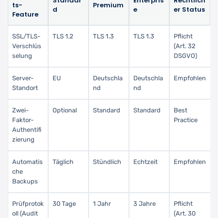
Standar
Enterpris
Rechtlich
ts-
Premium
d
e
er Status
Feature
SSL/TLS-
TLS 1.2
TLS 1.3
TLS 1.3
Pflicht
Verschlüs
(Art. 32
selung
DSGVO)
Server-
EU
Deutschla
Deutschla
Empfohlen
Standort
nd
nd
Zwei-
Optional
Standard
Standard
Best
Faktor-
Practice
Authentifi
zierung
Automatis
Täglich
Stündlich
Echtzeit
Empfohlen
che
Backups
Prüfprotok
30 Tage
1 Jahr
3 Jahre
Pflicht
oll (Audit
(Art. 30