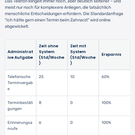
Das Telefon klingelt immer noch, aber deutlich seltener – und
meist nur noch für komplexere Anliegen, die tatsächlich
menschliche Entscheidungen erfordern. Die Standardanfrage
"Ich hätte gern einen Termin beim Zahnarzt" wird online
abgewickelt.
Zeit ohne
Zeit mit
Administrat
System
System
Ersparnis
ive Aufgabe
(Std/Woche
(Std/Woche
)
)
Telefonische
25
10
60%
Terminvergab
e
Terminbestäti
8
0
100%
gungen
Erinnerungsa
6
0
100%
nrufe