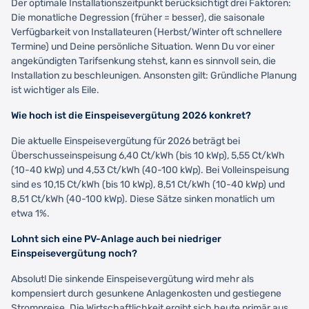
Der optimale Installationszeitpunkt berücksichtigt drei Faktoren:
Die monatliche Degression (früher = besser), die saisonale
Verfügbarkeit von Installateuren (Herbst/Winter oft schnellere
Termine) und Deine persönliche Situation. Wenn Du vor einer
angekündigten Tarifsenkung stehst, kann es sinnvoll sein, die
Installation zu beschleunigen. Ansonsten gilt: Gründliche Planung
ist wichtiger als Eile.
Wie hoch ist die Einspeisevergütung 2026 konkret?
Die aktuelle Einspeisevergütung für 2026 beträgt bei
Überschusseinspeisung 6,40 Ct/kWh (bis 10 kWp), 5,55 Ct/kWh
(10-40 kWp) und 4,53 Ct/kWh (40-100 kWp). Bei Volleinspeisung
sind es 10,15 Ct/kWh (bis 10 kWp), 8,51 Ct/kWh (10-40 kWp) und
8,51 Ct/kWh (40-100 kWp). Diese Sätze sinken monatlich um
etwa 1%.
Lohnt sich eine PV-Anlage auch bei niedriger
Einspeisevergütung noch?
Absolut! Die sinkende Einspeisevergütung wird mehr als
kompensiert durch gesunkene Anlagenkosten und gestiegene
Strompreise. Die Wirtschaftlichkeit ergibt sich heute primär aus