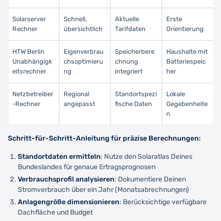
Solarserver
Schnell,
Aktuelle
Erste
Rechner
übersichtlich
Tarifdaten
Orientierung
HTW Berlin
Eigenverbrau
Speicherbere
Haushalte mit
Unabhängigk
chsoptimieru
chnung
Batteriespeic
eitsrechner
ng
integriert
her
Netzbetreiber
Regional
Standortspezi
Lokale
-Rechner
angepasst
fische Daten
Gegebenheite
n
Schritt-für-Schritt-Anleitung für präzise Berechnungen:
Standortdaten ermitteln
: Nutze den Solaratlas Deines
Bundeslandes für genaue Ertragsprognosen
Verbrauchsprofil analysieren
: Dokumentiere Deinen
Stromverbrauch über ein Jahr (Monatsabrechnungen)
Anlagengröße dimensionieren
: Berücksichtige verfügbare
Dachfläche und Budget