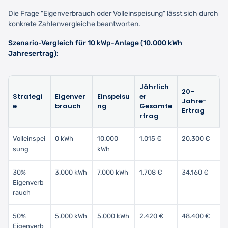
Die Frage "Eigenverbrauch oder Volleinspeisung" lässt sich durch
konkrete Zahlenvergleiche beantworten.
Szenario-Vergleich für 10 kWp-Anlage (10.000 kWh
Jahresertrag):
Jährlich
20-
Strategi
Eigenver
Einspeisu
er
Jahre-
e
brauch
ng
Gesamte
Ertrag
rtrag
Volleinspei
0 kWh
10.000
1.015 €
20.300 €
sung
kWh
30%
3.000 kWh
7.000 kWh
1.708 €
34.160 €
Eigenverb
rauch
50%
5.000 kWh
5.000 kWh
2.420 €
48.400 €
Eigenverb