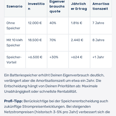
Eigenver
Investitio
Jährlich
Amortisa
Szenario
brauchs
n
er Ertrag
tionszeit
quote
Ohne
12.000 €
40%
1.816 €
7 Jahre
Speicher
Mit 10 kWh
18.500 €
70%
2.440 €
8 Jahre
Speicher
Speicher-
+6.500 €
+30%
+624 €
+1 Jahr
Vorteil
Ein Batteriespeicher erhöht Deinen Eigenverbrauch deutlich,
verlängert aber die Amortisationszeit um etwa ein Jahr. Die
Entscheidung hängt von Deinen Prioritäten ab: Maximale
Unabhängigkeit oder schnellste Rentabilität.
Profi-Tipp:
Berücksichtige bei der Speicherentscheidung auch
zukünftige Strompreisentwicklungen. Bei steigenden
Netzstrompreisen (historisch 3-5% pro Jahr) verbessert sich die