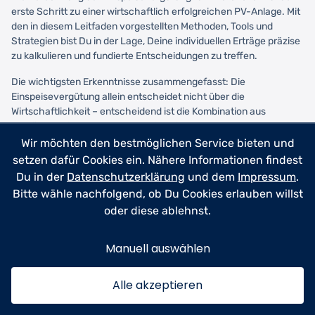
erste Schritt zu einer wirtschaftlich erfolgreichen PV-Anlage. Mit
den in diesem Leitfaden vorgestellten Methoden, Tools und
Strategien bist Du in der Lage, Deine individuellen Erträge präzise
zu kalkulieren und fundierte Entscheidungen zu treffen.
Die wichtigsten Erkenntnisse zusammengefasst: Die
Einspeisevergütung allein entscheidet nicht über die
Wirtschaftlichkeit – entscheidend ist die Kombination aus
Vergütung, Eigenverbrauch und intelligenter Laststeuerung. Die
monatliche Degression macht frühzeitige Planung wertvoll, aber
Wir möchten den bestmöglichen Service bieten und
überstürzte Entscheidungen sind fehl am Platz. Steuerliche
setzen dafür Cookies ein. Nähere Informationen findest
Vereinfachungen seit 2023 haben PV-Anlagen noch attraktiver
Du in der
Datenschutzerklärung
und dem
Impressum
.
gemacht.
Bitte wähle nachfolgend, ob Du Cookies erlauben willst
oder diese ablehnst.
Dein nächster Schritt: Nutze die vorgestellten Online-Rechner für
eine erste Kalkulation, hole Dir konkrete Angebote von
mindestens drei Fachbetrieben ein und vergleiche diese nicht nur
Manuell auswählen
nach dem Preis, sondern auch nach der Qualität der Beratung.
Eine gut geplante PV-Anlage liefert Dir 25-30 Jahre zuverlässige
Alle akzeptieren
Erträge – die Zeit für eine gründliche Planung ist gut investiert.
Die Energiewende beginnt auf Deinem Dach. Mit der richtigen