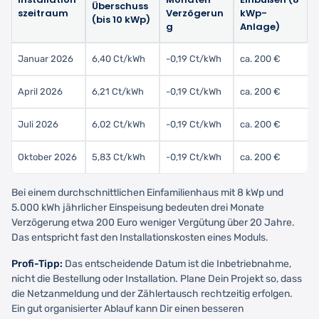
Überschuss
szeitraum
Verzögerun
kWp-
(bis 10 kWp)
g
Anlage)
Januar 2026
6,40 Ct/kWh
-0,19 Ct/kWh
ca. 200 €
April 2026
6,21 Ct/kWh
-0,19 Ct/kWh
ca. 200 €
Juli 2026
6,02 Ct/kWh
-0,19 Ct/kWh
ca. 200 €
Oktober 2026
5,83 Ct/kWh
-0,19 Ct/kWh
ca. 200 €
Bei einem durchschnittlichen Einfamilienhaus mit 8 kWp und
5.000 kWh jährlicher Einspeisung bedeuten drei Monate
Verzögerung etwa 200 Euro weniger Vergütung über 20 Jahre.
Das entspricht fast den Installationskosten eines Moduls.
Profi-Tipp:
Das entscheidende Datum ist die Inbetriebnahme,
nicht die Bestellung oder Installation. Plane Dein Projekt so, dass
die Netzanmeldung und der Zählertausch rechtzeitig erfolgen.
Ein gut organisierter Ablauf kann Dir einen besseren