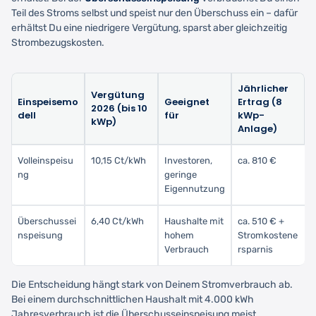
Teil des Stroms selbst und speist nur den Überschuss ein – dafür
erhältst Du eine niedrigere Vergütung, sparst aber gleichzeitig
Strombezugskosten.
Jährlicher
Vergütung
Einspeisemo
Geeignet
Ertrag (8
2026 (bis 10
dell
für
kWp-
kWp)
Anlage)
Volleinspeisu
10,15 Ct/kWh
Investoren,
ca. 810 €
ng
geringe
Eigennutzung
Überschussei
6,40 Ct/kWh
Haushalte mit
ca. 510 € +
nspeisung
hohem
Stromkostene
Verbrauch
rsparnis
Die Entscheidung hängt stark von Deinem Stromverbrauch ab.
Bei einem durchschnittlichen Haushalt mit 4.000 kWh
Jahresverbrauch ist die Überschusseinspeisung meist