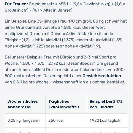
Für Frauen:
Grundumsatz = 655,1 + (9,6 × Gewicht in kg) + (1,8 ×
Größe in cm) - (4,7 × Alter in Jahren)
Ein Beispiel: Eine 35-jährige Frau, 170 cm groß, 80 kg schwer, hat
einen Grundumsatz von etwa 1.580 kcal. Diesen Wert
multiplizierst Du nun mit Deinem Aktivitätsfaktor: sitzende
Tätigkeit (1,2), leichte Aktivität (1,375), moderate Aktivität (1,55),
hohe Aktivität (1,725) oder sehr hohe Aktivität (1,9).
Bei unserer Beispiel-Frau mit Bürojob und 2-3 Mal Sport pro
Woche: 1.580 × 1,375 = 2.172 kcal Gesamtbedarf. Um gesund
abzunehmen, solltest Du ein moderates Kaloriendefizit von 300-
500 kcal anstreben. Das entspricht einer
Gewichtsreduktion
von 0,5-1 kg pro Woche – wissenschaftlich als optimal bestätigt.
Wöchentliches
Tägliches
Beispiel bei 2.172
Abnehmziel
Kaloriendefizit
kcal Bedarf
0,25 kg (langsam)
250 kcal
1.922 kcal täglich