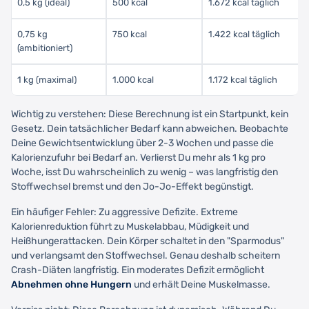
0,5 kg (ideal)
500 kcal
1.672 kcal täglich
0,75 kg
750 kcal
1.422 kcal täglich
(ambitioniert)
1 kg (maximal)
1.000 kcal
1.172 kcal täglich
Wichtig zu verstehen: Diese Berechnung ist ein Startpunkt, kein
Gesetz. Dein tatsächlicher Bedarf kann abweichen. Beobachte
Deine Gewichtsentwicklung über 2-3 Wochen und passe die
Kalorienzufuhr bei Bedarf an. Verlierst Du mehr als 1 kg pro
Woche, isst Du wahrscheinlich zu wenig – was langfristig den
Stoffwechsel bremst und den Jo-Jo-Effekt begünstigt.
Ein häufiger Fehler: Zu aggressive Defizite. Extreme
Kalorienreduktion führt zu Muskelabbau, Müdigkeit und
Heißhungerattacken. Dein Körper schaltet in den "Sparmodus"
und verlangsamt den Stoffwechsel. Genau deshalb scheitern
Crash-Diäten langfristig. Ein moderates Defizit ermöglicht
Abnehmen ohne Hungern
und erhält Deine Muskelmasse.