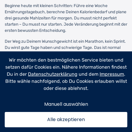
Beginne heute mit kleinen Schritten: Führe eine Woche
Ernährungstagebuch, berechne Deinen Kalorienbedarf und plane
drei gesunde Mahlzeiten für morgen. Du musst nicht perfekt
starten – Du musst nur starten. Jede Veränderung beginnt mit der
ersten bewussten Entscheidung.
Der Weg zu Deinem Wunschgewicht ist ein Marathon, kein Sprint.
Du wirst gute Tage haben und schwierige Tage. Das ist normal
und gehört dazu. Was zählt, ist die langfristige Richtung, nicht die
Wir möchten den bestmöglichen Service bieten und
täglichen Schwankungen. Mit dem richtigen
individuellen
Diätplan
und realistischen Erwartungen erreichst Du Dein Ziel –
setzen dafür Cookies ein. Nähere Informationen findest
und hältst es auch.
Du in der
Datenschutzerklärung
und dem
Impressum
.
Bitte wähle nachfolgend, ob Du Cookies erlauben willst
Vergiss nicht: Abnehmen ist nicht nur eine Zahl auf der Waage. Es
oder diese ablehnst.
geht um mehr Energie, bessere Gesundheit, höheres
Selbstbewusstsein und ein Leben, in dem Du Dich wohlfühlst.
Diese Veränderung beginnt in Deinem Kopf, wird durch Deinen
Manuell auswählen
Plan strukturiert und zeigt sich dann in Deinem Körper. Du
schaffst das – einen Schritt nach dem anderen.
Alle akzeptieren