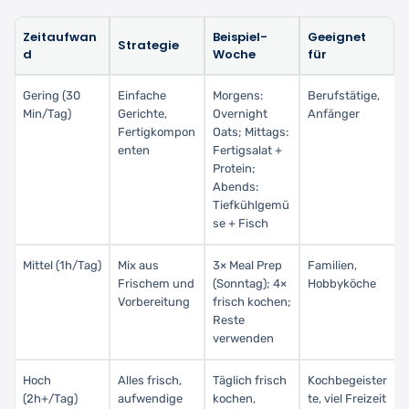
Zeitaufwan
Beispiel-
Geeignet
Strategie
d
Woche
für
Gering (30
Einfache
Morgens:
Berufstätige,
Min/Tag)
Gerichte,
Overnight
Anfänger
Fertigkompon
Oats; Mittags:
enten
Fertigsalat +
Protein;
Abends:
Tiefkühlgemü
se + Fisch
Mittel (1h/Tag)
Mix aus
3× Meal Prep
Familien,
Frischem und
(Sonntag); 4×
Hobbyköche
Vorbereitung
frisch kochen;
Reste
verwenden
Hoch
Alles frisch,
Täglich frisch
Kochbegeister
(2h+/Tag)
aufwendige
kochen,
te, viel Freizeit