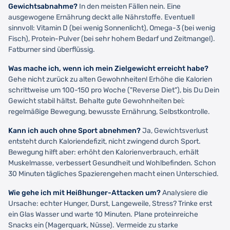
Gewichtsabnahme?
In den meisten Fällen nein. Eine
ausgewogene Ernährung deckt alle Nährstoffe. Eventuell
sinnvoll: Vitamin D (bei wenig Sonnenlicht), Omega-3 (bei wenig
Fisch), Protein-Pulver (bei sehr hohem Bedarf und Zeitmangel).
Fatburner sind überflüssig.
Was mache ich, wenn ich mein Zielgewicht erreicht habe?
Gehe nicht zurück zu alten Gewohnheiten! Erhöhe die Kalorien
schrittweise um 100-150 pro Woche ("Reverse Diet"), bis Du Dein
Gewicht stabil hältst. Behalte gute Gewohnheiten bei:
regelmäßige Bewegung, bewusste Ernährung, Selbstkontrolle.
Kann ich auch ohne Sport abnehmen?
Ja, Gewichtsverlust
entsteht durch Kaloriendefizit, nicht zwingend durch Sport.
Bewegung hilft aber: erhöht den Kalorienverbrauch, erhält
Muskelmasse, verbessert Gesundheit und Wohlbefinden. Schon
30 Minuten tägliches Spazierengehen macht einen Unterschied.
Wie gehe ich mit Heißhunger-Attacken um?
Analysiere die
Ursache: echter Hunger, Durst, Langeweile, Stress? Trinke erst
ein Glas Wasser und warte 10 Minuten. Plane proteinreiche
Snacks ein (Magerquark, Nüsse). Vermeide zu starke