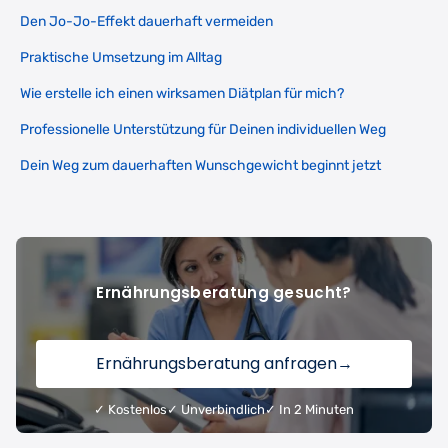
Den Jo-Jo-Effekt dauerhaft vermeiden
Praktische Umsetzung im Alltag
Wie erstelle ich einen wirksamen Diätplan für mich?
Professionelle Unterstützung für Deinen individuellen Weg
Dein Weg zum dauerhaften Wunschgewicht beginnt jetzt
Ernährungsberatung gesucht?
Ernährungsberatung anfragen
→
✓ Kostenlos
✓ Unverbindlich
✓ In 2 Minuten