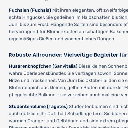
Fuchsien (Fuchsia)
Mit ihren eleganten, oft zweifarbig
echte Hingucker. Sie gedeihen im Halbschatten bis Sc
Juni bis zum Frost. Hängende Sorten sind besonders ef
hervorragend für Blumenkästen an schattigen Balkone
regelmäßiges Gießen und wöchentliches Düngen.
Robuste Allrounder: Vielseitige Begleiter fü
Husarenknöpfchen (Sanvitalia)
Diese kleinen Sonnen
wahre Überlebenskünstler. Sie vertragen sowohl Sonne
Hitze und Trockenheit. Von Juni bis Oktober bilden sie 
Blütenteppich aus kleinen, gelben Blüten mit dunkler Mi
pflegeleichte Balkone – sie verzeihen auch mal eine v
Studentenblume (Tagetes)
Studentenblumen sind nich
auch nützlich: Ihr Duft hält Schädlinge fern. Sie blühen
warmen Orange- und Gelbtönen und sind extrem pflege
Pflanzen gedeihen in voller Sonne bis Halbschatten u