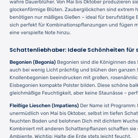
wahre Dauerblüher. Von Mai bis Oktober produzieren sie
glockenförmige Blüten. Zauberglöckchen sind extrem h
benötigen nur mäßiges Gießen – ideal für berufstätige 
sich perfekt für Kombinationspflanzungen und fügen mi
eine verspielte Note hinzu.
Schattenliebhaber: Ideale Schönheiten für 
Begonien (Begonia)
Begonien sind die Königinnen des 
auch bei wenig Licht prächtig und blühen den ganzen
Knollenbegonien beeindrucken mit großen, rosenähnli
Eisbegonien kompakte Polster bilden. Diese schöne ba
gleichmäßige Feuchtigkeit, aber keine Staunässe – perf
Fleißige Lieschen (Impatiens)
Der Name ist Programm: 
unermüdlich von Mai bis Oktober, selbst im tiefen Scha
feuchten Boden und belohnen Dich mit dichtem Wuchs
Kombiniert mit anderen Schattenpflanzen schaffen sie 
Ambiente. Wichtig: Halte die Erde stets leicht feucht.