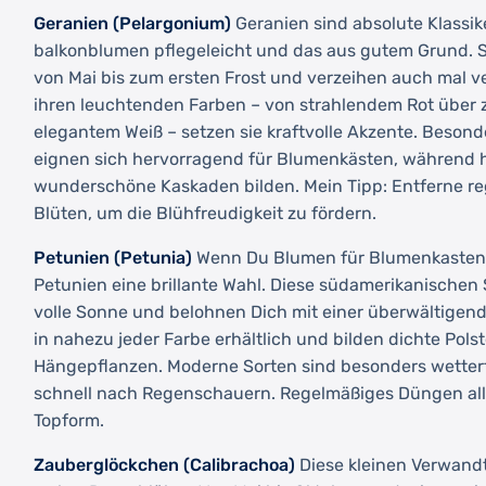
Geranien (Pelargonium)
Geranien sind absolute Klassik
balkonblumen pflegeleicht und das aus gutem Grund. 
von Mai bis zum ersten Frost und verzeihen auch mal v
ihren leuchtenden Farben – von strahlendem Rot über z
elegantem Weiß – setzen sie kraftvolle Akzente. Beson
eignen sich hervorragend für Blumenkästen, während 
wunderschöne Kaskaden bilden. Mein Tipp: Entferne re
Blüten, um die Blühfreudigkeit zu fördern.
Petunien (Petunia)
Wenn Du Blumen für Blumenkasten 
Petunien eine brillante Wahl. Diese südamerikanischen
volle Sonne und belohnen Dich mit einer überwältigend
in nahezu jeder Farbe erhältlich und bilden dichte Pols
Hängepflanzen. Moderne Sorten sind besonders wetterf
schnell nach Regenschauern. Regelmäßiges Düngen alle
Topform.
Zauberglöckchen (Calibrachoa)
Diese kleinen Verwandt