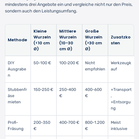
mindestens drei Angebote ein und vergleiche nicht nur den Preis,
sondern auch den Leistungsumfang.
Kleine
Mittlere
Große
Wurzeln
Wurzeln
Wurzeln
Zusatzko
Methode
(<10 cm
(10-30
(>30 cm
sten
Ø)
cm Ø)
Ø)
DIY
50-100 €
100-200 €
Nicht
Werkzeugk
Ausgrabe
empfohlen
auf
n
Stubbenfr
150-250 €
250-400
400-600
+Transport
äse
€
€
,
mieten
+Entsorgu
ng
Profi-
200-350
400-700 €
800-1.200
Meist
Fräsung
€
€
inklusive