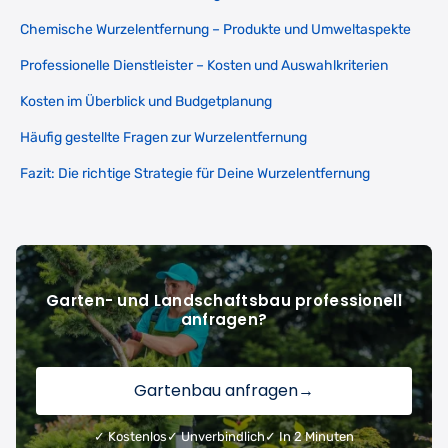
Chemische Wurzelentfernung – Produkte und Umweltaspekte
Professionelle Dienstleister – Kosten und Auswahlkriterien
Kosten im Überblick und Budgetplanung
Häufig gestellte Fragen zur Wurzelentfernung
Fazit: Die richtige Strategie für Deine Wurzelentfernung
Garten- und Landschaftsbau professionell
anfragen?
Gartenbau anfragen
→
✓ Kostenlos
✓ Unverbindlich
✓ In 2 Minuten