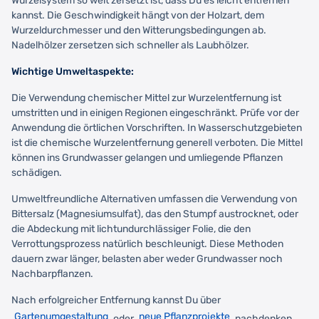
Wurzelsystem so weit zersetzt ist, dass Du es leicht entfernen
kannst. Die Geschwindigkeit hängt von der Holzart, dem
Wurzeldurchmesser und den Witterungsbedingungen ab.
Nadelhölzer zersetzen sich schneller als Laubhölzer.
Wichtige Umweltaspekte:
Die Verwendung chemischer Mittel zur Wurzelentfernung ist
umstritten und in einigen Regionen eingeschränkt. Prüfe vor der
Anwendung die örtlichen Vorschriften. In Wasserschutzgebieten
ist die chemische Wurzelentfernung generell verboten. Die Mittel
können ins Grundwasser gelangen und umliegende Pflanzen
schädigen.
Umweltfreundliche Alternativen umfassen die Verwendung von
Bittersalz (Magnesiumsulfat), das den Stumpf austrocknet, oder
die Abdeckung mit lichtundurchlässiger Folie, die den
Verrottungsprozess natürlich beschleunigt. Diese Methoden
dauern zwar länger, belasten aber weder Grundwasser noch
Nachbarpflanzen.
Nach erfolgreicher Entfernung kannst Du über
Gartenumgestaltung
neue Pflanzprojekte
oder
nachdenken.