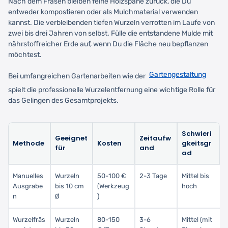
Nach dem Fräsen bleiben feine Holzspäne zurück, die Du
entweder kompostieren oder als Mulchmaterial verwenden
kannst. Die verbleibenden tiefen Wurzeln verrotten im Laufe von
zwei bis drei Jahren von selbst. Fülle die entstandene Mulde mit
nährstoffreicher Erde auf, wenn Du die Fläche neu bepflanzen
möchtest.
Gartengestaltung
Bei umfangreichen Gartenarbeiten wie der
spielt die professionelle Wurzelentfernung eine wichtige Rolle für
das Gelingen des Gesamtprojekts.
Schwieri
Geeignet
Zeitaufw
Methode
Kosten
gkeitsgr
für
and
ad
Manuelles
Wurzeln
50-100 €
2-3 Tage
Mittel bis
Ausgrabe
bis 10 cm
(Werkzeug
hoch
n
Ø
)
Wurzelfräs
Wurzeln
80-150
3-6
Mittel (mit