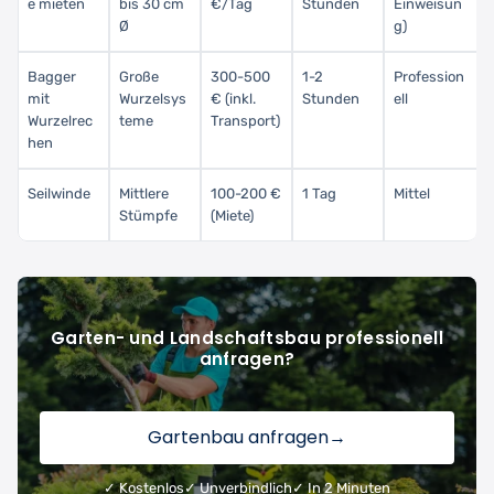
e mieten
bis 30 cm
€/Tag
Stunden
Einweisun
Ø
g)
Bagger
Große
300-500
1-2
Profession
mit
Wurzelsys
€ (inkl.
Stunden
ell
Wurzelrec
teme
Transport)
hen
Seilwinde
Mittlere
100-200 €
1 Tag
Mittel
Stümpfe
(Miete)
Garten- und Landschaftsbau professionell
anfragen?
Gartenbau anfragen
→
✓ Kostenlos
✓ Unverbindlich
✓ In 2 Minuten