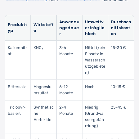
Anwendu
Umweltv
Durchsch
Produktt
Wirkstoff
ngsdaue
erträglic
nittskost
yp
e
r
hkeit
en
Kaliumnitr
KNO₃
3-6
Mittel (kein
15-30 €
at
Monate
Einsatz in
Wassersch
utzgebiete
n)
Bittersalz
Magnesiu
6-12
Hoch
10-15 €
msulfat
Monate
Triclopyr-
Synthetisc
2-4
Niedrig
25-45 €
basiert
he
Monate
(Grundwa
Herbizide
ssergefäh
rdung)