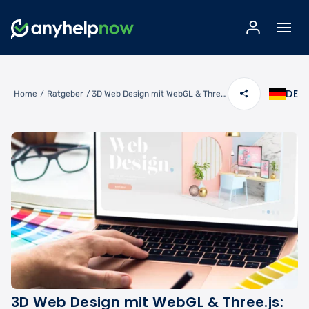
DE
Home
/
Ratgeber
/
3D Web Design mit WebGL & Three.js: Complete Guide (2026)
3D Web Design mit WebGL & Three.js: