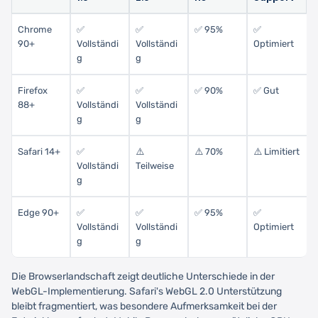
Chrome
✅
✅
✅ 95%
✅
90+
Vollständi
Vollständi
Optimiert
g
g
Firefox
✅
✅
✅ 90%
✅ Gut
88+
Vollständi
Vollständi
g
g
Safari 14+
✅
⚠️
⚠️ 70%
⚠️ Limitiert
Vollständi
Teilweise
g
Edge 90+
✅
✅
✅ 95%
✅
Vollständi
Vollständi
Optimiert
g
g
Die Browserlandschaft zeigt deutliche Unterschiede in der
WebGL-Implementierung. Safari's WebGL 2.0 Unterstützung
bleibt fragmentiert, was besondere Aufmerksamkeit bei der