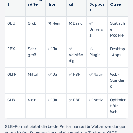
t
röße
tion
al
Suppor
Case
t
OBJ
Groß
❌ Nein
❌ Basic
✅
Statisch
Univers
e
al
Modelle
FBX
Sehr
✅ Ja
✅
⚠️
Desktop
groß
Vollstän
Plugin
-Apps
dig
GLTF
Mittel
✅ Ja
✅ PBR
✅ Nativ
Web-
Standar
d
GLB
Klein
✅ Ja
✅ PBR
✅ Nativ
Optimier
t für
Web
GLB-Format bietet die beste Performance für Webanwendungen
durch binäre Kompression und eingebettete Texturen. GLTF