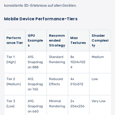
konsistente 3D-Erlebnisse auf allen Geräten.
Mobile Device Performance-Tiers
GPU
Recomm
Shader
Perform
Max
Example
ended
Complexi
ance Tier
Textures
s
Strategy
ty
Tier 1
A15,
Standard
8x
Medium
(High)
Snapdrag
Rendering
1024x102
on 888
4
Tier 2
A12,
Reduced
4x
Low
(Medium)
Snapdrag
Effects
512x512
on 765
Tier 3
A10,
Minimal
2x
Very Low
(Low)
Snapdrag
Rendering
256x256
on 660