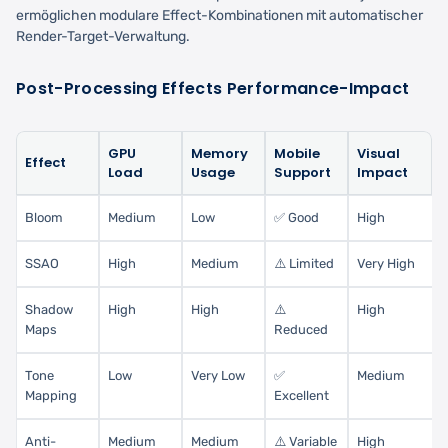
ermöglichen modulare Effect-Kombinationen mit automatischer
Render-Target-Verwaltung.
Post-Processing Effects Performance-Impact
GPU
Memory
Mobile
Visual
Effect
Load
Usage
Support
Impact
Bloom
Medium
Low
✅ Good
High
SSAO
High
Medium
⚠️ Limited
Very High
Shadow
High
High
⚠️
High
Maps
Reduced
Tone
Low
Very Low
✅
Medium
Mapping
Excellent
Anti-
Medium
Medium
⚠️ Variable
High