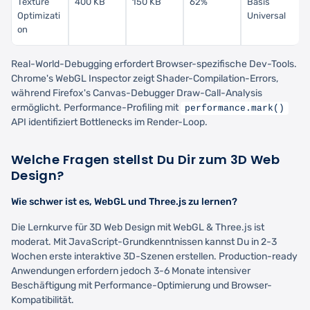
Texture
400 KB
150 KB
62%
Basis
Optimizati
Universal
on
Real-World-Debugging erfordert Browser-spezifische Dev-Tools.
Chrome's WebGL Inspector zeigt Shader-Compilation-Errors,
während Firefox's Canvas-Debugger Draw-Call-Analysis
ermöglicht. Performance-Profiling mit
performance.mark()
API identifiziert Bottlenecks im Render-Loop.
Welche Fragen stellst Du Dir zum 3D Web
Design?
Wie schwer ist es, WebGL und Three.js zu lernen?
Die Lernkurve für 3D Web Design mit WebGL & Three.js ist
moderat. Mit JavaScript-Grundkenntnissen kannst Du in 2-3
Wochen erste interaktive 3D-Szenen erstellen. Production-ready
Anwendungen erfordern jedoch 3-6 Monate intensiver
Beschäftigung mit Performance-Optimierung und Browser-
Kompatibilität.