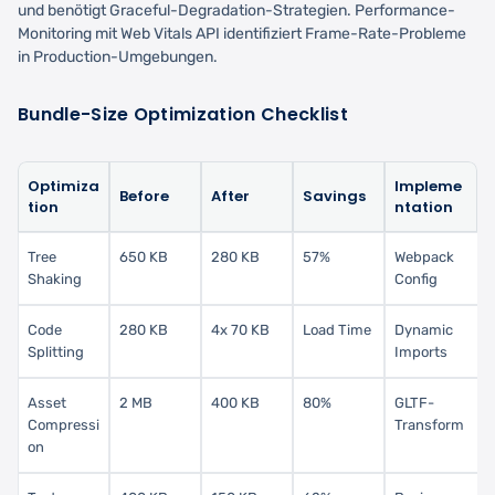
und benötigt Graceful-Degradation-Strategien. Performance-
Monitoring mit Web Vitals API identifiziert Frame-Rate-Probleme
in Production-Umgebungen.
Bundle-Size Optimization Checklist
Optimiza
Impleme
Before
After
Savings
tion
ntation
Tree
650 KB
280 KB
57%
Webpack
Shaking
Config
Code
280 KB
4x 70 KB
Load Time
Dynamic
Splitting
Imports
Asset
2 MB
400 KB
80%
GLTF-
Compressi
Transform
on