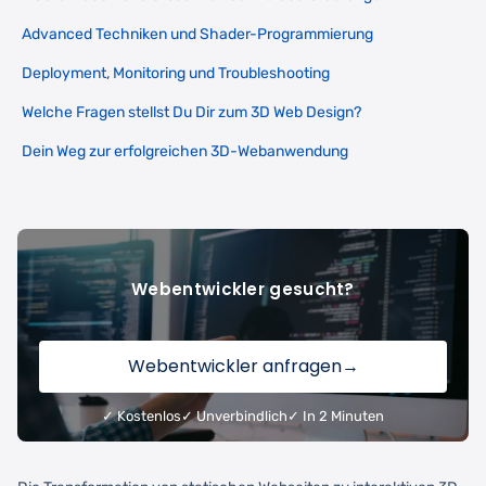
Advanced Techniken und Shader-Programmierung
Deployment, Monitoring und Troubleshooting
Welche Fragen stellst Du Dir zum 3D Web Design?
Dein Weg zur erfolgreichen 3D-Webanwendung
Webentwickler gesucht?
Webentwickler anfragen
→
✓ Kostenlos
✓ Unverbindlich
✓ In 2 Minuten