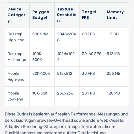
Device
Texture
Polygon
Target
Memory
Categor
Resolutio
Budget
FPS
Limit
y
n
Desktop
500K-1M
2048x204
60 FPS
1-2 GB
High-end
8
Desktop
100K-
1024x102
30-60 FPS
512 MB
Mid-range
300K
4
Mobile
50K-100K
512x512
30 FPS
256 MB
High-end
Mobile
10K-30K
256x256
20 FPS
128 MB
Low-end
Diese Budgets basieren auf realen Performance-Messungen und
berücksichtigen Browser-Overhead sowie andere Web-Assets.
Adaptive Rendering-Strategien ermöglichen automatische
Qualitätsanpassung basierend auf der Geräteleistung.