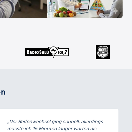
en
schnell, allerdings
„Meine Bremsen wurden a
änger warten als
ich konnte das Auto noch 