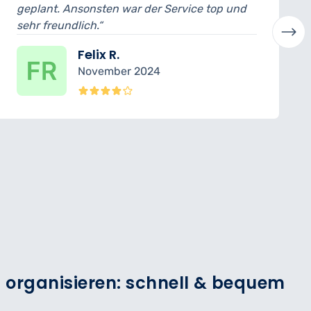
der Service top und
abholen. Der Mechaniker ha
verständlich erklärt. Sehr p
Laura H.
024
Oktober 2024
n organisieren: schnell & bequem