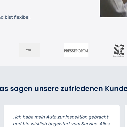
 bist flexibel.
as sagen unsere zufriedenen Kund
zur Inspektion gebracht
„Der Reifenwechsel ging 
istert vom Service. Alles
musste ich 15 Minuten l