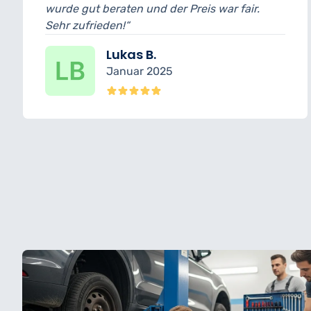
und der Preis war fair.
wurde transparent er
erledigt.“
 B.
Nina K.
 2025
Dezember