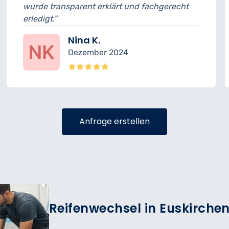
klärt und fachgerecht
geplant. Ansonsten war 
sehr freundlich.“
Felix R.
 2024
November 2
Anfrage erstellen
Reifenwechsel in Euskirche