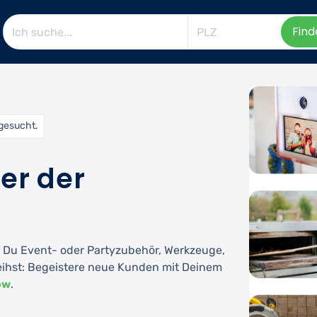
Find
 gesucht.
der der
ob Du Event- oder Partyzubehör, Werkzeuge,
eihst: Begeistere neue Kunden mit Deinem
ow
.