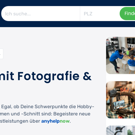
Find
.
it Fotografie &
. Egal, ob Deine Schwerpunkte die Hobby-
hmen und -Schnitt sind: Begeistere neue
stleistungen über
anyhelp
now
.