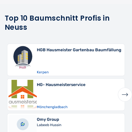
Top 10 Baumschnitt Profis in
Neuss
Hausmeister Gartenbau Baumfällung
Andreas 
n
Duisburg
Hausmeisterservice
hengladbach
Düsseldorf
Group
SECOTEK
b Hussin
Serdar Col