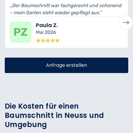
t war fachgerecht und schonend
„Sehr sorgfältiger 
eht wieder gepflegt aus.“
– es wirkt alles harm
a Z.
Isabelle
2026
März 202
Anfrage erstellen
Die Kosten für einen
Baumschnitt in Neuss und
Umgebung