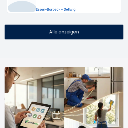
-Borbeck - Dellwig
Düsseldorf
Alle anzeigen