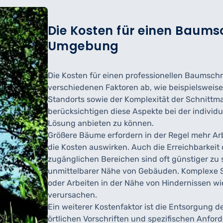
Die Kosten für einen Baums
Umgebung
Die Kosten für einen professionellen Baumsc
verschiedenen Faktoren ab, wie beispielsweis
Standorts sowie der Komplexität der Schnitt
berücksichtigen diese Aspekte bei der individ
Lösung anbieten zu können.
Größere Bäume erfordern in der Regel mehr Arb
die Kosten auswirken. Auch die Erreichbarkeit 
zugänglichen Bereichen sind oft günstiger zu 
unmittelbarer Nähe von Gebäuden. Komplexe 
oder Arbeiten in der Nähe von Hindernissen wi
verursachen.
Ein weiterer Kostenfaktor ist die Entsorgung d
örtlichen Vorschriften und spezifischen Anford