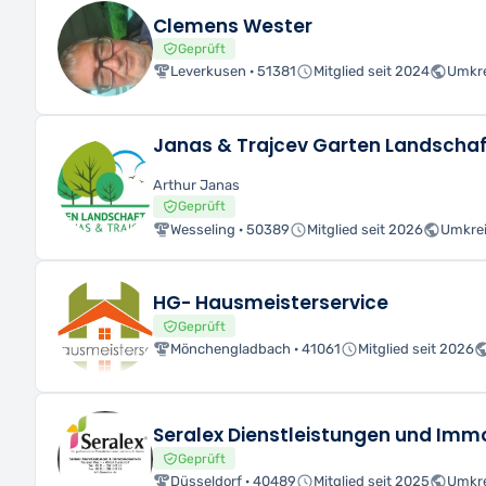
Clemens Wester
Geprüft
Leverkusen · 51381
Mitglied seit 2024
Umkre
Janas & Trajcev Garten Landscha
Arthur Janas
Geprüft
Wesseling · 50389
Mitglied seit 2026
Umkrei
HG- Hausmeisterservice
Geprüft
Mönchengladbach · 41061
Mitglied seit 2026
Seralex Dienstleistungen und Immo
Geprüft
Düsseldorf · 40489
Mitglied seit 2025
Umkre