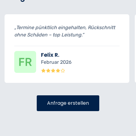
, Rückschnitt
„Problembäume wurden gekonnt 
Äste entfernt – alles top.“
Tobias W.
Dezember 2025
Anfrage erstellen