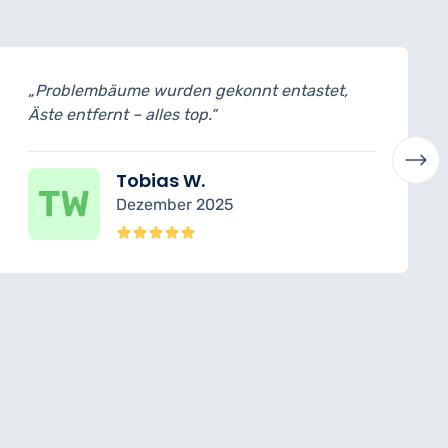
entastet,
„Baumschnitt trotz beengtem Platz 
professionellem Equipment sicher
ausgeführt.“
Jonas H.
Oktober 2025