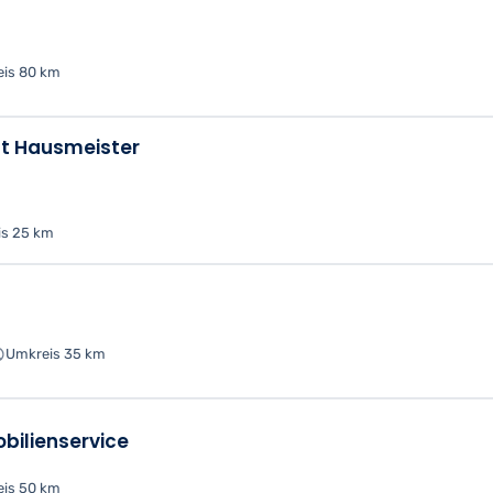
is 80 km
ft Hausmeister
s 25 km
Umkreis 35 km
bilienservice
is 50 km