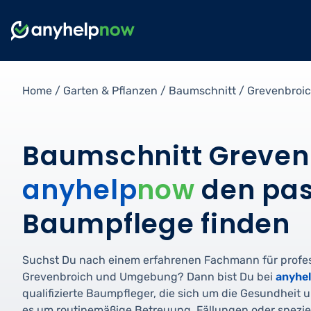
Home
/
Garten & Pflanzen
/
Baumschnitt
/
Grevenbroi
Baumschnitt Grevenb
anyhelp
now
den pas
Baumpflege finden
Suchst Du nach einem erfahrenen Fachmann für profe
Grevenbroich und Umgebung? Dann bist Du bei
anyhe
qualifizierte Baumpfleger, die sich um die Gesundheit
es um routinemäßige Betreuung, Fällungen oder spezi