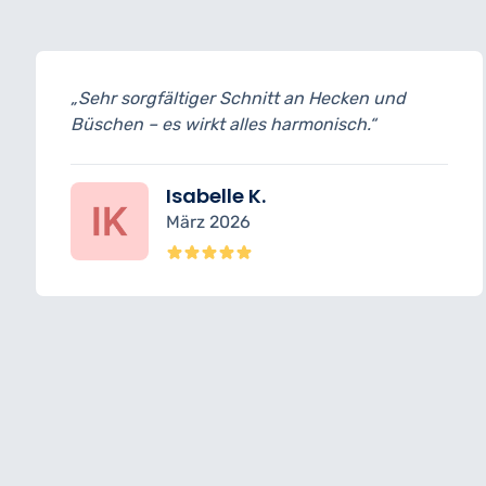
an Hecken und
„Termine pünktlich eingehalten
monisch.“
ohne Schäden – top Leistung.“
Felix R.
Februar 2026