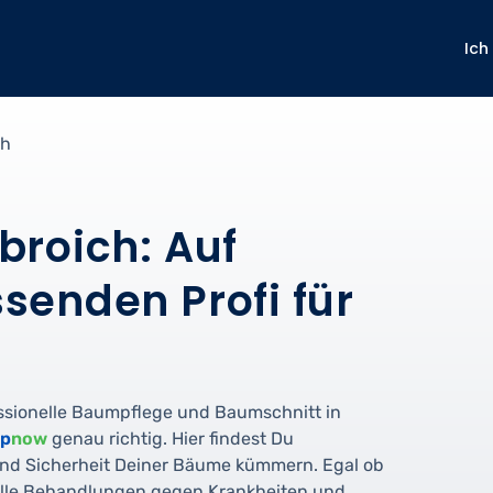
Ich
ch
roich: Auf
senden Profi für
ssionelle Baumpflege und Baumschnitt in
lp
now
genau richtig. Hier findest Du
 und Sicherheit Deiner Bäume kümmern. Egal ob
elle Behandlungen gegen Krankheiten und