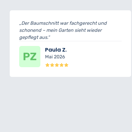
hgerecht und
„Sehr sorgfältiger Schnitt a
ieht wieder
Büschen – es wirkt alles har
Isabelle K.
März 2026