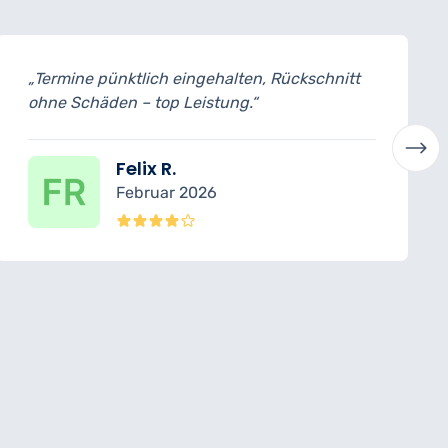
, Rückschnitt
„Für meinen großen Baum ideale
Schnitttechnik angewandt, Schad
gearbeitet.“
Clara B.
November 2025