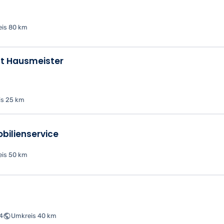
is 80 km
ft Hausmeister
s 25 km
bilienservice
is 50 km
24
Umkreis 40 km