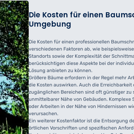
Die Kosten für einen Baums
Umgebung
Die Kosten für einen professionellen Baums
verschiedenen Faktoren ab, wie beispielsweis
Standorts sowie der Komplexität der Schnitt
berücksichtigen diese Aspekte bei der individ
Lösung anbieten zu können.
Größere Bäume erfordern in der Regel mehr Arb
die Kosten auswirken. Auch die Erreichbarkeit 
zugänglichen Bereichen sind oft günstiger zu 
unmittelbarer Nähe von Gebäuden. Komplexe 
oder Arbeiten in der Nähe von Hindernissen wi
verursachen.
Ein weiterer Kostenfaktor ist die Entsorgung d
örtlichen Vorschriften und spezifischen Anfor