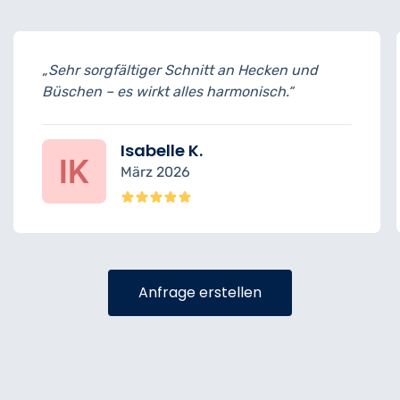
n Hecken und
„Termine pünktlich eingehalten
monisch.“
ohne Schäden – top Leistung.“
Felix R.
Februar 2026
Anfrage erstellen