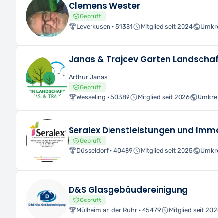
Clemens Wester
Geprüft
Leverkusen · 51381
Mitglied seit 2024
Umkre
Janas & Trajcev Garten Landscha
Arthur Janas
Geprüft
Wesseling · 50389
Mitglied seit 2026
Umkrei
Seralex Dienstleistungen und Immo
Geprüft
Düsseldorf · 40489
Mitglied seit 2025
Umkre
D&S Glasgebäudereinigung
Geprüft
Mülheim an der Ruhr · 45479
Mitglied seit 20