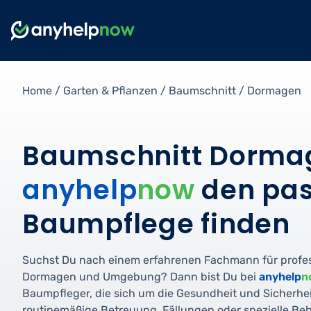
Home
/
Garten & Pflanzen
/
Baumschnitt
/
Dormagen
Baumschnitt Dormag
anyhelp
now
den pas
Baumpflege finden
Suchst Du nach einem erfahrenen Fachmann für profe
Dormagen und Umgebung? Dann bist Du bei
anyhelp
n
Baumpfleger, die sich um die Gesundheit und Sicherh
routinemäßige Betreuung, Fällungen oder spezielle B