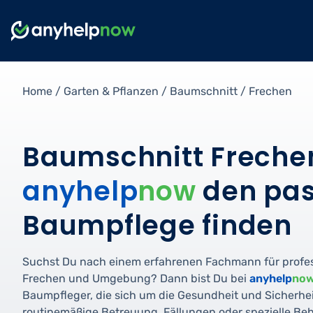
Home
/
Garten & Pflanzen
/
Baumschnitt
/
Frechen
Baumschnitt Frechen
anyhelp
now
den pas
Baumpflege finden
Suchst Du nach einem erfahrenen Fachmann für profe
Frechen und Umgebung? Dann bist Du bei
anyhelp
no
Baumpfleger, die sich um die Gesundheit und Sicherh
routinemäßige Betreuung, Fällungen oder spezielle B