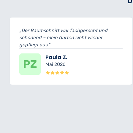
D
ht und
„Sehr sorgfältiger Schnitt an Hecke
eder
Büschen – es wirkt alles harmonisch.
Isabelle K.
März 2026