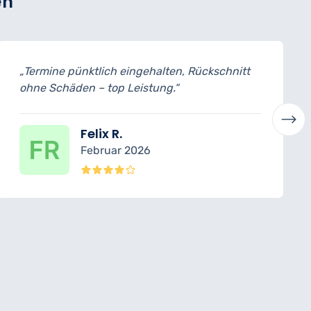
en
chnitt
„Sehr gute Beratung vorab, Schnitt gena
wie besprochen.“
Anke S.
Januar 2026