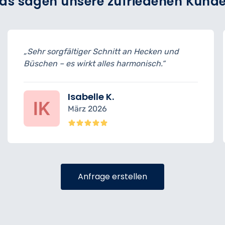
as sagen unsere zufriedenen Kund
n und
„Termine pünktlich eingehalten, Rücks
“
ohne Schäden – top Leistung.“
Felix R.
Februar 2026
Anfrage erstellen