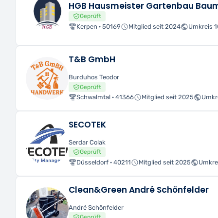
HGB Hausmeister Gartenbau Baum
Geprüft
Kerpen · 50169
Mitglied seit 2024
Umkreis 
T&B GmbH
Burduhos Teodor
Geprüft
Schwalmtal · 41366
Mitglied seit 2025
Umkr
SECOTEK
Serdar Colak
Geprüft
Düsseldorf · 40211
Mitglied seit 2025
Umkre
Clean&Green André Schönfelder
André Schönfelder
Geprüft