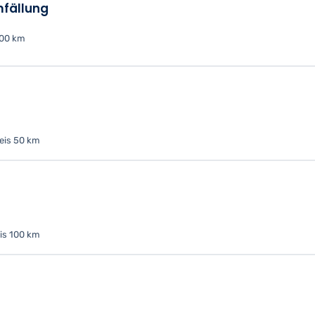
fällung
100 km
eis 50 km
is 100 km