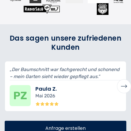
Das sagen unsere zufriedenen
Kunden
ht und schonend
„Schnittformen wurden erklärt, Äste e
gt aus.“
bin begeistert vom Ergebnis.“
Mario T.
April 2026
Anfrage erstellen