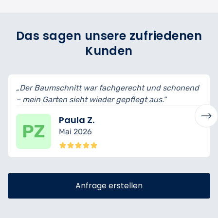
Das sagen unsere zufriedenen
Kunden
erecht und schonend
„Schnittformen wurden erklärt, Äs
pflegt aus.“
bin begeistert vom Ergebnis.“
Mario T.
April 2026
Anfrage erstellen