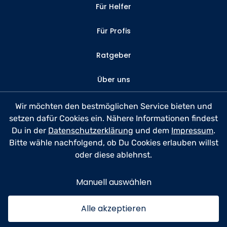
Für Helfer
Für Profis
Ratgeber
Über uns
Kontakt
Wir möchten den bestmöglichen Service bieten und
setzen dafür Cookies ein. Nähere Informationen findest
FAQ
Du in der
Datenschutzerklärung
und dem
Impressum
.
Bitte wähle nachfolgend, ob Du Cookies erlauben willst
Datenschutz
oder diese ablehnst.
Nutzungsbedingungen
Manuell auswählen
Impressum
Alle akzeptieren
© 2026 anyhelp​now GmbH