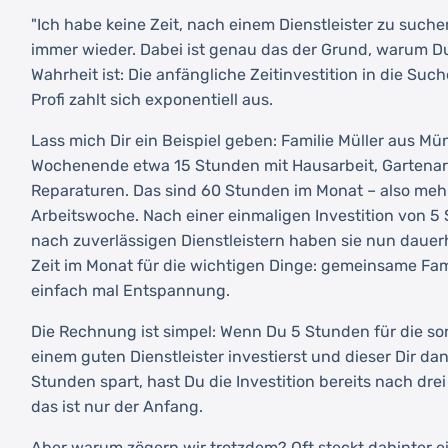
"Ich habe keine Zeit, nach einem Dienstleister zu suche
immer wieder. Dabei ist genau das der Grund, warum Du
Wahrheit ist: Die anfängliche Zeitinvestition in die Su
Profi zahlt sich exponentiell aus.
Lass mich Dir ein Beispiel geben: Familie Müller aus M
Wochenende etwa 15 Stunden mit Hausarbeit, Gartenarb
Reparaturen. Das sind 60 Stunden im Monat – also mehr
Arbeitswoche. Nach einer einmaligen Investition von 5
nach zuverlässigen Dienstleistern haben sie nun daue
Zeit im Monat für die wichtigen Dinge: gemeinsame Fam
einfach mal Entspannung.
Die Rechnung ist simpel: Wenn Du 5 Stunden für die so
einem guten Dienstleister investierst und dieser Dir d
Stunden spart, hast Du die Investition bereits nach dr
das ist nur der Anfang.
Aber warum zögern wir trotzdem? Oft steckt dahinter ei