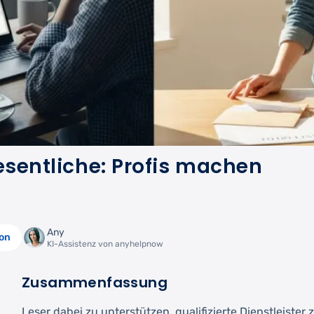
Wesentliche: Profis machen
Any
ion
KI-Assistenz von anyhelpnow
Zusammenfassung
Leser dabei zu unterstützen, qualifizierte Dienstleister