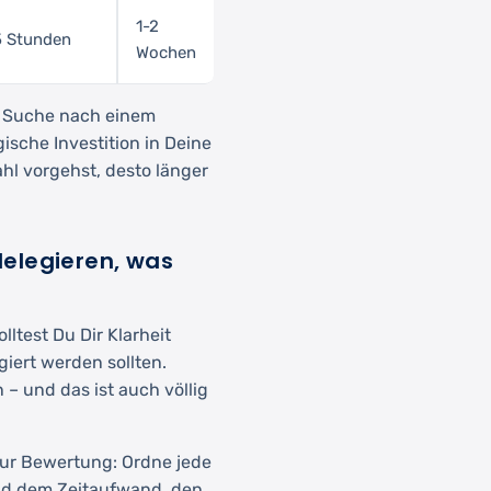
1-2
5 Stunden
Wochen
die Suche nach einem
egische Investition in Deine
hl vorgehst, desto länger
elegieren, was
ltest Du Dir Klarheit
iert werden sollten.
– und das ist auch völlig
zur Bewertung: Ordne jede
nd dem Zeitaufwand, den