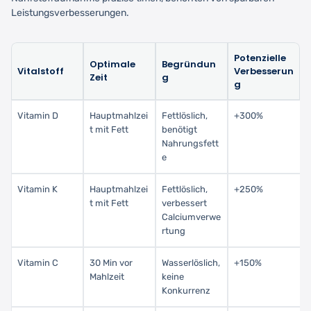
Leistungsverbesserungen.
Potenzielle
Optimale
Begründun
Vitalstoff
Verbesserun
Zeit
g
g
Vitamin D
Hauptmahlzei
Fettlöslich,
+300%
t mit Fett
benötigt
Nahrungsfett
e
Vitamin K
Hauptmahlzei
Fettlöslich,
+250%
t mit Fett
verbessert
Calciumverwe
rtung
Vitamin C
30 Min vor
Wasserlöslich,
+150%
Mahlzeit
keine
Konkurrenz