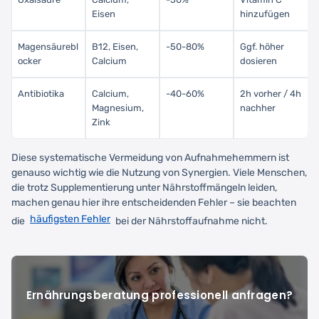
Eisen
hinzufügen
Magensäurebl
B12, Eisen,
-50-80%
Ggf. höher
ocker
Calcium
dosieren
Antibiotika
Calcium,
-40-60%
2h vorher / 4h
Magnesium,
nachher
Zink
Diese systematische Vermeidung von Aufnahmehemmern ist
genauso wichtig wie die Nutzung von Synergien. Viele Menschen,
die trotz Supplementierung unter Nährstoffmängeln leiden,
machen genau hier ihre entscheidenden Fehler – sie beachten
häufigsten Fehler
die
bei der Nährstoffaufnahme nicht.
Ernährungsberatung professionell anfragen?