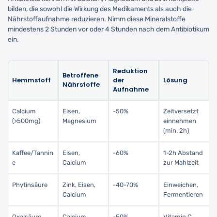
bilden, die sowohl die Wirkung des Medikaments als auch die
Nährstoffaufnahme reduzieren. Nimm diese Mineralstoffe
mindestens 2 Stunden vor oder 4 Stunden nach dem Antibiotikum
ein.
Reduktion
Betroffene
Hemmstoff
der
Lösung
Nährstoffe
Aufnahme
Calcium
Eisen,
-50%
Zeitversetzt
(>500mg)
Magnesium
einnehmen
(min. 2h)
Kaffee/Tannin
Eisen,
-60%
1-2h Abstand
e
Calcium
zur Mahlzeit
Phytinsäure
Zink, Eisen,
-40-70%
Einweichen,
Calcium
Fermentieren
Oxalsäure
Calcium,
-50%
Vitamin C