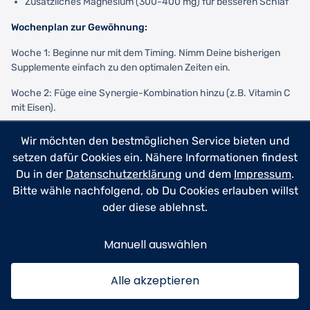
Zusätzliches Magnesium (300-400 mg) für besseren Schlaf
Wochenplan zur Gewöhnung:
Woche 1: Beginne nur mit dem Timing. Nimm Deine bisherigen
Supplemente einfach zu den optimalen Zeiten ein.
Woche 2: Füge eine Synergie-Kombination hinzu (z.B. Vitamin C
mit Eisen).
Woche 3: Identifiziere und vermeide die wichtigsten
Wir möchten den bestmöglichen Service bieten und
Aufnahmehemmer (z.B. Kaffee zeitversetzt).
setzen dafür Cookies ein. Nähere Informationen findest
Woche 4: Integriere darmgesunde Lebensmittel in Deine
Du in der
Datenschutzerklärung
und dem
Impressum
.
Ernährung.
Bitte wähle nachfolgend, ob Du Cookies erlauben willst
oder diese ablehnst.
Praktische Hilfsmittel:
Eine Pillendose mit Fächern für morgens, mittags, abends hilft,
Manuell auswählen
den Überblick zu behalten. Smartphone-Apps mit
Erinnerungsfunktion stellen sicher, dass Du keine Einnahme
Alle akzeptieren
vergisst. Ein Ernährungstagebuch zeigt Dir nach 4-6 Wochen,
welche Verbesserungen Du spürst.