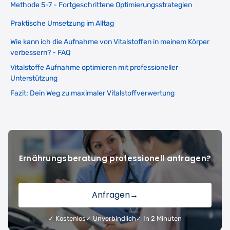
Methode 5-7 - Fortgeschrittene Optimierungsstrategien
Praktische Umsetzung im Alltag
Wie kann ich die Aufnahme von Vitalstoffen in meinem Körper
verbessern? - FAQ
Vitalstoffe Aufnahme optimieren mit professioneller
Unterstützung
Fazit: Dein Weg zu maximaler Vitalstoffverwertung
Ernährungsberatung professionell anfragen?
Anfragen
→
✓ Kostenlos
✓ Unverbindlich
✓ In 2 Minuten