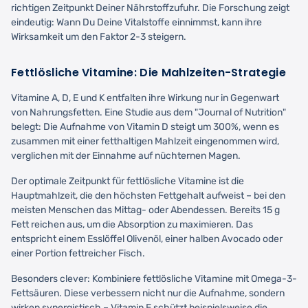
richtigen Zeitpunkt Deiner Nährstoffzufuhr. Die Forschung zeigt
eindeutig: Wann Du Deine Vitalstoffe einnimmst, kann ihre
Wirksamkeit um den Faktor 2-3 steigern.
Fettlösliche Vitamine: Die Mahlzeiten-Strategie
Vitamine A, D, E und K entfalten ihre Wirkung nur in Gegenwart
von Nahrungsfetten. Eine Studie aus dem "Journal of Nutrition"
belegt: Die Aufnahme von Vitamin D steigt um 300%, wenn es
zusammen mit einer fetthaltigen Mahlzeit eingenommen wird,
verglichen mit der Einnahme auf nüchternen Magen.
Der optimale Zeitpunkt für fettlösliche Vitamine ist die
Hauptmahlzeit, die den höchsten Fettgehalt aufweist – bei den
meisten Menschen das Mittag- oder Abendessen. Bereits 15 g
Fett reichen aus, um die Absorption zu maximieren. Das
entspricht einem Esslöffel Olivenöl, einer halben Avocado oder
einer Portion fettreicher Fisch.
Besonders clever: Kombiniere fettlösliche Vitamine mit Omega-3-
Fettsäuren. Diese verbessern nicht nur die Aufnahme, sondern
wirken synergistisch – Vitamin E schützt beispielsweise die