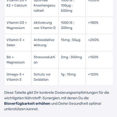
Vitamin D3 +
Optimale
1000 IE :
+200%
K2 + Calcium
Knochengesu
100µg :
ndheit
500mg
Vitamin D3 +
Aktivierung
1000 IE :
+180%
Magnesium
von Vitamin D
300mg
Vitamin E +
Antioxidative
15mg : 55µg
+250%
Selen
Wirkung
B6 +
Stressredukti
2mg : 300mg
+150%
Magnesium
on
Omega-3 +
Schutz vor
1g : 15mg
+120%
Vitamin E
Oxidation
Diese Tabelle gibt Dir konkrete Dosierungsempfehlungen für die
wichtigsten Nährstoff-Synergien, mit denen Du die
Bioverfügbarkeit erhöhen
und Deine Gesundheit optimal
unterstützen kannst.