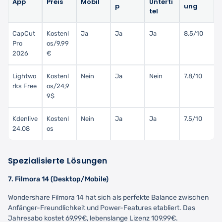
App
Preis
Mobil
Unterti
p
ung
tel
CapCut
Kostenl
Ja
Ja
Ja
8.5/10
Pro
os/9,99
2026
€
Lightwo
Kostenl
Nein
Ja
Nein
7.8/10
rks Free
os/24,9
9$
Kdenlive
Kostenl
Nein
Ja
Ja
7.5/10
24.08
os
Spezialisierte Lösungen
7. Filmora 14 (Desktop/Mobile)
Wondershare Filmora 14 hat sich als perfekte Balance zwischen
Anfänger-Freundlichkeit und Power-Features etabliert. Das
Jahresabo kostet 69,99€, lebenslange Lizenz 109,99€.