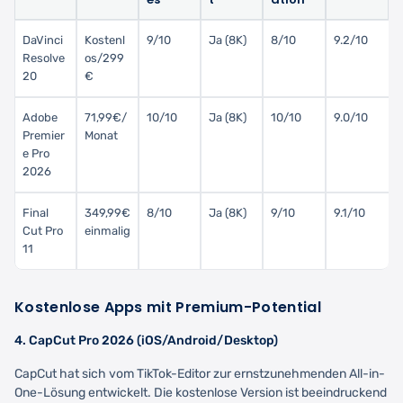
DaVinci
Kostenl
9/10
Ja (8K)
8/10
9.2/10
Resolve
os/299
20
€
Adobe
71,99€/
10/10
Ja (8K)
10/10
9.0/10
Premier
Monat
e Pro
2026
Final
349,99€
8/10
Ja (8K)
9/10
9.1/10
Cut Pro
einmalig
11
Kostenlose Apps mit Premium-Potential
4. CapCut Pro 2026 (iOS/Android/Desktop)
CapCut hat sich vom TikTok-Editor zur ernstzunehmenden All-in-
One-Lösung entwickelt. Die kostenlose Version ist beeindruckend