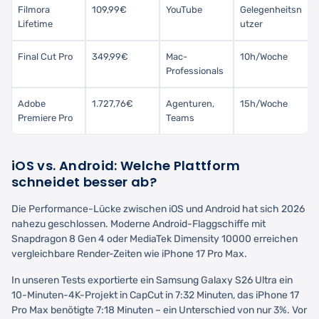
Filmora
109,99€
YouTube
Gelegenheitsn
Lifetime
utzer
Final Cut Pro
349,99€
Mac-
10h/Woche
Professionals
Adobe
1.727,76€
Agenturen,
15h/Woche
Premiere Pro
Teams
iOS vs. Android: Welche Plattform
schneidet besser ab?
Die Performance-Lücke zwischen iOS und Android hat sich 2026
nahezu geschlossen. Moderne Android-Flaggschiffe mit
Snapdragon 8 Gen 4 oder MediaTek Dimensity 10000 erreichen
vergleichbare Render-Zeiten wie iPhone 17 Pro Max.
In unseren Tests exportierte ein Samsung Galaxy S26 Ultra ein
10-Minuten-4K-Projekt in CapCut in 7:32 Minuten, das iPhone 17
Pro Max benötigte 7:18 Minuten – ein Unterschied von nur 3%. Vor