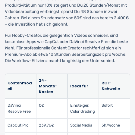
Produktivität um nur 10% steigert und Du 20 Stunden/Monat mit
Videobearbeitung verbringst, sparst Du 48 Stunden in zwei
Jahren. Bei einem Stundensatz von 50€ sind das bereits 2.400€
– die Investition hat sich gelohnt.
Für Hobby-Creator, die gelegentlich Videos schneiden, sind
kostenlose Apps wie CapCut oder DaVinci Resolve Free die beste
Wahl. Für professionelle Content Creator rechtfertigt sich ein
Premium-Abo ab etwa 10 Stunden Bearbeitungszeit pro Woche.
Die Workflow-Effizienz macht langfristig den Unterschied.
24-
Kostenmod
ROI-
Monats-
Ideal für
ell
Schwelle
Kosten
DaVinci
0€
Einsteiger,
Sofort
Resolve Free
Color Grading
CapCut Pro
239,76€
Social Media
5h/Woche