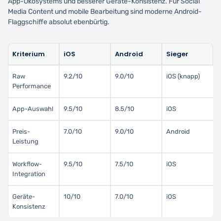
App-Ökosystems und besserer Geräte-Konsistenz. Für Social
Media Content und mobile Bearbeitung sind moderne Android-
Flaggschiffe absolut ebenbürtig.
Kriterium
iOS
Android
Sieger
Raw
9.2/10
9.0/10
iOS (knapp)
Performance
App-Auswahl
9.5/10
8.5/10
iOS
Preis-
7.0/10
9.0/10
Android
Leistung
Workflow-
9.5/10
7.5/10
iOS
Integration
Geräte-
10/10
7.0/10
iOS
Konsistenz