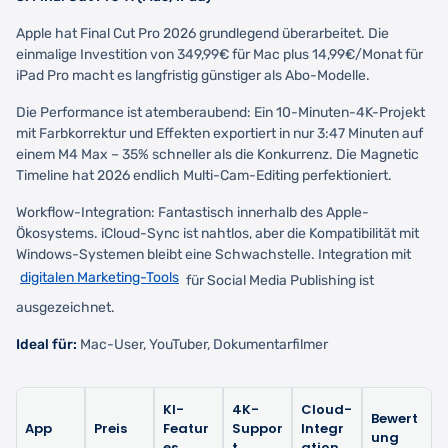
Apple hat Final Cut Pro 2026 grundlegend überarbeitet. Die
einmalige Investition von 349,99€ für Mac plus 14,99€/Monat für
iPad Pro macht es langfristig günstiger als Abo-Modelle.
Die Performance ist atemberaubend: Ein 10-Minuten-4K-Projekt
mit Farbkorrektur und Effekten exportiert in nur 3:47 Minuten auf
einem M4 Max – 35% schneller als die Konkurrenz. Die Magnetic
Timeline hat 2026 endlich Multi-Cam-Editing perfektioniert.
Workflow-Integration: Fantastisch innerhalb des Apple-
Ökosystems. iCloud-Sync ist nahtlos, aber die Kompatibilität mit
Windows-Systemen bleibt eine Schwachstelle. Integration mit
digitalen Marketing-Tools
für Social Media Publishing ist
ausgezeichnet.
Ideal für:
Mac-User, YouTuber, Dokumentarfilmer
KI-
4K-
Cloud-
Bewert
App
Preis
Featur
Suppor
Integr
ung
es
t
ation