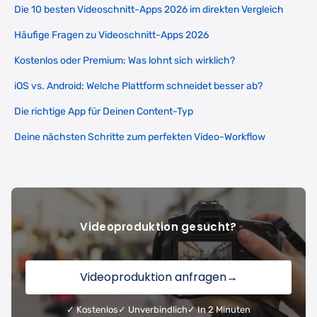
Die 10 besten Videoschnitt-Apps 2026 im direkten Vergleich
Häufige Fragen zu Videoschnitt-Apps 2026
Kostenlos oder Premium: Was lohnt sich wirklich?
iOS vs. Android: Welche Plattform schneidet besser ab?
Die richtige App für Deinen Content-Typ
Deine nächsten Schritte zum perfekten Video-Workflow
Videoproduktion gesucht?
Videoproduktion anfragen
→
✓ Kostenlos
✓ Unverbindlich
✓ In 2 Minuten