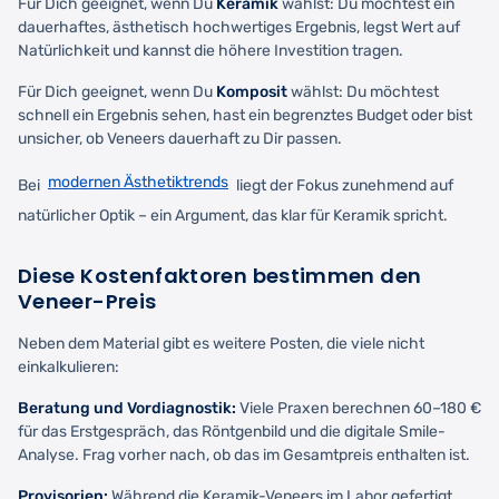
Für Dich geeignet, wenn Du
Keramik
wählst: Du möchtest ein
dauerhaftes, ästhetisch hochwertiges Ergebnis, legst Wert auf
Natürlichkeit und kannst die höhere Investition tragen.
Für Dich geeignet, wenn Du
Komposit
wählst: Du möchtest
schnell ein Ergebnis sehen, hast ein begrenztes Budget oder bist
unsicher, ob Veneers dauerhaft zu Dir passen.
modernen Ästhetiktrends
Bei
liegt der Fokus zunehmend auf
natürlicher Optik – ein Argument, das klar für Keramik spricht.
Diese Kostenfaktoren bestimmen den
Veneer-Preis
Neben dem Material gibt es weitere Posten, die viele nicht
einkalkulieren:
Beratung und Vordiagnostik:
Viele Praxen berechnen 60–180 €
für das Erstgespräch, das Röntgenbild und die digitale Smile-
Analyse. Frag vorher nach, ob das im Gesamtpreis enthalten ist.
Provisorien:
Während die Keramik-Veneers im Labor gefertigt