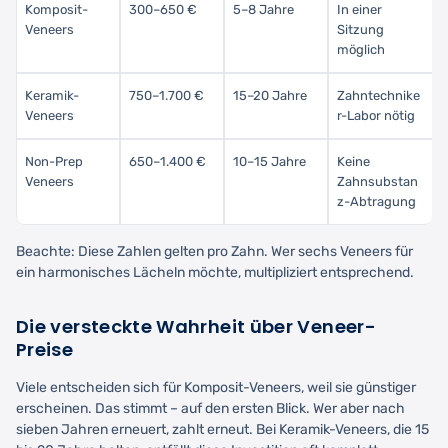
Komposit-
300–650 €
5–8 Jahre
In einer
Veneers
Sitzung
möglich
Keramik-
750–1.700 €
15–20 Jahre
Zahntechnike
Veneers
r-Labor nötig
Non-Prep
650–1.400 €
10–15 Jahre
Keine
Veneers
Zahnsubstan
z-Abtragung
Beachte: Diese Zahlen gelten pro Zahn. Wer sechs Veneers für
ein harmonisches Lächeln möchte, multipliziert entsprechend.
Die versteckte Wahrheit über Veneer-
Preise
Viele entscheiden sich für Komposit-Veneers, weil sie günstiger
erscheinen. Das stimmt – auf den ersten Blick. Wer aber nach
sieben Jahren erneuert, zahlt erneut. Bei Keramik-Veneers, die 15