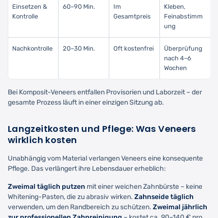
Einsetzen &
60–90 Min.
Im
Kleben,
Kontrolle
Gesamtpreis
Feinabstimm
ung
Nachkontrolle
20–30 Min.
Oft kostenfrei
Überprüfung
nach 4–6
Wochen
Bei Komposit-Veneers entfallen Provisorien und Laborzeit – der
gesamte Prozess läuft in einer einzigen Sitzung ab.
Langzeitkosten und Pflege: Was Veneers
wirklich kosten
Unabhängig vom Material verlangen Veneers eine konsequente
Pflege. Das verlängert ihre Lebensdauer erheblich:
Zweimal täglich putzen
mit einer weichen Zahnbürste – keine
Whitening-Pasten, die zu abrasiv wirken.
Zahnseide täglich
verwenden, um den Randbereich zu schützen.
Zweimal jährlich
zur professionellen Zahnreinigung
– kostet ca. 90–140 € pro