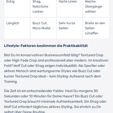
Eckig
Shag,
Harte Linien
Weiche
Natürliche
Übergänge
Locken
wählen
Länglich
Buzz Cut,
Sehr kurze
Breite an den
Micro Mullet
Seiten
Seiten
schaffen
Lifestyle-Faktoren bestimmen die Praktikabilität
Bist Du im konservativen Businessumfeld tätig? Textured Crop
oder High Fade Crop sind professionell aber modern. Im kreativen
Feld? Wolf Cut oder Shag zeigen Individualität. Als Sportler oder
aktiver Mensch sind wartungsarme Styles wie Buzz Cut oder
kurzer Textured Crop ideal – kein Styling-Aufwand nach dem
Training.
Die Zeit ist ein entscheidender Faktor. Hast Du morgens 30
Sekunden oder 10 Minuten für Deine Haare? Ein Buzz Cut oder
Textured Crop braucht minimale Aufmerksamkeit. Ein Shag oder
Wolf Cut erfordert tägliches aktives Styling. Sei ehrlich zu Dir
selbst über Deine Routine.