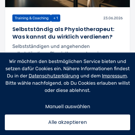
Training & Coaching
+ 1
23.06.2026
Selbstständig als Physiotherapeut:
Was kannst du wirklich verdienen?
Selbstständigen und angehenden
selbstständigen Physiotherapeuten einen
realistischen Überblick über ...
Wir möchten den bestmöglichen Service bieten und
setzen dafür Cookies ein. Nähere Informationen findest
Mehr lesen
4min
Du in der
Datenschutzerklärung
und dem
Impressum
.
Bitte wähle nachfolgend, ob Du Cookies erlauben willst
oder diese ablehnst.
Manuell auswählen
Alle akzeptieren