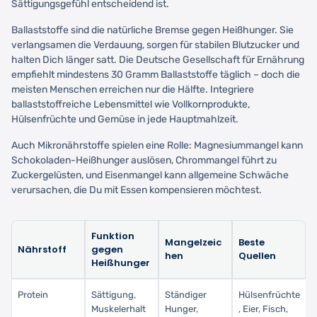
Sättigungsgefühl entscheidend ist.
Ballaststoffe sind die natürliche Bremse gegen Heißhunger. Sie
verlangsamen die Verdauung, sorgen für stabilen Blutzucker und
halten Dich länger satt. Die Deutsche Gesellschaft für Ernährung
empfiehlt mindestens 30 Gramm Ballaststoffe täglich – doch die
meisten Menschen erreichen nur die Hälfte. Integriere
ballaststoffreiche Lebensmittel wie Vollkornprodukte,
Hülsenfrüchte und Gemüse in jede Hauptmahlzeit.
Auch Mikronährstoffe spielen eine Rolle: Magnesiummangel kann
Schokoladen-Heißhunger auslösen, Chrommangel führt zu
Zuckergelüsten, und Eisenmangel kann allgemeine Schwäche
verursachen, die Du mit Essen kompensieren möchtest.
Funktion
Mangelzeic
Beste
Nährstoff
gegen
hen
Quellen
Heißhunger
Protein
Sättigung,
Ständiger
Hülsenfrüchte
Muskelerhalt
Hunger,
, Eier, Fisch,