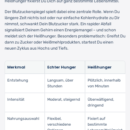
Heißhunger fixierst Du Dich auf ganz bestimmte Lebensmittel.
Der Blutzuckerspiegel spielt dabei eine zentrale Rolle. Wenn Du
längere Zeit nichts isst oder nur einfache Kohlenhydrate zu Dir
nimmst, schwankt Dein Blutzucker stark. Ein rapider Abfall
signalisiert Deinem Gehirn einen Energiemangel – und schon
meldet sich der Heißhunger. Besonders problematisch: Greifst Du
dann zu Zucker oder Weißmehlprodukten, startest Du einen
neuen Zyklus aus Hochs und Tiefs.
Merkmal
Echter Hunger
Heißhunger
Entstehung
Langsam, über
Plötzlich, innerhalb
Stunden
von Minuten
Intensität
Moderat, steigernd
Überwältigend,
dringend
Nahrungsauswahl
Flexibel,
Fixiert auf
verschiedene
bestimmte