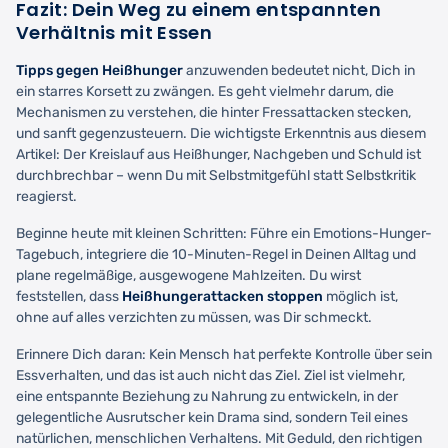
Fazit: Dein Weg zu einem entspannten
Verhältnis mit Essen
Tipps gegen Heißhunger
anzuwenden bedeutet nicht, Dich in
ein starres Korsett zu zwängen. Es geht vielmehr darum, die
Mechanismen zu verstehen, die hinter Fressattacken stecken,
und sanft gegenzusteuern. Die wichtigste Erkenntnis aus diesem
Artikel: Der Kreislauf aus Heißhunger, Nachgeben und Schuld ist
durchbrechbar – wenn Du mit Selbstmitgefühl statt Selbstkritik
reagierst.
Beginne heute mit kleinen Schritten: Führe ein Emotions-Hunger-
Tagebuch, integriere die 10-Minuten-Regel in Deinen Alltag und
plane regelmäßige, ausgewogene Mahlzeiten. Du wirst
feststellen, dass
Heißhungerattacken stoppen
möglich ist,
ohne auf alles verzichten zu müssen, was Dir schmeckt.
Erinnere Dich daran: Kein Mensch hat perfekte Kontrolle über sein
Essverhalten, und das ist auch nicht das Ziel. Ziel ist vielmehr,
eine entspannte Beziehung zu Nahrung zu entwickeln, in der
gelegentliche Ausrutscher kein Drama sind, sondern Teil eines
natürlichen, menschlichen Verhaltens. Mit Geduld, den richtigen