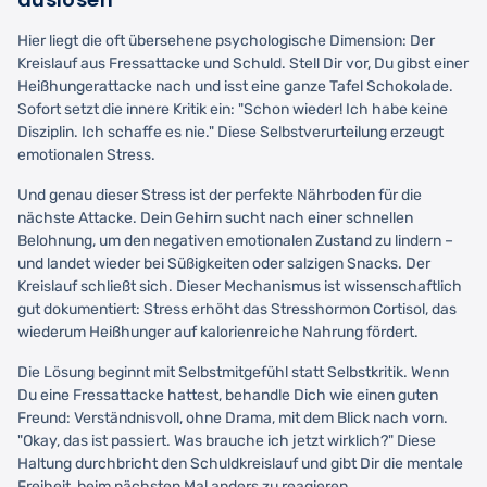
Hier liegt die oft übersehene psychologische Dimension: Der
Kreislauf aus Fressattacke und Schuld. Stell Dir vor, Du gibst einer
Heißhungerattacke nach und isst eine ganze Tafel Schokolade.
Sofort setzt die innere Kritik ein: "Schon wieder! Ich habe keine
Disziplin. Ich schaffe es nie." Diese Selbstverurteilung erzeugt
emotionalen Stress.
Und genau dieser Stress ist der perfekte Nährboden für die
nächste Attacke. Dein Gehirn sucht nach einer schnellen
Belohnung, um den negativen emotionalen Zustand zu lindern –
und landet wieder bei Süßigkeiten oder salzigen Snacks. Der
Kreislauf schließt sich. Dieser Mechanismus ist wissenschaftlich
gut dokumentiert: Stress erhöht das Stresshormon Cortisol, das
wiederum Heißhunger auf kalorienreiche Nahrung fördert.
Die Lösung beginnt mit Selbstmitgefühl statt Selbstkritik. Wenn
Du eine Fressattacke hattest, behandle Dich wie einen guten
Freund: Verständnisvoll, ohne Drama, mit dem Blick nach vorn.
"Okay, das ist passiert. Was brauche ich jetzt wirklich?" Diese
Haltung durchbricht den Schuldkreislauf und gibt Dir die mentale
Freiheit, beim nächsten Mal anders zu reagieren.