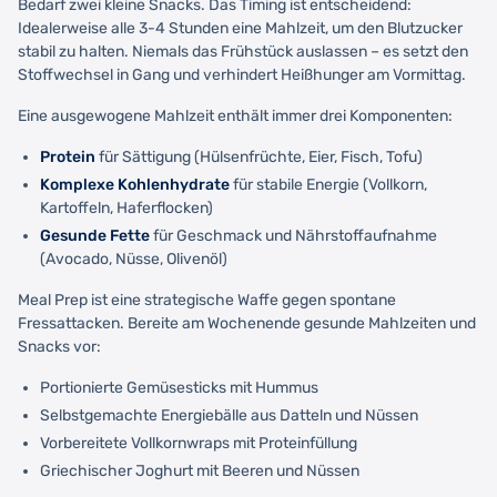
Bedarf zwei kleine Snacks. Das Timing ist entscheidend:
Idealerweise alle 3-4 Stunden eine Mahlzeit, um den Blutzucker
stabil zu halten. Niemals das Frühstück auslassen – es setzt den
Stoffwechsel in Gang und verhindert Heißhunger am Vormittag.
Eine ausgewogene Mahlzeit enthält immer drei Komponenten:
Protein
für Sättigung (Hülsenfrüchte, Eier, Fisch, Tofu)
Komplexe Kohlenhydrate
für stabile Energie (Vollkorn,
Kartoffeln, Haferflocken)
Gesunde Fette
für Geschmack und Nährstoffaufnahme
(Avocado, Nüsse, Olivenöl)
Meal Prep ist eine strategische Waffe gegen spontane
Fressattacken. Bereite am Wochenende gesunde Mahlzeiten und
Snacks vor:
Portionierte Gemüsesticks mit Hummus
Selbstgemachte Energiebälle aus Datteln und Nüssen
Vorbereitete Vollkornwraps mit Proteinfüllung
Griechischer Joghurt mit Beeren und Nüssen