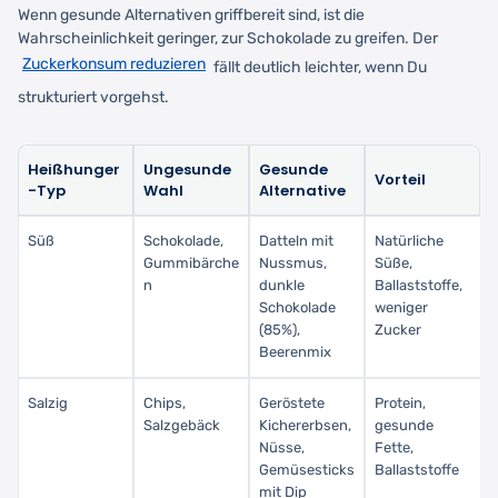
Wenn gesunde Alternativen griffbereit sind, ist die
Wahrscheinlichkeit geringer, zur Schokolade zu greifen. Der
Zuckerkonsum reduzieren
fällt deutlich leichter, wenn Du
strukturiert vorgehst.
Heißhunger
Ungesunde
Gesunde
Vorteil
-Typ
Wahl
Alternative
Süß
Schokolade,
Datteln mit
Natürliche
Gummibärche
Nussmus,
Süße,
n
dunkle
Ballaststoffe,
Schokolade
weniger
(85%),
Zucker
Beerenmix
Salzig
Chips,
Geröstete
Protein,
Salzgebäck
Kichererbsen,
gesunde
Nüsse,
Fette,
Gemüsesticks
Ballaststoffe
mit Dip