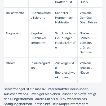
Kraftverlust
Quark
Ballaststoffe
Blutzuckersta
Schneller
Vollkorn,
bilisierung
Hunger nach
Gemüse,
Mahlzeiten
Obst, Nüsse
Magnesium
Reguliert
Schokoladen-
Nüsse,
Blutzucker,
Heißhunger,
Samen,
entspannt
Muskelkrämpf
Vollkorn,
e
grünes
Gemüse
Chrom
Insulinregulat
Zuckergelüst
Vollkorn,
ion
e,
Brokkoli,
Energieschwa
Nüsse
nkungen
Schlafmangel ist ein massiv unterschätzter Heißhunger-
Auslöser. Wenn Du weniger als sieben Stunden schläfst, steigt
das Hungerhormon Ghrelin um bis zu 15%, während das
Sättigungshormon Leptin sinkt. Dein Körper interpretiert