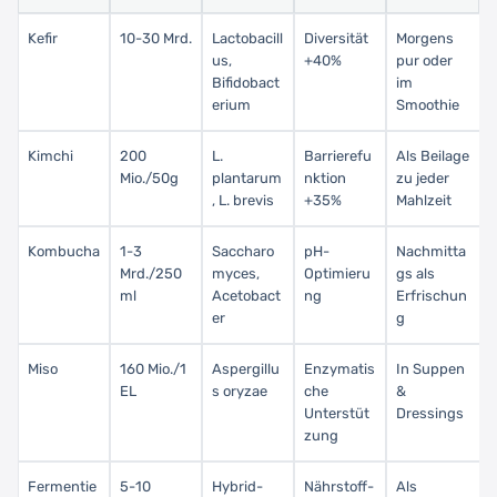
Kefir
10-30 Mrd.
Lactobacill
Diversität
Morgens
us,
+40%
pur oder
Bifidobact
im
erium
Smoothie
Kimchi
200
L.
Barrierefu
Als Beilage
Mio./50g
plantarum
nktion
zu jeder
, L. brevis
+35%
Mahlzeit
Kombucha
1-3
Saccharo
pH-
Nachmitta
Mrd./250
myces,
Optimieru
gs als
ml
Acetobact
ng
Erfrischun
er
g
Miso
160 Mio./1
Aspergillu
Enzymatis
In Suppen
EL
s oryzae
che
&
Unterstüt
Dressings
zung
Fermentie
5-10
Hybrid-
Nährstoff-
Als