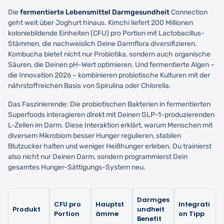
Die
fermentierte Lebensmittel Darmgesundheit
Connection
geht weit über Joghurt hinaus. Kimchi liefert 200 Millionen
koloniebildende Einheiten (CFU) pro Portion mit Lactobacillus-
Stämmen, die nachweislich Deine Darmflora diversifizieren.
Kombucha bietet nicht nur Probiotika, sondern auch organische
Säuren, die Deinen pH-Wert optimieren. Und fermentierte Algen –
die Innovation 2026 – kombinieren probiotische Kulturen mit der
nährstoffreichen Basis von Spirulina oder Chlorella.
Das Faszinierende: Die probiotischen Bakterien in fermentierten
Superfoods interagieren direkt mit Deinen GLP-1-produzierenden
L-Zellen im Darm. Diese Interaktion erklärt, warum Menschen mit
diversem Mikrobiom besser Hunger regulieren, stabilen
Blutzucker halten und weniger Heißhunger erleben. Du trainierst
also nicht nur Deinen Darm, sondern programmierst Dein
gesamtes Hunger-Sättigungs-System neu.
Darmges
CFU pro
Hauptst
Integrati
Produkt
undheit
Portion
ämme
on Tipp
Benefit