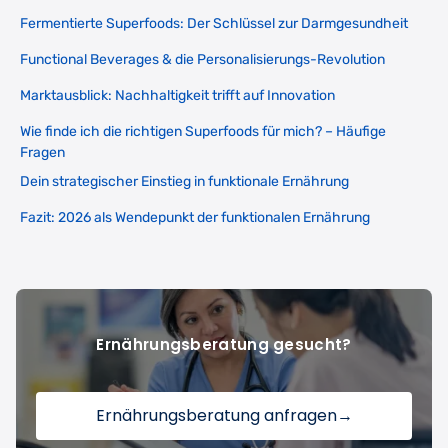
Fermentierte Superfoods: Der Schlüssel zur Darmgesundheit
Functional Beverages & die Personalisierungs-Revolution
Marktausblick: Nachhaltigkeit trifft auf Innovation
Wie finde ich die richtigen Superfoods für mich? – Häufige
Fragen
Dein strategischer Einstieg in funktionale Ernährung
Fazit: 2026 als Wendepunkt der funktionalen Ernährung
Ernährungsberatung gesucht?
Ernährungsberatung anfragen
→