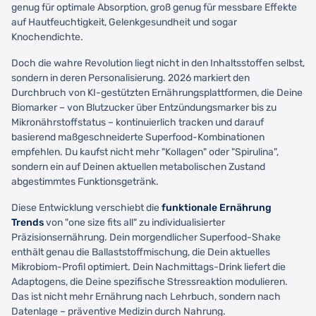
genug für optimale Absorption, groß genug für messbare Effekte
auf Hautfeuchtigkeit, Gelenkgesundheit und sogar
Knochendichte.
Doch die wahre Revolution liegt nicht in den Inhaltsstoffen selbst,
sondern in deren Personalisierung. 2026 markiert den
Durchbruch von KI-gestützten Ernährungsplattformen, die Deine
Biomarker – von Blutzucker über Entzündungsmarker bis zu
Mikronährstoffstatus – kontinuierlich tracken und darauf
basierend maßgeschneiderte Superfood-Kombinationen
empfehlen. Du kaufst nicht mehr "Kollagen" oder "Spirulina",
sondern ein auf Deinen aktuellen metabolischen Zustand
abgestimmtes Funktionsgetränk.
Diese Entwicklung verschiebt die
funktionale Ernährung
Trends
von "one size fits all" zu individualisierter
Präzisionsernährung. Dein morgendlicher Superfood-Shake
enthält genau die Ballaststoffmischung, die Dein aktuelles
Mikrobiom-Profil optimiert. Dein Nachmittags-Drink liefert die
Adaptogens, die Deine spezifische Stressreaktion modulieren.
Das ist nicht mehr Ernährung nach Lehrbuch, sondern nach
Datenlage – präventive Medizin durch Nahrung.