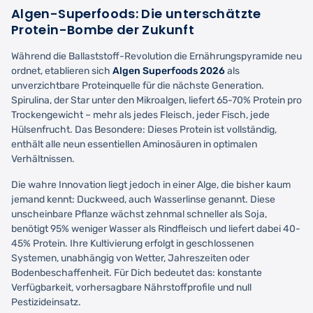
Algen-Superfoods: Die unterschätzte
Protein-Bombe der Zukunft
Während die Ballaststoff-Revolution die Ernährungspyramide neu
ordnet, etablieren sich
Algen Superfoods 2026
als
unverzichtbare Proteinquelle für die nächste Generation.
Spirulina, der Star unter den Mikroalgen, liefert 65-70% Protein pro
Trockengewicht – mehr als jedes Fleisch, jeder Fisch, jede
Hülsenfrucht. Das Besondere: Dieses Protein ist vollständig,
enthält alle neun essentiellen Aminosäuren in optimalen
Verhältnissen.
Die wahre Innovation liegt jedoch in einer Alge, die bisher kaum
jemand kennt: Duckweed, auch Wasserlinse genannt. Diese
unscheinbare Pflanze wächst zehnmal schneller als Soja,
benötigt 95% weniger Wasser als Rindfleisch und liefert dabei 40-
45% Protein. Ihre Kultivierung erfolgt in geschlossenen
Systemen, unabhängig von Wetter, Jahreszeiten oder
Bodenbeschaffenheit. Für Dich bedeutet das: konstante
Verfügbarkeit, vorhersagbare Nährstoffprofile und null
Pestizideinsatz.