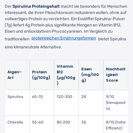
Der
Spirulina Proteingehalt
macht sie besonders für Menschen
interessant, die ihren Fleischkonsum reduzieren wollen, ohne auf
vollwertiges Protein zu verzichten. Ein Esslöffel Spirulina-Pulver
(7g) liefert 4g Protein plus signifikante Mengen an Vitamin B12,
Eisen und antioxidativen Phycocyaninen. Im Vergleich zu
proteinreichen Ernährungsformen
traditionellen
bietet Spirulina
eine klimaneutrale Alternative.
Vitamin
Eisen
Nachhalt
Algen-
Protein
B12
(mg/100
igkeit
Art
(g/100g)
(μg/100g
g)
Score
)
Spirulina
65-70
120-300
28
9/10
(klimaposit
iv)
Chlorella
55-60
80-200
35
8/10 (hohe
Effizienz)