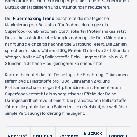
Botenstoffe, die nicht nur Hungergefühle steuern, sondern auch
Blutzucker stabilisieren und Entzündungen reduzieren.
Der
Fibermaxxing Trend
beschreibt die strategische
Maximierung der Ballaststoffaufnahme durch gezielte
Superfood-Kombinationen. Statt isolierter Proteinshakes setzt
Du auf ballaststoffreiche Komplexnahrung, die Dein Mikrobiom
nährt und gleichzeitig nachhaltige Sättigung liefert. Die Zahlen
sprechen für sich: Während 30g Protein Dich etwa 3-4 Stunden
sättigen, halten 40g Ballaststoffe Dein Hungergefühl bis zu 6-8
Stunden in Schach – bei geringerer Kaloriendichte.
Konkret bedeutet das für Deine tägliche Ernährung: Chiasamen
liefern 34g Ballaststoffe pro 100g, Leinsamen 27g, und
Flohsamenschalen sogar 84g. Kombiniert mit fermentierten
Superfoods entsteht ein synergistischer Effekt, der Deine
Darmgesundheit revolutioniert. Die präbiotischen Ballaststoffe
füttern die probiotischen Bakterien – ein Kreislauf, der weit über
simple Verdauungsförderung hinausgeht.
Blutzuck
Nährstof
Sättigun
Darmges
Langzeit