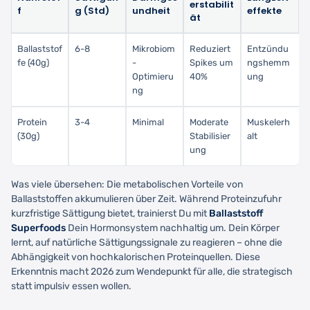
erstabilit
f
g (Std)
undheit
effekte
ät
Ballaststof
6-8
Mikrobiom
Reduziert
Entzündu
fe (40g)
-
Spikes um
ngshemm
Optimieru
40%
ung
ng
Protein
3-4
Minimal
Moderate
Muskelerh
(30g)
Stabilisier
alt
ung
Was viele übersehen: Die metabolischen Vorteile von
Ballaststoffen akkumulieren über Zeit. Während Proteinzufuhr
kurzfristige Sättigung bietet, trainierst Du mit
Ballaststoff
Superfoods
Dein Hormonsystem nachhaltig um. Dein Körper
lernt, auf natürliche Sättigungssignale zu reagieren – ohne die
Abhängigkeit von hochkalorischen Proteinquellen. Diese
Erkenntnis macht 2026 zum Wendepunkt für alle, die strategisch
statt impulsiv essen wollen.