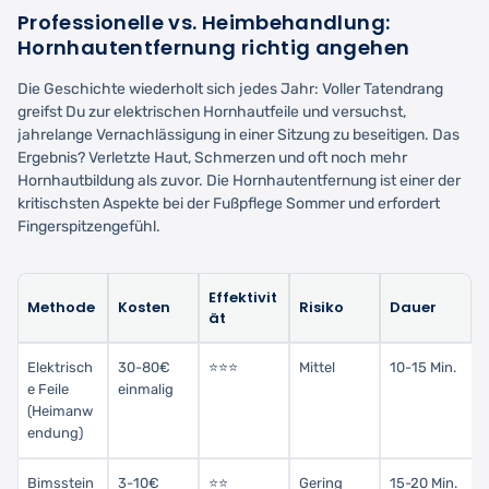
Professionelle vs. Heimbehandlung:
Hornhautentfernung richtig angehen
Die Geschichte wiederholt sich jedes Jahr: Voller Tatendrang
greifst Du zur elektrischen Hornhautfeile und versuchst,
jahrelange Vernachlässigung in einer Sitzung zu beseitigen. Das
Ergebnis? Verletzte Haut, Schmerzen und oft noch mehr
Hornhautbildung als zuvor. Die Hornhautentfernung ist einer der
kritischsten Aspekte bei der Fußpflege Sommer und erfordert
Fingerspitzengefühl.
Effektivit
Methode
Kosten
Risiko
Dauer
ät
Elektrisch
30-80€
⭐⭐⭐
Mittel
10-15 Min.
e Feile
einmalig
(Heimanw
endung)
Bimsstein
3-10€
⭐⭐
Gering
15-20 Min.