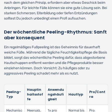
nach dem gleichen Prinzip, erfordern aber etwas Geschick beim
Anbringen. Für leichte Fälle können sie eine gute Lösung sein. Bei
starken Schmerzen, Eiterbildung oder tiefen Entzündungen
solltest Du jedoch unbedingt einen Profi aufsuchen.
Der wöchentliche Peeling-Rhythmus: Sanft
aber konsequent
Ein regelmäßiges Fußpeeling ist das Geheimnis für dauerhaft
weiche Füße. Während die tägliche Feuchtigkeitspflege die Basis
bildet, sorgt das wöchentliche Peeling dafür, dass abgestorbene
Hautschuppen entfernt werden und die Pflegeprodukte besser
einziehen können. Doch Vorsicht: Zu häufiges oder zu
aggressives Peeling schadet mehr als es nutzt.
Hauptin
Anwendu
Peeling-
Pro/Cont
haltsstof
ngshäufi
Hauttyp
Typ
ra
fe
gkeit
Mechanisc
Meersalz,
1x pro
Normal bis
Pro: