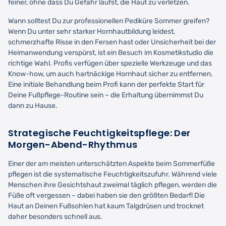
feiner, ohne dass Du Gefahr läufst, die Haut zu verletzen.
Wann solltest Du zur professionellen Pediküre Sommer greifen?
Wenn Du unter sehr starker Hornhautbildung leidest,
schmerzhafte Risse in den Fersen hast oder Unsicherheit bei der
Heimanwendung verspürst, ist ein Besuch im Kosmetikstudio die
richtige Wahl. Profis verfügen über spezielle Werkzeuge und das
Know-how, um auch hartnäckige Hornhaut sicher zu entfernen.
Eine initiale Behandlung beim Profi kann der perfekte Start für
Deine Fußpflege-Routine sein – die Erhaltung übernimmst Du
dann zu Hause.
Strategische Feuchtigkeitspflege: Der
Morgen-Abend-Rhythmus
Einer der am meisten unterschätzten Aspekte beim Sommerfüße
pflegen ist die systematische Feuchtigkeitszufuhr. Während viele
Menschen ihre Gesichtshaut zweimal täglich pflegen, werden die
Füße oft vergessen – dabei haben sie den größten Bedarf! Die
Haut an Deinen Fußsohlen hat kaum Talgdrüsen und trocknet
daher besonders schnell aus.