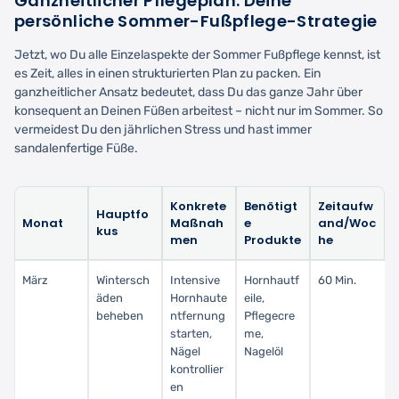
Ganzheitlicher Pflegeplan: Deine
persönliche Sommer-Fußpflege-Strategie
Jetzt, wo Du alle Einzelaspekte der Sommer Fußpflege kennst, ist
es Zeit, alles in einen strukturierten Plan zu packen. Ein
ganzheitlicher Ansatz bedeutet, dass Du das ganze Jahr über
konsequent an Deinen Füßen arbeitest – nicht nur im Sommer. So
vermeidest Du den jährlichen Stress und hast immer
sandalenfertige Füße.
Konkrete
Benötigt
Zeitaufw
Hauptfo
Monat
Maßnah
e
and/Woc
kus
men
Produkte
he
März
Wintersch
Intensive
Hornhautf
60 Min.
äden
Hornhaute
eile,
beheben
ntfernung
Pflegecre
starten,
me,
Nägel
Nagelöl
kontrollier
en