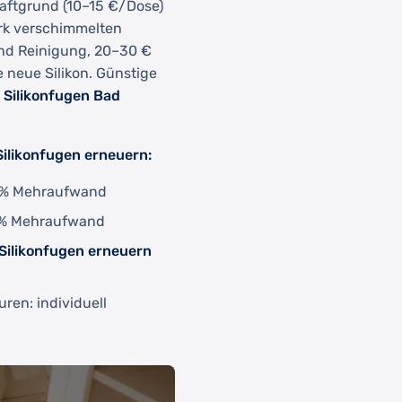
Haftgrund (10–15 €/Dose)
ark verschimmelten
nd Reinigung, 20–30 €
 neue Silikon. Günstige
e
Silikonfugen Bad
Silikonfugen erneuern:
5 % Mehraufwand
 % Mehraufwand
Silikonfugen erneuern
en: individuell