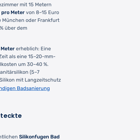
ezimmer mit 15 Metern
 pro Meter
von 8–15 Euro
e München oder Frankfurt
 % über dem
o Meter
erheblich: Eine
eit als eine 15–20-mm-
alkosten um 30–40 %.
anitärsilikon (5–7
ilikon mit Langzeitschutz
ändigen Badsanierung
steckte
ntlichen
Silikonfugen Bad