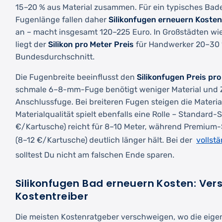
15–20 % aus Material zusammen. Für ein typisches Bad
Fugenlänge fallen daher
Silikonfugen erneuern Kosten
an – macht insgesamt 120–225 Euro. In Großstädten wi
liegt der
Silikon pro Meter Preis
für Handwerker 20–30
Bundesdurchschnitt.
Die Fugenbreite beeinflusst den
Silikonfugen Preis pr
schmale 6–8-mm-Fuge benötigt weniger Material und Z
Anschlussfuge. Bei breiteren Fugen steigen die Materi
Materialqualität spielt ebenfalls eine Rolle – Standard-S
€/Kartusche) reicht für 8–10 Meter, während Premium-S
vollst
(8–12 €/Kartusche) deutlich länger hält. Bei der
solltest Du nicht am falschen Ende sparen.
Silikonfugen Bad erneuern Kosten: Ver
Kostentreiber
Die meisten Kostenratgeber verschweigen, wo die eige