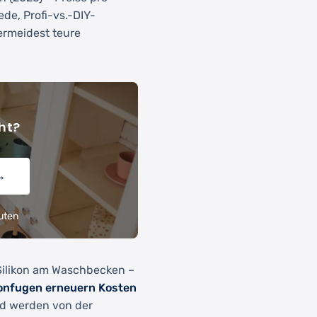
ede, Profi-vs.-DIY-
vermeidest teure
ht?
→
uten
Silikon am Waschbecken –
konfugen erneuern Kosten
nd werden von der