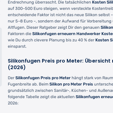
n
Endrechnung überrascht. Die tatsächlichen
Kosten Sil
auf 300–500 Euro steigen, wenn versteckte Kostentreib
n
entscheidende Faktor ist nicht das neue Silikon selbst 
nur 5–8 Euro –, sondern der Aufwand für Vorbereitung
Altfugen. Dieser Ratgeber zeigt Dir den genauen
Siliko
Faktoren die
Silikonfugen erneuern Handwerker Koste
wie Du durch clevere Planung bis zu 40 % der
Kosten S
einsparst.
Silikonfugen Preis pro Meter: Übersich
(2026)
Der
Silikonfugen Preis pro Meter
hängt stark von Raum,
Fugenbreite ab. Beim
Silikon pro Meter Preis
untersche
grundsätzlich zwischen Sanitär-, Küchen- und Außen
folgende Tabelle zeigt die aktuellen
Silikonfugen erneu
2026: