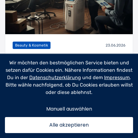
Beauty & Kosmetik
23.06.2026
Tattoo-Entfernungsgerät kaufen –
Wir möchten den bestmöglichen Service bieten und
Professionelle Lasertechnik für
setzen dafür Cookies ein. Nähere Informationen findest
zuhause & Studio
Du in der
Datenschutzerklärung
und dem
Impressum
.
Käufern aller Erfahrungsstufen – vom
Bitte wähle nachfolgend, ob Du Cookies erlauben willst
Heimanwender bis zum Studioprofi – dabei
oder diese ablehnst.
helfen, das richtige T...
Manuell auswählen
Mehr lesen
5min
Alle akzeptieren