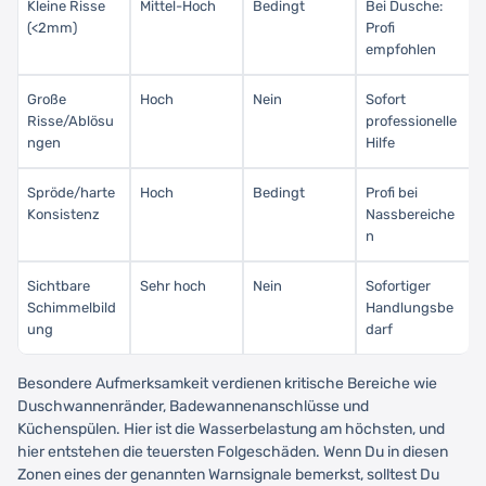
Kleine Risse
Mittel-Hoch
Bedingt
Bei Dusche:
(<2mm)
Profi
empfohlen
Große
Hoch
Nein
Sofort
Risse/Ablösu
professionelle
ngen
Hilfe
Spröde/harte
Hoch
Bedingt
Profi bei
Konsistenz
Nassbereiche
n
Sichtbare
Sehr hoch
Nein
Sofortiger
Schimmelbild
Handlungsbe
ung
darf
Besondere Aufmerksamkeit verdienen kritische Bereiche wie
Duschwannenränder, Badewannenanschlüsse und
Küchenspülen. Hier ist die Wasserbelastung am höchsten, und
hier entstehen die teuersten Folgeschäden. Wenn Du in diesen
Zonen eines der genannten Warnsignale bemerkst, solltest Du