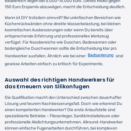
Badbereich liegen bei 5.000-15.000 Euro. Dieses Risiko gegen
150 Euro Ersparnis abzuwägen, macht die Entscheidung deutlich.
Wann ist DIY trotzdem sinnvoll? Bei unkritischen Bereichen wie
Küchenrückwänden ohne direkte Wasserbelastung, bei kleinen
kosmetischen Ausbesserungen oder wenn Du bereits über
entsprechende Erfahrung und professionelles Werkzeug
verfügst. Für Nassbereiche wie Duschen, Badewannen oder
bodengleiche Duschwannen sollte die Entscheidung klar pro
Badsanierung
Handwerker ausfallen. Ähnlich wie bei einer
sind
gewisse Arbeiten einfach zu kritisch für Experimente.
Auswahl des richtigen Handwerkers für
das Erneuern von Silikonfugen
Die Qualifikation macht den Unterschied zwischen dauerhafter
Lösung und teurem Nachbesserungsfall. Doch wie erkennst Du
einen kompetenten Handwerker? Die erste Anlaufstelle sind
spezialisierte Betriebe – Fliesenleger, Sanitärinstallateure oder
professionelle Abdichtungsunternehmen. Allround-Handwerker
können einfache Fugenarbeiten durchführen, bei komplexen