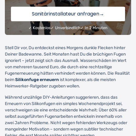
Sanitärinstallateur anfragen
→
✓ Kostenlos
✓ Unverbindlich
✓ In 2 Minuten
Stell Dir vor, Du entdeckst eines Morgens dunkle Flecken hinter
Deiner Badewanne. Seit Monaten hast Du die brüchigen Fugen
ignoriert – jetzt zeigt sich das Ausmaß. Wasserschäden im Wert
von mehreren tausend Euro, die durch eine rechtzeitige
Fugenerneuerung hätten verhindert werden können. Die Realität
beim
Silikonfuge erneuern
ist komplexer, als die meisten
Heimwerker-Ratgeber zugeben wollen.
Während unzählige DIY-Anleitungen suggerieren, dass das
Erneuern von Silikonfugen ein simples Wochenendprojekt sei,
verschweigen sie eine entscheidende Wahrheit: Über 60% aller
selbst ausgeführten Fugenarbeiten entwickeln innerhalb von
zwei Jahren Probleme. Nicht wegen fehlenden Werkzeugs oder
mangelnder Motivation – sondern wegen subtiler technischer
Fehler, die erst Monate später sichtbar werden.