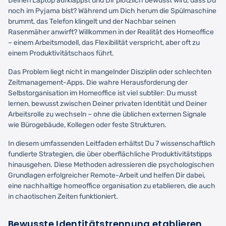
Deinen Laptop aufklappst und Dir plötzlich bewusst wird, dass Du
noch im Pyjama bist? Während um Dich herum die Spülmaschine
brummt, das Telefon klingelt und der Nachbar seinen
Rasenmäher anwirft? Willkommen in der Realität des Homeoffice
– einem Arbeitsmodell, das Flexibilität verspricht, aber oft zu
einem Produktivitätschaos führt.
Das Problem liegt nicht in mangelnder Disziplin oder schlechten
Zeitmanagement-Apps. Die wahre Herausforderung der
Selbstorganisation im Homeoffice ist viel subtiler: Du musst
lernen, bewusst zwischen Deiner privaten Identität und Deiner
Arbeitsrolle zu wechseln – ohne die üblichen externen Signale
wie Bürogebäude, Kollegen oder feste Strukturen.
In diesem umfassenden Leitfaden erhältst Du 7 wissenschaftlich
fundierte Strategien, die über oberflächliche Produktivitätstipps
hinausgehen. Diese Methoden adressieren die psychologischen
Grundlagen erfolgreicher Remote-Arbeit und helfen Dir dabei,
eine nachhaltige homeoffice organisation zu etablieren, die auch
in chaotischen Zeiten funktioniert.
Bewusste Identitätstrennung etablieren