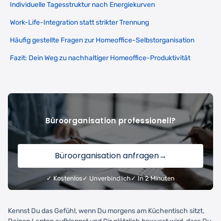
Individuelle Tagesstruktur nach Energiekurven
Work-Life-Integration statt strikter Trennung
Häufig gestellte Fragen zur Homeoffice-Selbstorganisation
Fazit: Dein Weg zu nachhaltiger Homeoffice-Produktivität
Büroorganisation professionell?
Büroorganisation anfragen
→
✓ Kostenlos
✓ Unverbindlich
✓ In 2 Minuten
Kennst Du das Gefühl, wenn Du morgens am Küchentisch sitzt,