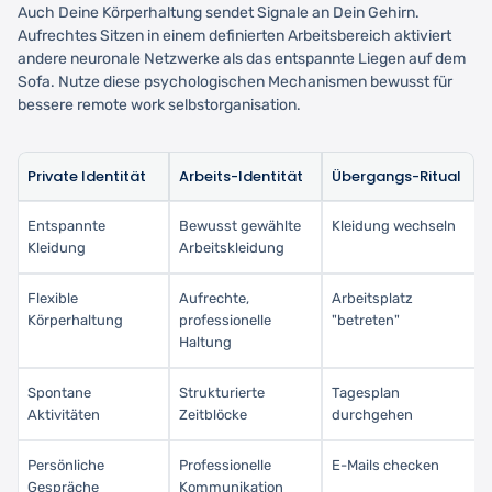
Auch Deine Körperhaltung sendet Signale an Dein Gehirn.
Aufrechtes Sitzen in einem definierten Arbeitsbereich aktiviert
andere neuronale Netzwerke als das entspannte Liegen auf dem
Sofa. Nutze diese psychologischen Mechanismen bewusst für
bessere remote work selbstorganisation.
Private Identität
Arbeits-Identität
Übergangs-Ritual
Entspannte
Bewusst gewählte
Kleidung wechseln
Kleidung
Arbeitskleidung
Flexible
Aufrechte,
Arbeitsplatz
Körperhaltung
professionelle
"betreten"
Haltung
Spontane
Strukturierte
Tagesplan
Aktivitäten
Zeitblöcke
durchgehen
Persönliche
Professionelle
E-Mails checken
Gespräche
Kommunikation