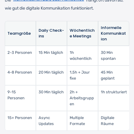
Die
hängt oft davon ab,
wie gut die digitale Kommunikation funktioniert.
Informelle
Daily Check-
Wöchentlich
Teamgröße
Kommunikat
ins
e Meetings
ion
2-3 Personen
15 Min täglich
1h
30 Min
wöchentlich
spontan
4-8 Personen
20 Min täglich
1,5h + Jour
45 Min
fixe
geplant
9-15
30 Min täglich
2h +
1h strukturiert
Personen
Arbeitsgrupp
en
15+ Personen
Async
Multiple
Digitale
Updates
Formate
Räume