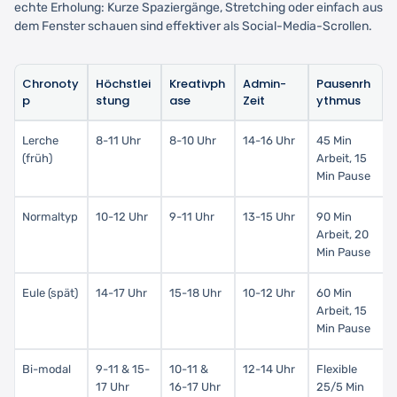
echte Erholung: Kurze Spaziergänge, Stretching oder einfach aus
dem Fenster schauen sind effektiver als Social-Media-Scrollen.
Chronoty
Höchstlei
Kreativph
Admin-
Pausenrh
p
stung
ase
Zeit
ythmus
Lerche
8-11 Uhr
8-10 Uhr
14-16 Uhr
45 Min
(früh)
Arbeit, 15
Min Pause
Normaltyp
10-12 Uhr
9-11 Uhr
13-15 Uhr
90 Min
Arbeit, 20
Min Pause
Eule (spät)
14-17 Uhr
15-18 Uhr
10-12 Uhr
60 Min
Arbeit, 15
Min Pause
Bi-modal
9-11 & 15-
10-11 &
12-14 Uhr
Flexible
17 Uhr
16-17 Uhr
25/5 Min