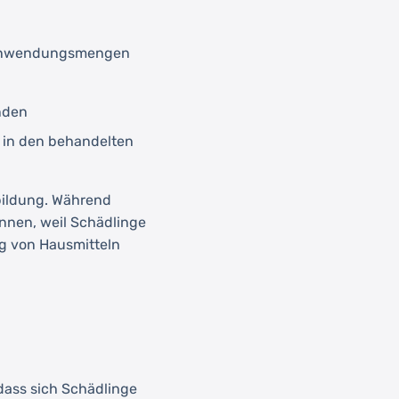
n Anwendungsmengen
nden
r in den behandelten
zbildung. Während
nnen, weil Schädlinge
ng von Hausmitteln
dass sich Schädlinge