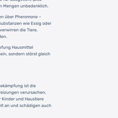
hen Mengen unbedenklich.
en über Pheromone –
 Substanzen wie Essig oder
rwirren die Tiere,
den.
pfung Hausmittel
ein, sondern störst gleich
bekämpfung ist die
reizungen verursachen,
r Kinder und Haustiere
welt an und schädigen auch