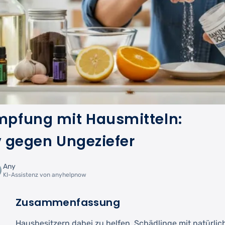
pfung mit Hausmitteln:
v gegen Ungeziefer
Any
KI-Assistenz von anyhelpnow
Zusammenfassung
Hausbesitzern dabei zu helfen, Schädlinge mit natürlic