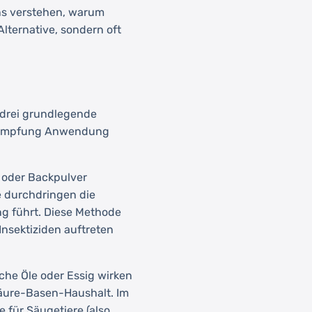
uns verstehen, warum
lternative, sondern oft
 drei grundlegende
ekämpfung Anwendung
oder Backpulver
e durchdringen die
g führt. Diese Methode
Insektiziden auftreten
che Öle oder Essig wirken
Säure-Basen-Haushalt. Im
 für Säugetiere (also