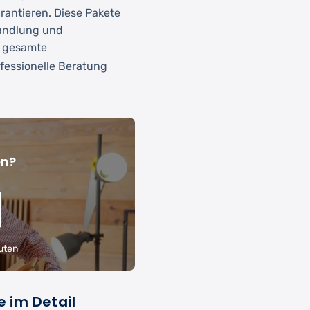
rantieren. Diese Pakete
andlung und
e gesamte
fessionelle Beratung
en?
uten
e im Detail