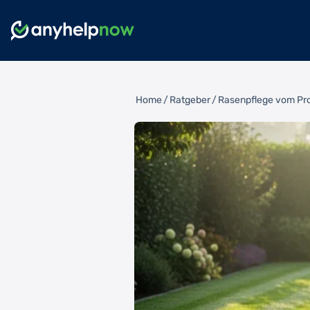
Home
/
Ratgeber
/
Rasenpflege vom Prof