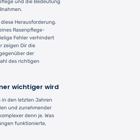
npflege und die Bedeutung
aßnahmen.
u diese Herausforderung.
 eines Rasenpflege-
ielige Fehler verhindert
r zeigen Dir die
 gegenüber der
ahl des richtigen
er wichtiger wird
in den letzten Jahren
ioden und zunehmender
komplexer denn je. Was
ngen funktionierte,