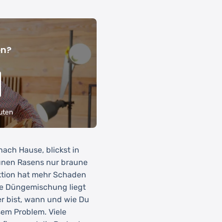
en?
uten
nach Hause, blickst in
rünen Rasens nur braune
Aktion hat mehr Schaden
te Düngemischung liegt
er bist, wann und wie Du
esem Problem. Viele