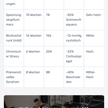
ungen
Spannung
10 Wochen
78
-55%
Sehr hoch
skopfsch
Schmerzfr
merz
equenz
Bluthochd
16 Wochen
156
-12 mmHg
Mittel
ruck (mild)
systolisch
Chronisch
6 Wochen
204
-32%
Hoch
er Stress
Cortisolspi
egel
Prämenstr
8 Wochen
88
-40%
Mittel-
uelles
Beschwer
Hoch
Syndrom
den