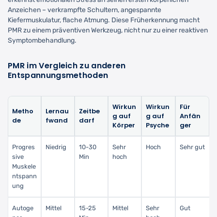
Anzeichen – verkrampfte Schultern, angespannte
Kiefermuskulatur, flache Atmung. Diese Früherkennung macht
PMR zu einem präventiven Werkzeug, nicht nur zu einer reaktiven
Symptombehandlung.
PMR im Vergleich zu anderen
Entspannungsmethoden
Wirkun
Wirkun
Für
Metho
Lernau
Zeitbe
g auf
g auf
Anfän
de
fwand
darf
Körper
Psyche
ger
Progres
Niedrig
10-30
Sehr
Hoch
Sehr gut
sive
Min
hoch
Muskele
ntspann
ung
Autoge
Mittel
15-25
Mittel
Sehr
Gut