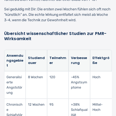
Sei geduldig mit Dir: Die ersten zwei Wochen fühlen sich oft noch
"künstlich" an. Die echte Wirkung entfaltet sich meist ab Woche
3-4, wenn die Technik zur Gewohnheit wird.
Übersicht wissenschaftlicher Studien zur PMR-
Wirksamkeit
Anwendu
Studiend
Teilnehm
Verbesse
Effektgrö
ngsgebie
auer
er
rung
ße
t
Generalisi
8 Wochen
120
-45%
Hoch
erte
Angstsym
Angststör
ptome
ung
Chronisch
12 Wochen
95
+38%
Mittel-
e
Schlafqual
Hoch
Schlafstör
ität