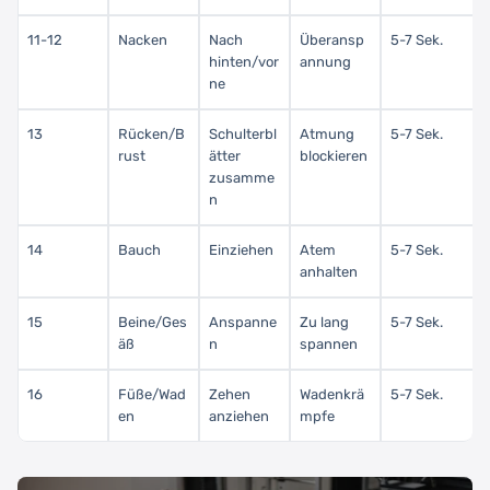
11-12
Nacken
Nach
Überansp
5-7 Sek.
hinten/vor
annung
ne
13
Rücken/B
Schulterbl
Atmung
5-7 Sek.
rust
ätter
blockieren
zusamme
n
14
Bauch
Einziehen
Atem
5-7 Sek.
anhalten
15
Beine/Ges
Anspanne
Zu lang
5-7 Sek.
äß
n
spannen
16
Füße/Wad
Zehen
Wadenkrä
5-7 Sek.
en
anziehen
mpfe