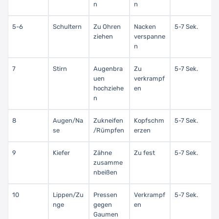
n
n
5-6
Schultern
Zu Ohren
Nacken
5-7 Sek.
ziehen
verspanne
n
7
Stirn
Augenbra
Zu
5-7 Sek.
uen
verkrampf
hochziehe
en
n
8
Augen/Na
Zukneifen
Kopfschm
5-7 Sek.
se
/Rümpfen
erzen
9
Kiefer
Zähne
Zu fest
5-7 Sek.
zusamme
nbeißen
10
Lippen/Zu
Pressen
Verkrampf
5-7 Sek.
nge
gegen
en
Gaumen