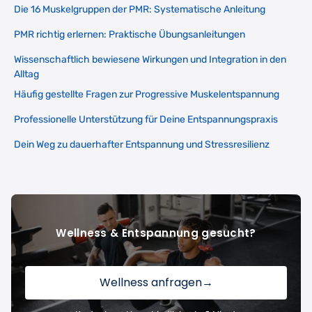
Die 16 Muskelgruppen der PMR: Systematische Anleitung
PMR richtig erlernen: Praktische Übungsanleitungen
Wissenschaftlich bewiesene Wirkungen und Integration in den
Alltag
Häufig gestellte Fragen zur Progressive Muskelentspannung
Professionelle Unterstützung für Deine Entspannungspraxis
Dein Weg zu dauerhafter Entspannung und Stressresilienz
Wellness & Entspannung gesucht?
Wellness anfragen
→