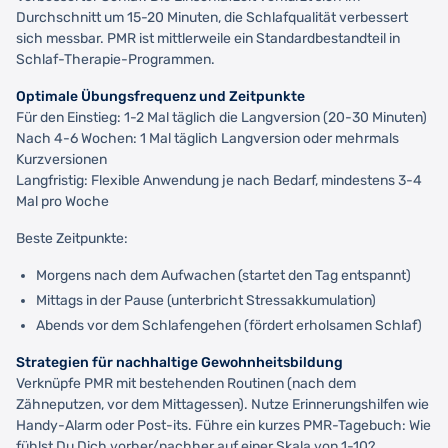
Durchschnitt um 15-20 Minuten, die Schlafqualität verbessert
sich messbar. PMR ist mittlerweile ein Standardbestandteil in
Schlaf-Therapie-Programmen.
Optimale Übungsfrequenz und Zeitpunkte
Für den Einstieg: 1-2 Mal täglich die Langversion (20-30 Minuten)
Nach 4-6 Wochen: 1 Mal täglich Langversion oder mehrmals
Kurzversionen
Langfristig: Flexible Anwendung je nach Bedarf, mindestens 3-4
Mal pro Woche
Beste Zeitpunkte:
Morgens nach dem Aufwachen (startet den Tag entspannt)
Mittags in der Pause (unterbricht Stressakkumulation)
Abends vor dem Schlafengehen (fördert erholsamen Schlaf)
Strategien für nachhaltige Gewohnheitsbildung
Verknüpfe PMR mit bestehenden Routinen (nach dem
Zähneputzen, vor dem Mittagessen). Nutze Erinnerungshilfen wie
Handy-Alarm oder Post-its. Führe ein kurzes PMR-Tagebuch: Wie
fühlst Du Dich vorher/nachher auf einer Skala von 1-10?