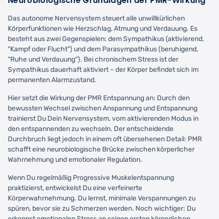
Neurobiologische Grundlagen der PMR-Wirkung
Das autonome Nervensystem steuert alle unwillkürlichen
Körperfunktionen wie Herzschlag, Atmung und Verdauung. Es
besteht aus zwei Gegenspielen: dem Sympathikus (aktivierend,
"Kampf oder Flucht") und dem Parasympathikus (beruhigend,
"Ruhe und Verdauung"). Bei chronischem Stress ist der
Sympathikus dauerhaft aktiviert – der Körper befindet sich im
permanenten Alarmzustand.
Hier setzt die Wirkung der PMR Entspannung an: Durch den
bewussten Wechsel zwischen Anspannung und Entspannung
trainierst Du Dein Nervensystem, vom aktivierenden Modus in
den entspannenden zu wechseln. Der entscheidende
Durchbruch liegt jedoch in einem oft übersehenen Detail: PMR
schafft eine neurobiologische Brücke zwischen körperlicher
Wahrnehmung und emotionaler Regulation.
Wenn Du regelmäßig Progressive Muskelentspannung
praktizierst, entwickelst Du eine verfeinerte
Körperwahrnehmung. Du lernst, minimale Verspannungen zu
spüren, bevor sie zu Schmerzen werden. Noch wichtiger: Du
erkennst emotionalen Stress an seinen ersten körperlichen