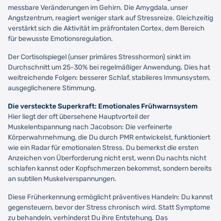
messbare Veränderungen im Gehirn. Die Amygdala, unser
Angstzentrum, reagiert weniger stark auf Stressreize. Gleichzeitig
verstärkt sich die Aktivität im präfrontalen Cortex, dem Bereich
für bewusste Emotionsregulation.
Der Cortisolspiegel (unser primäres Stresshormon) sinkt im
Durchschnitt um 25-30% bei regelmäßiger Anwendung. Dies hat
weitreichende Folgen: besserer Schlaf, stabileres Immunsystem,
ausgeglichenere Stimmung.
Die versteckte Superkraft: Emotionales Frühwarnsystem
Hier liegt der oft übersehene Hauptvorteil der
Muskelentspannung nach Jacobson: Die verfeinerte
Körperwahrnehmung, die Du durch PMR entwickelst, funktioniert
wie ein Radar für emotionalen Stress. Du bemerkst die ersten
Anzeichen von Überforderung nicht erst, wenn Du nachts nicht
schlafen kannst oder Kopfschmerzen bekommst, sondern bereits
an subtilen Muskelverspannungen.
Diese Früherkennung ermöglicht präventives Handeln: Du kannst
gegensteuern, bevor der Stress chronisch wird. Statt Symptome
zu behandeln, verhinderst Du ihre Entstehung. Das