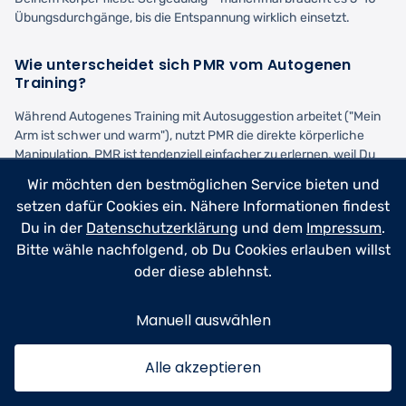
Übungsdurchgänge, bis die Entspannung wirklich einsetzt.
Wie unterscheidet sich PMR vom Autogenen
Training?
Während Autogenes Training mit Autosuggestion arbeitet ("Mein
Arm ist schwer und warm"), nutzt PMR die direkte körperliche
Manipulation. PMR ist tendenziell einfacher zu erlernen, weil Du
eine konkrete Aufgabe hast. Autogenes Training wirkt stärker auf
Wir möchten den bestmöglichen Service bieten und
mentaler Ebene, während PMR besonders bei körperlichen
setzen dafür Cookies ein. Nähere Informationen findest
Verspannungen effektiv ist. Viele Menschen kombinieren beide
Du in der
Datenschutzerklärung
und dem
Impressum
.
Methoden erfolgreich.
Bitte wähle nachfolgend, ob Du Cookies erlauben willst
oder diese ablehnst.
Wann sollte ich PMR nicht anwenden?
Bei akuten Muskelverletzungen, schwerer Osteoporose oder
Manuell auswählen
frischen Operationen solltest Du PMR nur nach ärztlicher
Rücksprache praktizieren. Menschen mit psychotischen
Alle akzeptieren
Störungen sollten PMR nur unter therapeutischer Anleitung üben,
da die intensive Körperwahrnehmung manchmal irritierend