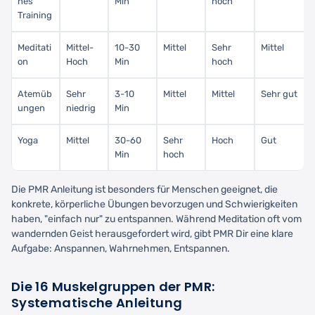
nes
Min
hoch
Training
Meditati
Mittel-
10-30
Mittel
Sehr
Mittel
on
Hoch
Min
hoch
Atemüb
Sehr
3-10
Mittel
Mittel
Sehr gut
ungen
niedrig
Min
Yoga
Mittel
30-60
Sehr
Hoch
Gut
Min
hoch
Die PMR Anleitung ist besonders für Menschen geeignet, die
konkrete, körperliche Übungen bevorzugen und Schwierigkeiten
haben, "einfach nur" zu entspannen. Während Meditation oft vom
wandernden Geist herausgefordert wird, gibt PMR Dir eine klare
Aufgabe: Anspannen, Wahrnehmen, Entspannen.
Die 16 Muskelgruppen der PMR:
Systematische Anleitung