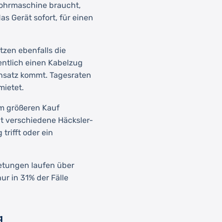
bohrmaschine braucht,
s Gerät sofort, für einen
zen ebenfalls die
gentlich einen Kabelzug
insatz kommt. Tagesraten
mietet.
m größeren Kauf
ht verschiedene Häcksler-
trifft oder ein
ietungen laufen über
r in 31% der Fälle
g