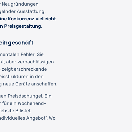
der Neugründungen
ngelnder Ausstattung,
ne Konkurrenz vielleicht
en Preisgestaltung
.
leihgeschäft
entalen Fehler: Sie
nt, aber vernachlässigen
e zeigt erschreckende
isstrukturen in den
g neue Geräte anschaffen.
en Preisdschungel. Ein
r für ein Wochenend-
ebsite B listet
individuelles Angebot". Wo