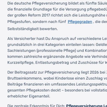
Die deutsche Pflegeversicherung bildet als fünfte Säul
die finanzielle Grundlage für die Versorgung pflegebed
der großen Reform 2017 richtet sich die Leistungshöhe
Pflegegraden
Pflegestufen, sondern nach fünf
, die d
Selbstständigkeit bewerten.
Als Versicherter hast Du Anspruch auf verschiedene Lei
grundsätzlich in drei Kategorien einteilen lassen: Geldl
Sachleistungen (professionelle Pflege) und Kombinatio
kommen zahlreiche ergänzende Angebote wie Verhinde
Kurzzeitpflege, Entlastungsbetrag und Zuschüsse fü
Der Beitragssatz zur Pflegeversicherung liegt 2026 bei
Bruttoeinkommens, wobei Kinderlose einen Zuschlag vo
Beiträge finanzieren ein umfassendes Leistungsspektru
gesamten Pflegekosten deckt – besonders bei vollstatio
erheblicher Eigenanteil.
Die zentrale Erkenntnis für Dich:
Pflegeversicherung L