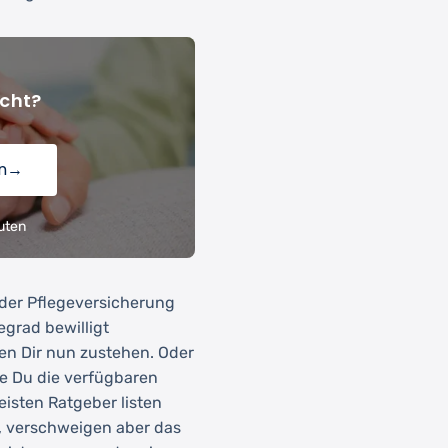
cht?
n
→
uten
 der Pflegeversicherung
egrad bewilligt
en Dir nun zustehen. Oder
e Du die verfügbaren
isten Ratgeber listen
, verschweigen aber das