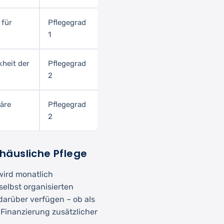
 für
Pflegegrad
1
kheit der
Pflegegrad
2
äre
Pflegegrad
2
 häusliche Pflege
wird monatlich
elbst organisierten
 darüber verfügen – ob als
 Finanzierung zusätzlicher