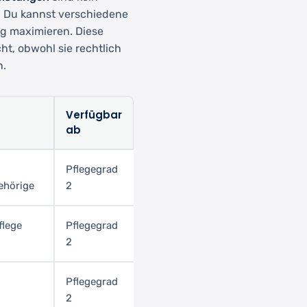
. Du kannst verschiedene
g maximieren. Diese
t, obwohl sie rechtlich
n.
Verfügbar
ab
Pflegegrad
ehörige
2
flege
Pflegegrad
2
Pflegegrad
2