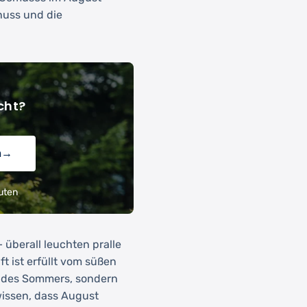
nuss und die
cht?
n
→
uten
– überall leuchten pralle
t ist erfüllt vom süßen
kt des Sommers, sondern
wissen, dass August