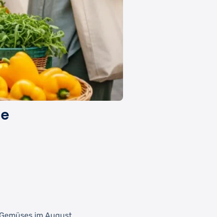
he
d Gemüses im August