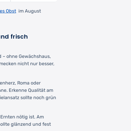
les Obst
im August
nd frisch
ld – ohne Gewächshaus,
mecken nicht nur besser,
senherz, Roma oder
onne. Erkenne Qualität am
elansatz sollte noch grün
Ernten nötig ist. Am
ollte glänzend und fest