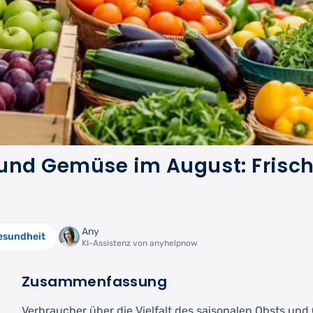
 und Gemüse im August: Frisc
Any
esundheit
KI-Assistenz von anyhelpnow
Zusammenfassung
Verbraucher über die Vielfalt des saisonalen Obsts un