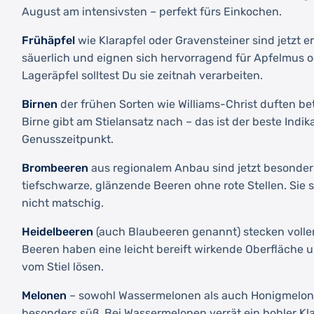
August am intensivsten – perfekt fürs Einkochen.
Frühäpfel
wie Klarapfel oder Gravensteiner sind jetzt er
säuerlich und eignen sich hervorragend für Apfelmus o
Lageräpfel solltest Du sie zeitnah verarbeiten.
Birnen
der frühen Sorten wie Williams-Christ duften bet
Birne gibt am Stielansatz nach – das ist der beste Indik
Genusszeitpunkt.
Brombeeren
aus regionalem Anbau sind jetzt besonder
tiefschwarze, glänzende Beeren ohne rote Stellen. Sie so
nicht matschig.
Heidelbeeren
(auch Blaubeeren genannt) stecken voller
Beeren haben eine leicht bereift wirkende Oberfläche u
vom Stiel lösen.
Melonen
– sowohl Wassermelonen als auch Honigmelon
besonders süß. Bei Wassermelonen verrät ein hohler Kl