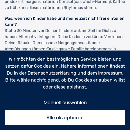
produziert morgens natürlich Cortisol (das Wach-Hormon). Kaffee
zu früh kann diesen natürlichen Rhythmus stören.
Was, wenn ich Kinder habe und meine Zeit nicht frei einteilen
kann?
Stehe 30 Minuten vor Deinen Kindern auf, um Zeit für Dich zu
haben. Alternativ: Integriere Deine Kinder in verkürzte Versionen
Deiner Rituale. Gemeinsame Morgengymnastik oder
Atemübungen können für die ganze Familie bereichernd sein.
Wir möchten den bestmöglichen Service bieten und
Welches Morgenritual sollte ich zuerst etablieren?
Beginne mit der Verbesserung Deiner Schlafqualität. Ohne
setzen dafür Cookies ein. Nähere Informationen findest
erholsamen Schlaf sind alle anderen Rituale weniger effektiv.
Du in der
Datenschutzerklärung
und dem
Impressum
.
Danach empfiehlt sich körperliche Bewegung, da diese die
Bitte wähle nachfolgend, ob Du Cookies erlauben willst
schnellsten spürbaren Effekte hat.
oder diese ablehnst.
Morgenroutine gegen Müdigkeit – was hilft am schnellsten?
Die Kombination aus kaltem Wasser (Gesicht waschen oder kurze
Manuell auswählen
kalte Dusche), 30 Sekunden Atemübungen und 2 Minuten
dynamischem Stretching aktiviert Dein Nervensystem innerhalb
Alle akzeptieren
von Minuten.
Kann ich meine Morgenroutine auch ohne Frühsport