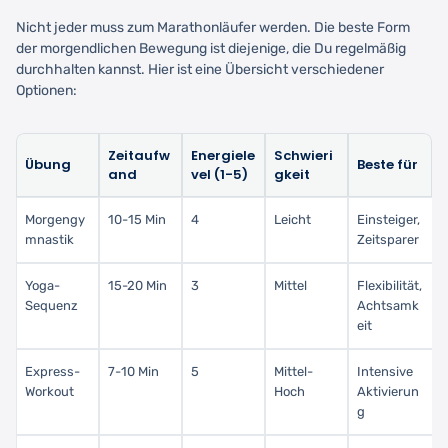
Nicht jeder muss zum Marathonläufer werden. Die beste Form
der morgendlichen Bewegung ist diejenige, die Du regelmäßig
durchhalten kannst. Hier ist eine Übersicht verschiedener
Optionen:
Zeitaufw
Energiele
Schwieri
Übung
Beste für
and
vel (1-5)
gkeit
Morgengy
10-15 Min
4
Leicht
Einsteiger,
mnastik
Zeitsparer
Yoga-
15-20 Min
3
Mittel
Flexibilität,
Sequenz
Achtsamk
eit
Express-
7-10 Min
5
Mittel-
Intensive
Workout
Hoch
Aktivierun
g