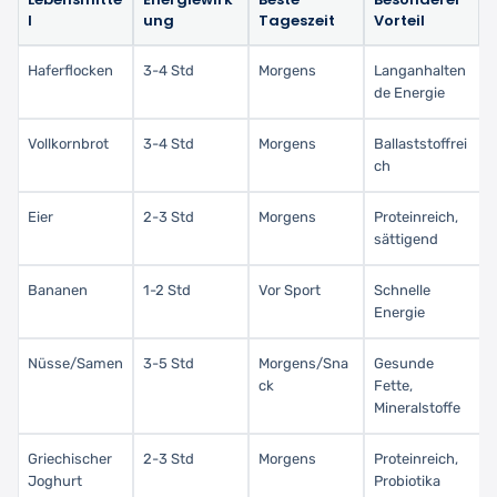
l
ung
Tageszeit
Vorteil
Haferflocken
3-4 Std
Morgens
Langanhalten
de Energie
Vollkornbrot
3-4 Std
Morgens
Ballaststoffrei
ch
Eier
2-3 Std
Morgens
Proteinreich,
sättigend
Bananen
1-2 Std
Vor Sport
Schnelle
Energie
Nüsse/Samen
3-5 Std
Morgens/Sna
Gesunde
ck
Fette,
Mineralstoffe
Griechischer
2-3 Std
Morgens
Proteinreich,
Joghurt
Probiotika