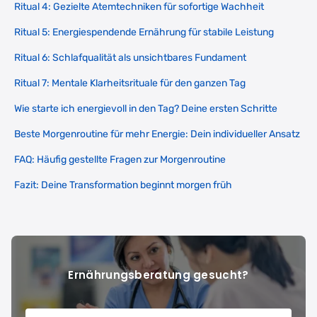
Ritual 4: Gezielte Atemtechniken für sofortige Wachheit
Ritual 5: Energiespendende Ernährung für stabile Leistung
Ritual 6: Schlafqualität als unsichtbares Fundament
Ritual 7: Mentale Klarheitsrituale für den ganzen Tag
Wie starte ich energievoll in den Tag? Deine ersten Schritte
Beste Morgenroutine für mehr Energie: Dein individueller Ansatz
FAQ: Häufig gestellte Fragen zur Morgenroutine
Fazit: Deine Transformation beginnt morgen früh
Ernährungsberatung gesucht?