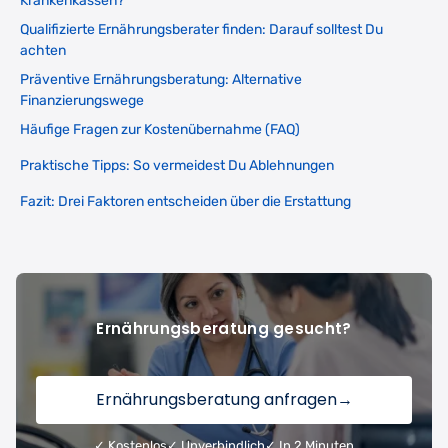
Krankenkassen?
Qualifizierte Ernährungsberater finden: Darauf solltest Du
achten
Präventive Ernährungsberatung: Alternative
Finanzierungswege
Häufige Fragen zur Kostenübernahme (FAQ)
Praktische Tipps: So vermeidest Du Ablehnungen
Fazit: Drei Faktoren entscheiden über die Erstattung
Ernährungsberatung gesucht?
Ernährungsberatung anfragen
→
✓ Kostenlos
✓ Unverbindlich
✓ In 2 Minuten