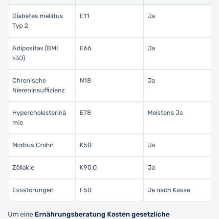
Diabetes mellitus
E11
Ja
Typ 2
Adipositas (BMI
E66
Ja
>30)
Chronische
N18
Ja
Niereninsuffizienz
Hypercholesterinä
E78
Meistens Ja
mie
Morbus Crohn
K50
Ja
Zöliakie
K90.0
Ja
Essstörungen
F50
Je nach Kasse
Um eine
Ernährungsberatung Kosten gesetzliche