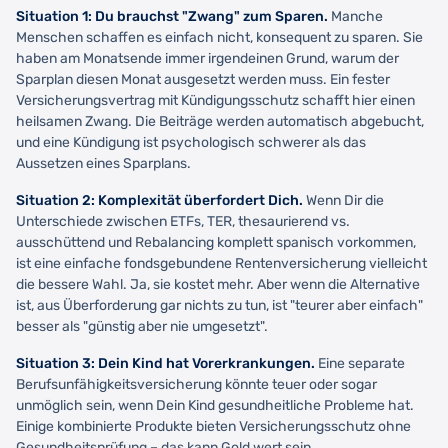
Situation 1: Du brauchst "Zwang" zum Sparen.
Manche
Menschen schaffen es einfach nicht, konsequent zu sparen. Sie
haben am Monatsende immer irgendeinen Grund, warum der
Sparplan diesen Monat ausgesetzt werden muss. Ein fester
Versicherungsvertrag mit Kündigungsschutz schafft hier einen
heilsamen Zwang. Die Beiträge werden automatisch abgebucht,
und eine Kündigung ist psychologisch schwerer als das
Aussetzen eines Sparplans.
Situation 2: Komplexität überfordert Dich.
Wenn Dir die
Unterschiede zwischen ETFs, TER, thesaurierend vs.
ausschüttend und Rebalancing komplett spanisch vorkommen,
ist eine einfache fondsgebundene Rentenversicherung vielleicht
die bessere Wahl. Ja, sie kostet mehr. Aber wenn die Alternative
ist, aus Überforderung gar nichts zu tun, ist "teurer aber einfach"
besser als "günstig aber nie umgesetzt".
Situation 3: Dein Kind hat Vorerkrankungen.
Eine separate
Berufsunfähigkeitsversicherung könnte teuer oder sogar
unmöglich sein, wenn Dein Kind gesundheitliche Probleme hat.
Einige kombinierte Produkte bieten Versicherungsschutz ohne
Gesundheitsprüfung – das kann Gold wert sein.