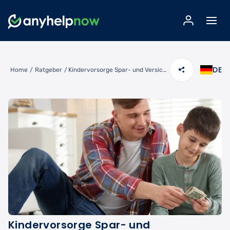
DE
Home
/
Ratgeber
/
Kindervorsorge Spar- und Versicherungsplan: Sichere Zukunft für Dein Kind
Kindervorsorge Spar- und