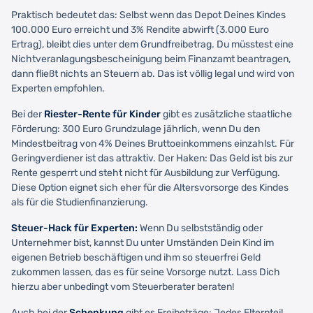
Praktisch bedeutet das: Selbst wenn das Depot Deines Kindes
100.000 Euro erreicht und 3% Rendite abwirft (3.000 Euro
Ertrag), bleibt dies unter dem Grundfreibetrag. Du müsstest eine
Nichtveranlagungsbescheinigung beim Finanzamt beantragen,
dann fließt nichts an Steuern ab. Das ist völlig legal und wird von
Experten empfohlen.
Bei der
Riester-Rente für Kinder
gibt es zusätzliche staatliche
Förderung: 300 Euro Grundzulage jährlich, wenn Du den
Mindestbeitrag von 4% Deines Bruttoeinkommens einzahlst. Für
Geringverdiener ist das attraktiv. Der Haken: Das Geld ist bis zur
Rente gesperrt und steht nicht für Ausbildung zur Verfügung.
Diese Option eignet sich eher für die Altersvorsorge des Kindes
als für die Studienfinanzierung.
Steuer-Hack für Experten:
Wenn Du selbstständig oder
Unternehmer bist, kannst Du unter Umständen Dein Kind im
eigenen Betrieb beschäftigen und ihm so steuerfrei Geld
zukommen lassen, das es für seine Vorsorge nutzt. Lass Dich
hierzu aber unbedingt vom Steuerberater beraten!
Auch bei der
Schenkung
gibt es Freibeträge: Jedes Elternteil