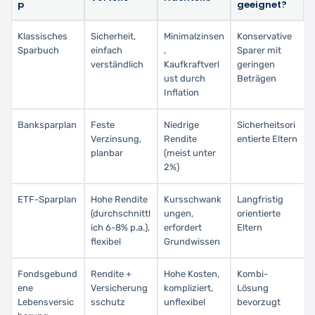
p
geeignet?
Klassisches
Sicherheit,
Minimalzinsen
Konservative
Sparbuch
einfach
,
Sparer mit
verständlich
Kaufkraftverl
geringen
ust durch
Beträgen
Inflation
Banksparplan
Feste
Niedrige
Sicherheitsori
Verzinsung,
Rendite
entierte Eltern
planbar
(meist unter
2%)
ETF-Sparplan
Hohe Rendite
Kursschwank
Langfristig
(durchschnittl
ungen,
orientierte
ich 6-8% p.a.),
erfordert
Eltern
flexibel
Grundwissen
Fondsgebund
Rendite +
Hohe Kosten,
Kombi-
ene
Versicherung
kompliziert,
Lösung
Lebensversic
sschutz
unflexibel
bevorzugt