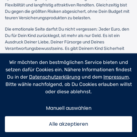
Flexibilität und langfristig attraktiven Renditen. Gleichzeitig bist
Du gegen die größten Risiken abgesichert, ohne Dein Budget mit
teuren Versicherungsprodukten zu belasten.
Die emotionale Seite darfst Du nicht vergessen: Jeder Euro, den
Du für Dein Kind zurücklegst, ist mehr als nur Geld. Es ist ein
Ausdruck Deiner Liebe, Deiner Fürsorge und Deines
Verantwortungsbewusstseins. Es gibt Deinem Kind Sicherheit
und Dir selbst das beruhigende Gefühl, alles in Deiner Macht
Stehende für seine Zukunft zu tun.
Wir möchten den bestmöglichen Service bieten und
setzen dafür Cookies ein. Nähere Informationen findest
Der beste Zeitpunkt zu beginnen ist jetzt. Nicht morgen, nicht
Du in der
Datenschutzerklärung
und dem
Impressum
.
nächsten Monat, nicht nach dem nächsten Gehaltseingang.
Bitte wähle nachfolgend, ob Du Cookies erlauben willst
Heute. Selbst wenn Du nur mit 25 Euro monatlich startest – es ist
oder diese ablehnst.
der Anfang von etwas Großem. Mit jedem Monat, der vergeht,
wächst nicht nur das Geld, sondern auch die Gewissheit, dass Du
Deinem Kind einen guten Start ins Leben ermöglichst.
Manuell auswählen
Dein Kind wird es Dir vielleicht nicht mit 5 danken, vielleicht auch
nicht mit 10. Aber wenn es mit 18 vor wichtigen Entscheidungen
Alle akzeptieren
steht – Studium? Ausbildung? Auslandsjahr? – und Du sagen
kannst: "Wir haben vorgesorgt, Du hast diese Option", dann ist das