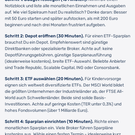
Notizblock und liste alle monatlichen Einnahmen und Ausgaben
auf. Wie viel Spielraum hast Du realistisch? Denke daran: Besser
mit 50 Euro starten und später aufstocken, als mit 200 Euro
beginnen und nach drei Monaten frustriert aufgeben.
Schritt 2: Depot eröffnen (30 Minuten).
Für einen ETF-Sparplan
brauchst Du ein Depot. Empfehlenswert sind günstige
Direktbanken oder spezialisierte Broker. Achte auf: keine
Depotführungsgebühren, günstige Sparplanausführung
(idealerweise kostenlos), breite ETF-Auswahl. Beliebte Anbieter
sind Trade Republic, Scalable Capital, ING oder Consorsbank.
Schritt 3: ETF auswählen (20 Minuten).
Für Kindervorsorge
eignen sich weltweit diversifizierte ETFs. Der MSCI World bildet
die größten Unternehmen der Industrieländer ab, der FTSE All-
World auch Schwellenländer. Beide sind solide Basis-
Investitionen. Achte auf geringe Kosten (TER unter 0,3%) und
hohes Fondsvolumen (über 1 Milliarde Euro).
Schritt 4: Sparplan einrichten (10 Minuten).
Richte einen
monatlichen Sparplan ein. Viele Broker führen Sparpläne
kostenlos aus. Wähle einen festen Termin – idealerweise kurz