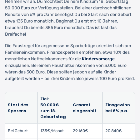
Nehmen wir an, Du möchtest Deinem Kind zum 18. Geburtstag
50.000 Euro zur Verfügung stellen. Bei einer durchschnittlichen
Rendite von 6% pro Jahr benötigst Du bei Start nach der Geburt
etwa 135 Euro monatlich. Beginnst Du erst mit 10 Jahren,
brauchst Du bereits 385 Euro monatlich. Das ist fast das
Dreifache!
Die Faustregel für angemessene Sparbeträge orientiert sich am
Familieneinkommen. Finanzexperten empfehlen, etwa 10% des
monatlichen Nettoeinkommens für die
Kindervorsorge
einzuplanen. Bei einem Haushaltseinkommen von 3.000 Euro
wären das 300 Euro. Diese sollten jedoch auf alle Kinder
aufgeteilt werden – bei drei Kindern also jeweils 100 Euro pro Kind.
Ziel:
Start des
50.000€
Gesamt
Zinsgewinn
Sparens
zum 18.
eingezahlt
bei 6% p.a.
Geburtstag
Bei Geburt
135€/Monat
29.160€
20.840€