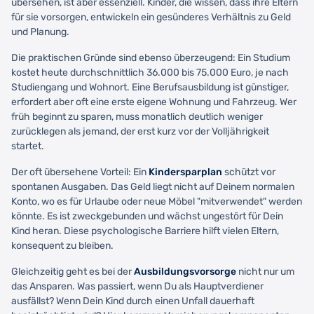
übersehen, ist aber essenziell. Kinder, die wissen, dass ihre Eltern
für sie vorsorgen, entwickeln ein gesünderes Verhältnis zu Geld
und Planung.
Die praktischen Gründe sind ebenso überzeugend: Ein Studium
kostet heute durchschnittlich 36.000 bis 75.000 Euro, je nach
Studiengang und Wohnort. Eine Berufsausbildung ist günstiger,
erfordert aber oft eine erste eigene Wohnung und Fahrzeug. Wer
früh beginnt zu sparen, muss monatlich deutlich weniger
zurücklegen als jemand, der erst kurz vor der Volljährigkeit
startet.
Der oft übersehene Vorteil: Ein
Kindersparplan
schützt vor
spontanen Ausgaben. Das Geld liegt nicht auf Deinem normalen
Konto, wo es für Urlaube oder neue Möbel "mitverwendet" werden
könnte. Es ist zweckgebunden und wächst ungestört für Dein
Kind heran. Diese psychologische Barriere hilft vielen Eltern,
konsequent zu bleiben.
Gleichzeitig geht es bei der
Ausbildungsvorsorge
nicht nur um
das Ansparen. Was passiert, wenn Du als Hauptverdiener
ausfällst? Wenn Dein Kind durch einen Unfall dauerhaft