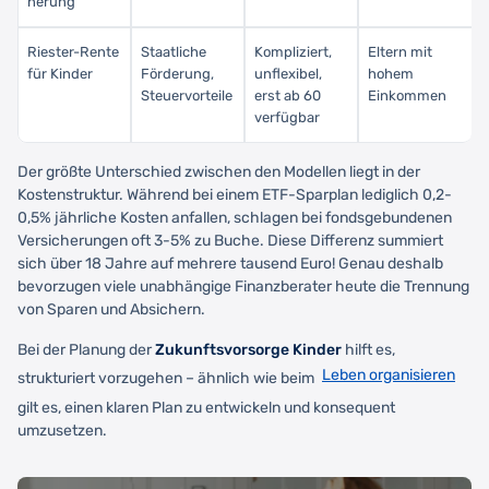
herung
Riester-Rente
Staatliche
Kompliziert,
Eltern mit
für Kinder
Förderung,
unflexibel,
hohem
Steuervorteile
erst ab 60
Einkommen
verfügbar
Der größte Unterschied zwischen den Modellen liegt in der
Kostenstruktur. Während bei einem ETF-Sparplan lediglich 0,2-
0,5% jährliche Kosten anfallen, schlagen bei fondsgebundenen
Versicherungen oft 3-5% zu Buche. Diese Differenz summiert
sich über 18 Jahre auf mehrere tausend Euro! Genau deshalb
bevorzugen viele unabhängige Finanzberater heute die Trennung
von Sparen und Absichern.
Bei der Planung der
Zukunftsvorsorge Kinder
hilft es,
Leben organisieren
strukturiert vorzugehen – ähnlich wie beim
gilt es, einen klaren Plan zu entwickeln und konsequent
umzusetzen.