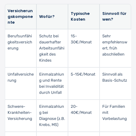
Versicherun
Typische
Sinnvoll für
gskompone
Wofür?
Kosten
wen?
nte
Berufsunfähi
Schutz bei
15-
Sehr
gkeitsversich
dauerhafter
30€/Monat
empfehlensw
erung
Arbeitsunfähi
ert, früh
gkeit des
abschließen
Kindes
Unfallversiche
Einmalzahlun
5-15€/Monat
Sinnvoll als
rung
g und Rente
Basis-Schutz
bei Invalidität
durch Unfall
Schwere-
Einmalzahlun
20-
Für Familien
Krankheiten-
g bei
40€/Monat
mit
Versicherung
Diagnose (z.B.
Vorbelastung
Krebs, MS)