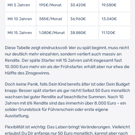
Mit 5 Jahren
195€/Monat
30.420€
19.580€
Mit 10 Jahren
385€/Monat
36.960€
13.040€
Mit 15 Jahren
1.080€/Monat
38.880€
11.120€
Diese Tabelle zeigt eindrucksvoll: Wer zu spät beginnt, muss nicht
nur deutlich mehr einzahlen, sondern verliert auch massiv an
Rendite. Der späte Starter mit 15 Jahren zahlt insgesamt fast
10.000 Euro mehr ein als der Frühstarter, erhält aber nur etwa die
Hälfte des Zinsgewinns.
Doch keine Panik, falls Dein Kind bereits älter ist oder Dein Budget
knapp: Besser spät starten als gar nicht! Selbst 50 Euro monatlich
wachsen bei guter Rendite auf beachtliche Summen. Nach 10
Jahren mit 6% Rendite sind das immerhin über 8.000 Euro – ein
solider Grundstock für Führerschein oder erste eigene
Ausstattung.
Flexibilität ist wichtig: Das Leben bringt Veränderungen. Vielleicht
erlaubst Du Dir anfangs nur 50 Euro monatlich, kannst aber nach