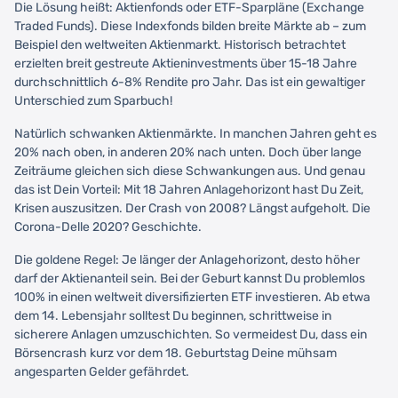
Die Lösung heißt: Aktienfonds oder ETF-Sparpläne (Exchange
Traded Funds). Diese Indexfonds bilden breite Märkte ab – zum
Beispiel den weltweiten Aktienmarkt. Historisch betrachtet
erzielten breit gestreute Aktieninvestments über 15-18 Jahre
durchschnittlich 6-8% Rendite pro Jahr. Das ist ein gewaltiger
Unterschied zum Sparbuch!
Natürlich schwanken Aktienmärkte. In manchen Jahren geht es
20% nach oben, in anderen 20% nach unten. Doch über lange
Zeiträume gleichen sich diese Schwankungen aus. Und genau
das ist Dein Vorteil: Mit 18 Jahren Anlagehorizont hast Du Zeit,
Krisen auszusitzen. Der Crash von 2008? Längst aufgeholt. Die
Corona-Delle 2020? Geschichte.
Die goldene Regel: Je länger der Anlagehorizont, desto höher
darf der Aktienanteil sein. Bei der Geburt kannst Du problemlos
100% in einen weltweit diversifizierten ETF investieren. Ab etwa
dem 14. Lebensjahr solltest Du beginnen, schrittweise in
sicherere Anlagen umzuschichten. So vermeidest Du, dass ein
Börsencrash kurz vor dem 18. Geburtstag Deine mühsam
angesparten Gelder gefährdet.