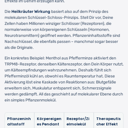
Effekte im Gehirn erzeugen kann.
Die
Heilkräuter Wirkung
basiert also auf dem Prinzip des
molekularen Schlüssel-Schloss-Prinzips. Stell Dir vor, Deine
Zellen haben Millionen winziger Schlösser (Rezeptoren), die
normalerweise von körpereigenen Schlüsseln (Hormonen,
Neurotransmittern) geöffnet werden. Pflanzeninhaltsstoffe sind
Nachschlüssel, die ebenfalls passen – manchmal sogar besser
als die Originale.
Ein konkretes Beispiel: Menthol aus Pfefferminze aktiviert den
TRPM8-Rezeptor, denselben Kälterezeptor, den Dein Körper nutzt,
um Kälteempfindungen wahrzunehmen. Deshalb fühlt sich
Pfefferminzöl kühl an, obwohl es Raumtemperatur hat. Diese
Aktivierung löst eine Kaskade von Reaktionen aus: Blutgefäße
erweitern sich, Muskulatur entspannt sich, Schmerzsignale
werden gedämpft. All das geschieht auf molekularer Ebene durch
ein simples Pflanzenmolekül.
Pflanzeninh
Körpereigen
Rezeptor/Zi
Therapeutis
altsstoff
es Pendant
elmolekül
cher Effekt