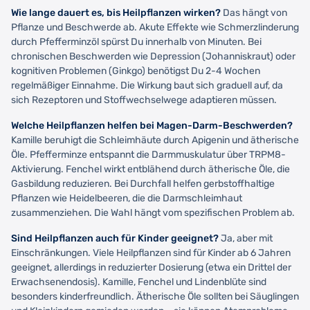
Wie lange dauert es, bis Heilpflanzen wirken?
Das hängt von
Pflanze und Beschwerde ab. Akute Effekte wie Schmerzlinderung
durch Pfefferminzöl spürst Du innerhalb von Minuten. Bei
chronischen Beschwerden wie Depression (Johanniskraut) oder
kognitiven Problemen (Ginkgo) benötigst Du 2-4 Wochen
regelmäßiger Einnahme. Die Wirkung baut sich graduell auf, da
sich Rezeptoren und Stoffwechselwege adaptieren müssen.
Welche Heilpflanzen helfen bei Magen-Darm-Beschwerden?
Kamille beruhigt die Schleimhäute durch Apigenin und ätherische
Öle. Pfefferminze entspannt die Darmmuskulatur über TRPM8-
Aktivierung. Fenchel wirkt entblähend durch ätherische Öle, die
Gasbildung reduzieren. Bei Durchfall helfen gerbstoffhaltige
Pflanzen wie Heidelbeeren, die die Darmschleimhaut
zusammenziehen. Die Wahl hängt vom spezifischen Problem ab.
Sind Heilpflanzen auch für Kinder geeignet?
Ja, aber mit
Einschränkungen. Viele Heilpflanzen sind für Kinder ab 6 Jahren
geeignet, allerdings in reduzierter Dosierung (etwa ein Drittel der
Erwachsenendosis). Kamille, Fenchel und Lindenblüte sind
besonders kinderfreundlich. Ätherische Öle sollten bei Säuglingen