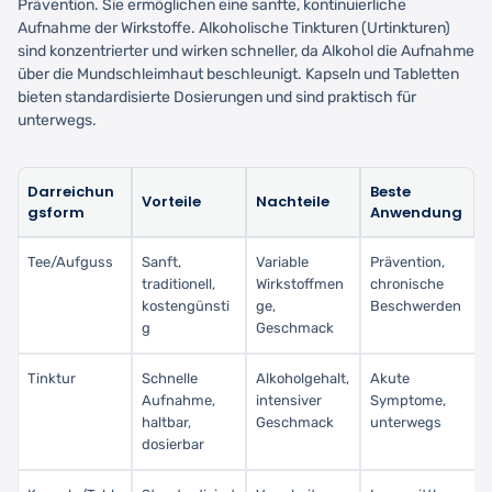
Prävention. Sie ermöglichen eine sanfte, kontinuierliche
Aufnahme der Wirkstoffe. Alkoholische Tinkturen (Urtinkturen)
sind konzentrierter und wirken schneller, da Alkohol die Aufnahme
über die Mundschleimhaut beschleunigt. Kapseln und Tabletten
bieten standardisierte Dosierungen und sind praktisch für
unterwegs.
Darreichun
Beste
Vorteile
Nachteile
gsform
Anwendung
Tee/Aufguss
Sanft,
Variable
Prävention,
traditionell,
Wirkstoffmen
chronische
kostengünsti
ge,
Beschwerden
g
Geschmack
Tinktur
Schnelle
Alkoholgehalt,
Akute
Aufnahme,
intensiver
Symptome,
haltbar,
Geschmack
unterwegs
dosierbar