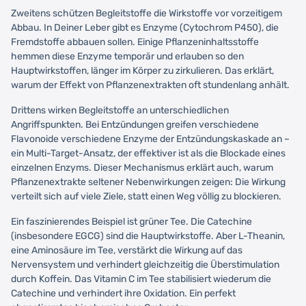
Zweitens schützen Begleitstoffe die Wirkstoffe vor vorzeitigem
Abbau. In Deiner Leber gibt es Enzyme (Cytochrom P450), die
Fremdstoffe abbauen sollen. Einige Pflanzeninhaltsstoffe
hemmen diese Enzyme temporär und erlauben so den
Hauptwirkstoffen, länger im Körper zu zirkulieren. Das erklärt,
warum der Effekt von Pflanzenextrakten oft stundenlang anhält.
Drittens wirken Begleitstoffe an unterschiedlichen
Angriffspunkten. Bei Entzündungen greifen verschiedene
Flavonoide verschiedene Enzyme der Entzündungskaskade an –
ein Multi-Target-Ansatz, der effektiver ist als die Blockade eines
einzelnen Enzyms. Dieser Mechanismus erklärt auch, warum
Pflanzenextrakte seltener Nebenwirkungen zeigen: Die Wirkung
verteilt sich auf viele Ziele, statt einen Weg völlig zu blockieren.
Ein faszinierendes Beispiel ist grüner Tee. Die Catechine
(insbesondere EGCG) sind die Hauptwirkstoffe. Aber L-Theanin,
eine Aminosäure im Tee, verstärkt die Wirkung auf das
Nervensystem und verhindert gleichzeitig die Überstimulation
durch Koffein. Das Vitamin C im Tee stabilisiert wiederum die
Catechine und verhindert ihre Oxidation. Ein perfekt