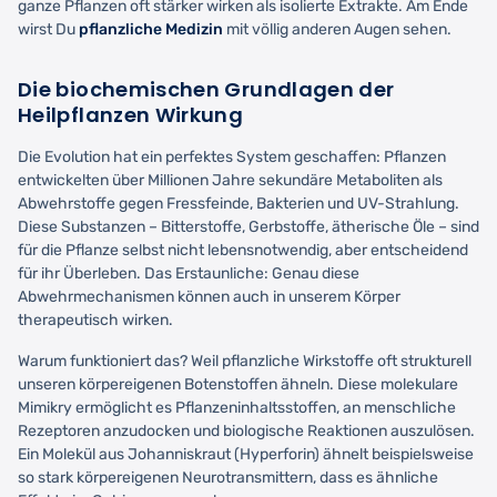
ganze Pflanzen oft stärker wirken als isolierte Extrakte. Am Ende
wirst Du
pflanzliche Medizin
mit völlig anderen Augen sehen.
Die biochemischen Grundlagen der
Heilpflanzen Wirkung
Die Evolution hat ein perfektes System geschaffen: Pflanzen
entwickelten über Millionen Jahre sekundäre Metaboliten als
Abwehrstoffe gegen Fressfeinde, Bakterien und UV-Strahlung.
Diese Substanzen – Bitterstoffe, Gerbstoffe, ätherische Öle – sind
für die Pflanze selbst nicht lebensnotwendig, aber entscheidend
für ihr Überleben. Das Erstaunliche: Genau diese
Abwehrmechanismen können auch in unserem Körper
therapeutisch wirken.
Warum funktioniert das? Weil pflanzliche Wirkstoffe oft strukturell
unseren körpereigenen Botenstoffen ähneln. Diese molekulare
Mimikry ermöglicht es Pflanzeninhaltsstoffen, an menschliche
Rezeptoren anzudocken und biologische Reaktionen auszulösen.
Ein Molekül aus Johanniskraut (Hyperforin) ähnelt beispielsweise
so stark körpereigenen Neurotransmittern, dass es ähnliche