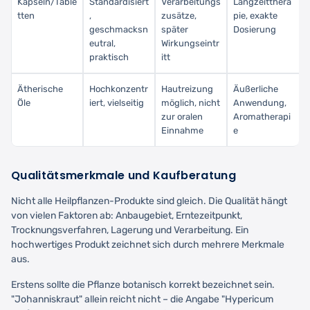
Kapseln/Table
Standardisiert
Verarbeitungs
Langzeitthera
tten
,
zusätze,
pie, exakte
geschmacksn
später
Dosierung
eutral,
Wirkungseintr
praktisch
itt
Ätherische
Hochkonzentr
Hautreizung
Äußerliche
Öle
iert, vielseitig
möglich, nicht
Anwendung,
zur oralen
Aromatherapi
Einnahme
e
Qualitätsmerkmale und Kaufberatung
Nicht alle Heilpflanzen-Produkte sind gleich. Die Qualität hängt
von vielen Faktoren ab: Anbaugebiet, Erntezeitpunkt,
Trocknungsverfahren, Lagerung und Verarbeitung. Ein
hochwertiges Produkt zeichnet sich durch mehrere Merkmale
aus.
Erstens sollte die Pflanze botanisch korrekt bezeichnet sein.
"Johanniskraut" allein reicht nicht – die Angabe "Hypericum