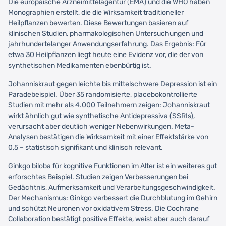
Die europäische Arzneimittelagentur (EMA) und die WHO haben
Monographien erstellt, die die Wirksamkeit traditioneller
Heilpflanzen bewerten. Diese Bewertungen basieren auf
klinischen Studien, pharmakologischen Untersuchungen und
jahrhundertelanger Anwendungserfahrung. Das Ergebnis: Für
etwa 30 Heilpflanzen liegt heute eine Evidenz vor, die der von
synthetischen Medikamenten ebenbürtig ist.
Johanniskraut gegen leichte bis mittelschwere Depression ist ein
Paradebeispiel. Über 35 randomisierte, placebokontrollierte
Studien mit mehr als 4.000 Teilnehmern zeigen: Johanniskraut
wirkt ähnlich gut wie synthetische Antidepressiva (SSRIs),
verursacht aber deutlich weniger Nebenwirkungen. Meta-
Analysen bestätigen die Wirksamkeit mit einer Effektstärke von
0,5 – statistisch signifikant und klinisch relevant.
Ginkgo biloba für kognitive Funktionen im Alter ist ein weiteres gut
erforschtes Beispiel. Studien zeigen Verbesserungen bei
Gedächtnis, Aufmerksamkeit und Verarbeitungsgeschwindigkeit.
Der Mechanismus: Ginkgo verbessert die Durchblutung im Gehirn
und schützt Neuronen vor oxidativem Stress. Die Cochrane
Collaboration bestätigt positive Effekte, weist aber auch darauf