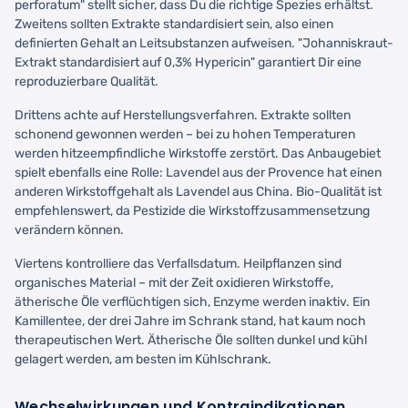
perforatum" stellt sicher, dass Du die richtige Spezies erhältst.
Zweitens sollten Extrakte standardisiert sein, also einen
definierten Gehalt an Leitsubstanzen aufweisen. "Johanniskraut-
Extrakt standardisiert auf 0,3% Hypericin" garantiert Dir eine
reproduzierbare Qualität.
Drittens achte auf Herstellungsverfahren. Extrakte sollten
schonend gewonnen werden – bei zu hohen Temperaturen
werden hitzeempfindliche Wirkstoffe zerstört. Das Anbaugebiet
spielt ebenfalls eine Rolle: Lavendel aus der Provence hat einen
anderen Wirkstoffgehalt als Lavendel aus China. Bio-Qualität ist
empfehlenswert, da Pestizide die Wirkstoffzusammensetzung
verändern können.
Viertens kontrolliere das Verfallsdatum. Heilpflanzen sind
organisches Material – mit der Zeit oxidieren Wirkstoffe,
ätherische Öle verflüchtigen sich, Enzyme werden inaktiv. Ein
Kamillentee, der drei Jahre im Schrank stand, hat kaum noch
therapeutischen Wert. Ätherische Öle sollten dunkel und kühl
gelagert werden, am besten im Kühlschrank.
Wechselwirkungen und Kontraindikationen