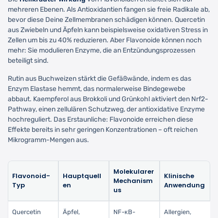
mehreren Ebenen. Als Antioxidantien fangen sie freie Radikale ab,
bevor diese Deine Zellmembranen schädigen können. Quercetin
aus Zwiebeln und Äpfeln kann beispielsweise oxidativen Stress in
Zellen um bis zu 40% reduzieren. Aber Flavonoide können noch
mehr: Sie modulieren Enzyme, die an Entzündungsprozessen
beteiligt sind.
Rutin aus Buchweizen stärkt die Gefäßwände, indem es das
Enzym Elastase hemmt, das normalerweise Bindegewebe
abbaut. Kaempferol aus Brokkoli und Grünkohl aktiviert den Nrf2-
Pathway, einen zellulären Schutzweg, der antioxidative Enzyme
hochreguliert. Das Erstaunliche: Flavonoide erreichen diese
Effekte bereits in sehr geringen Konzentrationen – oft reichen
Mikrogramm-Mengen aus.
Molekularer
Flavonoid-
Hauptquell
Klinische
Mechanism
Typ
en
Anwendung
us
Quercetin
Äpfel,
NF-κB-
Allergien,