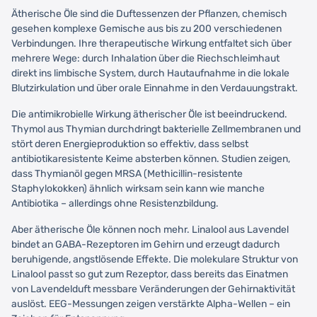
Ätherische Öle sind die Duftessenzen der Pflanzen, chemisch
gesehen komplexe Gemische aus bis zu 200 verschiedenen
Verbindungen. Ihre therapeutische Wirkung entfaltet sich über
mehrere Wege: durch Inhalation über die Riechschleimhaut
direkt ins limbische System, durch Hautaufnahme in die lokale
Blutzirkulation und über orale Einnahme in den Verdauungstrakt.
Die antimikrobielle Wirkung ätherischer Öle ist beeindruckend.
Thymol aus Thymian durchdringt bakterielle Zellmembranen und
stört deren Energieproduktion so effektiv, dass selbst
antibiotikaresistente Keime absterben können. Studien zeigen,
dass Thymianöl gegen MRSA (Methicillin-resistente
Staphylokokken) ähnlich wirksam sein kann wie manche
Antibiotika – allerdings ohne Resistenzbildung.
Aber ätherische Öle können noch mehr. Linalool aus Lavendel
bindet an GABA-Rezeptoren im Gehirn und erzeugt dadurch
beruhigende, angstlösende Effekte. Die molekulare Struktur von
Linalool passt so gut zum Rezeptor, dass bereits das Einatmen
von Lavendelduft messbare Veränderungen der Gehirnaktivität
auslöst. EEG-Messungen zeigen verstärkte Alpha-Wellen – ein