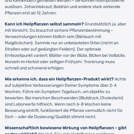
und Kleinkindern gemieden werden – sie können Atemprobleme
auslösen. Johanniskraut, Baldrian und andere stark wirkende
Pflanzen erst ab 12 Jahren.
Kann ich Heilpflanzen selbst sammeln?
Grundsätzlich ja, aber
mit Vorsicht. Du brauchst sichere Pflanzenbestimmung –
Verwechslungen können tödlich sein (Bärlauch mit
Maiglöckchen). Sammle nur an unbelasteten Orten (nicht an
Straßen oder auf gedüngten Feldern). Der optimale
Erntezeitpunkt variiert: Blätter vor der Blüte, Blüten bei Vollblüte,
Wurzeln im Herbst oder zeitigen Frühjahr. Trocknung muss
schnell und schonend erfolgen.
Wie erkenne ich, dass ein Heilpflanzen-Produkt wirkt?
Achte
auf subjektive Verbesserungen Deiner Symptome über 2-4
Wochen. Führe ein Symptom-Tagebuch, um objektiv zu
bewerten. Bei manchen Beschwerden (Blutdruck, Cholesterin)
sind Laborwerte hilfreich. Wenn nach 6-8 Wochen keine
Besserung eintritt, funktioniert die Pflanze vermutlich nicht für
Dich – oder die Dosierung/Qualität stimmt nicht.
Wissenschaftlich bewiesene Wirkung von Heilpflanzen – gibt