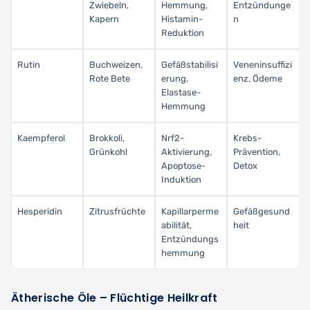
Zwiebeln,
Hemmung,
Entzündunge
Kapern
Histamin-
n
Reduktion
Rutin
Buchweizen,
Gefäßstabilisi
Veneninsuffizi
Rote Bete
erung,
enz, Ödeme
Elastase-
Hemmung
Kaempferol
Brokkoli,
Nrf2-
Krebs-
Grünkohl
Aktivierung,
Prävention,
Apoptose-
Detox
Induktion
Hesperidin
Zitrusfrüchte
Kapillarperme
Gefäßgesund
abilität,
heit
Entzündungs
hemmung
Ätherische Öle – Flüchtige Heilkraft