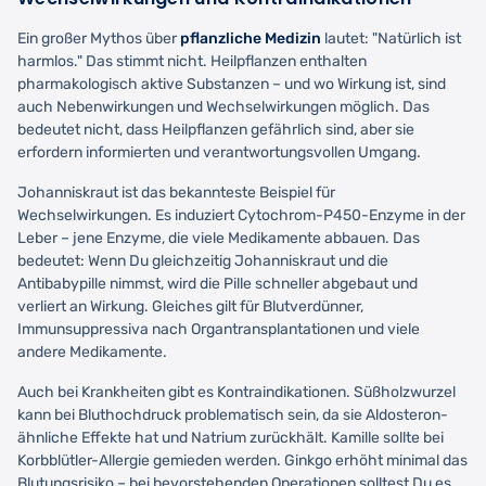
Ein großer Mythos über
pflanzliche Medizin
lautet: "Natürlich ist
harmlos." Das stimmt nicht. Heilpflanzen enthalten
pharmakologisch aktive Substanzen – und wo Wirkung ist, sind
auch Nebenwirkungen und Wechselwirkungen möglich. Das
bedeutet nicht, dass Heilpflanzen gefährlich sind, aber sie
erfordern informierten und verantwortungsvollen Umgang.
Johanniskraut ist das bekannteste Beispiel für
Wechselwirkungen. Es induziert Cytochrom-P450-Enzyme in der
Leber – jene Enzyme, die viele Medikamente abbauen. Das
bedeutet: Wenn Du gleichzeitig Johanniskraut und die
Antibabypille nimmst, wird die Pille schneller abgebaut und
verliert an Wirkung. Gleiches gilt für Blutverdünner,
Immunsuppressiva nach Organtransplantationen und viele
andere Medikamente.
Auch bei Krankheiten gibt es Kontraindikationen. Süßholzwurzel
kann bei Bluthochdruck problematisch sein, da sie Aldosteron-
ähnliche Effekte hat und Natrium zurückhält. Kamille sollte bei
Korbblütler-Allergie gemieden werden. Ginkgo erhöht minimal das
Blutungsrisiko – bei bevorstehenden Operationen solltest Du es