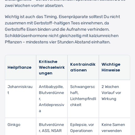
zwei Wochen vorher absetzen.
Wichtig ist auch das Timing. Eisenpräparate solltest Du nicht
zusammen mit Gerbstoff-haltigen Tees einnehmen, da
Gerbstoffe Eisen binden und die Aufnahme verhindern.
Schilddrüsenhormone nicht gleichzeitig mit kalziumreichen
Pflanzen – mindestens vier Stunden Abstand einhalten.
Kritische
Kontraindik
Wichtige
Heilpflanze
Wechselwirk
ationen
Hinweise
ungen
Johanniskrau
Antibabypille,
Schwangersc
2 Wochen
t
Blutverdünne
haft,
Vorlauf vor
r,
Lichtempfindli
Wirkung
Antidepressiv
chkeit
a
Ginkgo
Blutverdünne
Epilepsie, vor
Keine Samen
r, ASS, NSAR
Operationen
verwenden