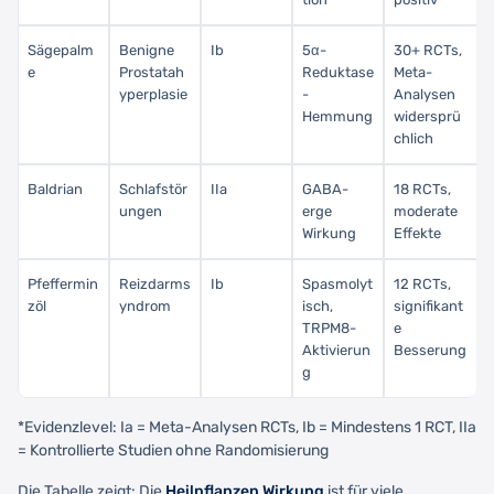
Sägepalm
Benigne
Ib
5α-
30+ RCTs,
e
Prostatah
Reduktase
Meta-
yperplasie
-
Analysen
Hemmung
widersprü
chlich
Baldrian
Schlafstör
IIa
GABA-
18 RCTs,
ungen
erge
moderate
Wirkung
Effekte
Pfeffermin
Reizdarms
Ib
Spasmolyt
12 RCTs,
zöl
yndrom
isch,
signifikant
TRPM8-
e
Aktivierun
Besserung
g
*Evidenzlevel: Ia = Meta-Analysen RCTs, Ib = Mindestens 1 RCT, IIa
= Kontrollierte Studien ohne Randomisierung
Die Tabelle zeigt: Die
Heilpflanzen Wirkung
ist für viele