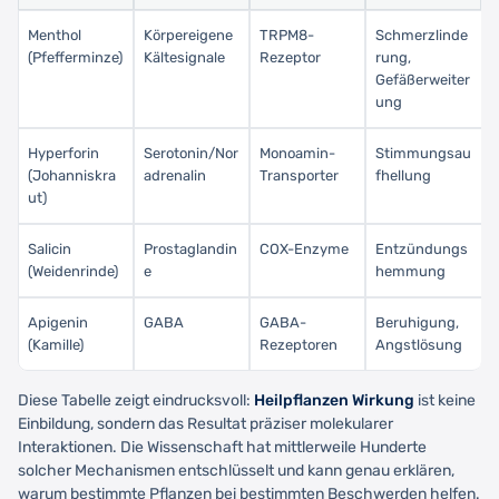
Menthol
Körpereigene
TRPM8-
Schmerzlinde
(Pfefferminze)
Kältesignale
Rezeptor
rung,
Gefäßerweiter
ung
Hyperforin
Serotonin/Nor
Monoamin-
Stimmungsau
(Johanniskra
adrenalin
Transporter
fhellung
ut)
Salicin
Prostaglandin
COX-Enzyme
Entzündungs
(Weidenrinde)
e
hemmung
Apigenin
GABA
GABA-
Beruhigung,
(Kamille)
Rezeptoren
Angstlösung
Diese Tabelle zeigt eindrucksvoll:
Heilpflanzen Wirkung
ist keine
Einbildung, sondern das Resultat präziser molekularer
Interaktionen. Die Wissenschaft hat mittlerweile Hunderte
solcher Mechanismen entschlüsselt und kann genau erklären,
warum bestimmte Pflanzen bei bestimmten Beschwerden helfen.