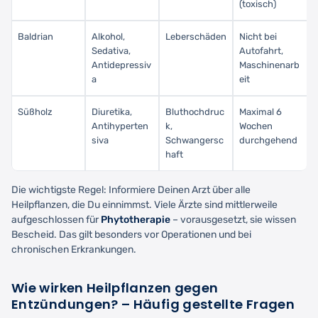
(toxisch)
Baldrian
Alkohol,
Leberschäden
Nicht bei
Sedativa,
Autofahrt,
Antidepressiv
Maschinenarb
a
eit
Süßholz
Diuretika,
Bluthochdruc
Maximal 6
Antihyperten
k,
Wochen
siva
Schwangersc
durchgehend
haft
Die wichtigste Regel: Informiere Deinen Arzt über alle
Heilpflanzen, die Du einnimmst. Viele Ärzte sind mittlerweile
aufgeschlossen für
Phytotherapie
– vorausgesetzt, sie wissen
Bescheid. Das gilt besonders vor Operationen und bei
chronischen Erkrankungen.
Wie wirken Heilpflanzen gegen
Entzündungen? – Häufig gestellte Fragen