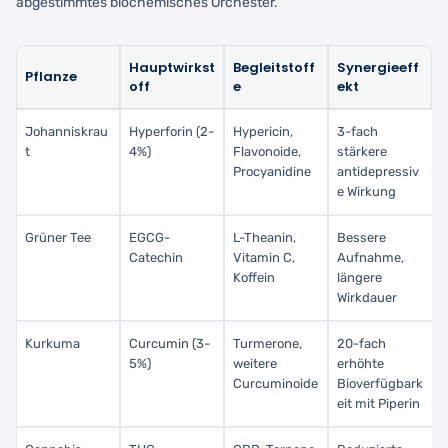
abgestimmtes biochemisches Orchester.
Hauptwirkst
Begleitstoff
Synergieeff
Pflanze
off
e
ekt
Johanniskrau
Hyperforin (2-
Hypericin,
3-fach
t
4%)
Flavonoide,
stärkere
Procyanidine
antidepressiv
e Wirkung
Grüner Tee
EGCG-
L-Theanin,
Bessere
Catechin
Vitamin C,
Aufnahme,
Koffein
längere
Wirkdauer
Kurkuma
Curcumin (3-
Turmerone,
20-fach
5%)
weitere
erhöhte
Curcuminoide
Bioverfügbark
eit mit Piperin