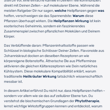
Stell Dir vor, eine einfache Kamille in Deinem Tee kommuniziert
direkt mit Deinen Zellen – auf molekularer Ebene. Während die
meisten Ratgeber Dir nur sagen,
welche
Heilpflanzen gegen
was
helfen, verschweigen sie das Spannendste:
Warum
diese
Pflanzen überhaupt wirken. Die
Heilpflanzen Wirkung
ist kein
esoterisches Geheimnis, sondern ein faszinierendes
Zusammenspiel zwischen pflanzlichen Molekülen und Deinem
Körper.
Das Verblüffende daran: Pflanzeninhaltsstoffe passen wie
Schlüssel in biologische Schlösser Deiner Zellen. Flavonoide aus
Johanniskraut docken an dieselben Rezeptoren an wie
körpereigene Botenstoffe. Ätherische Öle aus Pfefferminze
aktivieren die gleichen Kälterezeptoren wie Dein natürliches
Kühlsystem. Diese molekulare Kompatibilität erklärt, warum
traditionelle
Heilkräuter Wirkung
tatsächlich wissenschaftlich
messbar ist.
In diesem Artikel erfährst Du nicht nur, dass Heilpflanzen helfen –
sondern vor allem wie sie das auf zellulärer Ebene tun. Du
verstehst die biochemischen Grundlagen der
Phytotherapie
,
lernst wichtige Wirkstoffgruppen kennen und entdeckst, warum