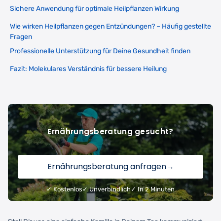
Sichere Anwendung für optimale Heilpflanzen Wirkung
Wie wirken Heilpflanzen gegen Entzündungen? – Häufig gestellte
Fragen
Professionelle Unterstützung für Deine Gesundheit finden
Fazit: Molekulares Verständnis für bessere Heilung
Ernährungsberatung gesucht?
Ernährungsberatung anfragen
→
✓ Kostenlos
✓ Unverbindlich
✓ In 2 Minuten