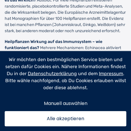
es das wirklich?
Absolut. Für viele Heilpflanzen existieren
randomisierte, placebokontrollierte Studien und Meta-Analysen,
die die Wirksamkeit belegen. Die Europäische Arzneimittelagentur
hat Monographien für über 100 Heilpflanzen erstellt. Die Evidenz
ist bei manchen Pflanzen (Johanniskraut, Ginkgo, Weißdorn) sehr
stark, bei anderen moderat oder noch unzureichend erforscht.
Heilpflanzen Wirkung auf das Immunsystem – wie
funktioniert das?
Mehrere Mechanismen: Echinacea aktiviert
Makrophagen (Fresszellen) und erhöht die Produktion von
Wir möchten den bestmöglichen Service bieten und
Interferonen. Ingwer moduliert Entzündungsmediatoren und
setzen dafür Cookies ein. Nähere Informationen findest
Darmgesundheit
stärkt die
, wo 70% des Immunsystems sitzt.
Du in der
Datenschutzerklärung
und dem
Impressum
.
Cistus-Extrakt blockiert Viren am Eindringen in Zellen. Knoblauch
Bitte wähle nachfolgend, ob Du Cookies erlauben willst
stimuliert natürliche Killerzellen. Diese Pflanzen trainieren und
oder diese ablehnst.
modulieren Dein Immunsystem auf verschiedenen Ebenen.
Können Heilpflanzen Medikamente ersetzen?
Bei leichten bis
Manuell auswählen
mittelschweren Beschwerden oft ja – wie Johanniskraut bei
leichter Depression oder Weißdorn bei beginnender
Herzinsuffizienz. Bei schweren, akuten oder lebensbedrohlichen
Alle akzeptieren
Erkrankungen sind synthetische Medikamente meist überlegen
oder unverzichtbar. Die beste Strategie ist oft eine Kombination: