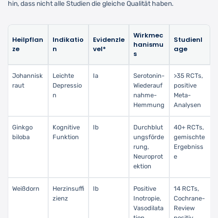
hin, dass nicht alle Studien die gleiche Qualität haben.
Wirkmec
Heilpflan
Indikatio
Evidenzle
Studienl
hanismu
ze
n
vel*
age
s
Johannisk
Leichte
Ia
Serotonin-
>35 RCTs,
raut
Depressio
Wiederauf
positive
n
nahme-
Meta-
Hemmung
Analysen
Ginkgo
Kognitive
Ib
Durchblut
40+ RCTs,
biloba
Funktion
ungsförde
gemischte
rung,
Ergebniss
Neuroprot
e
ektion
Weißdorn
Herzinsuffi
Ib
Positive
14 RCTs,
zienz
Inotropie,
Cochrane-
Vasodilata
Review
tion
positiv