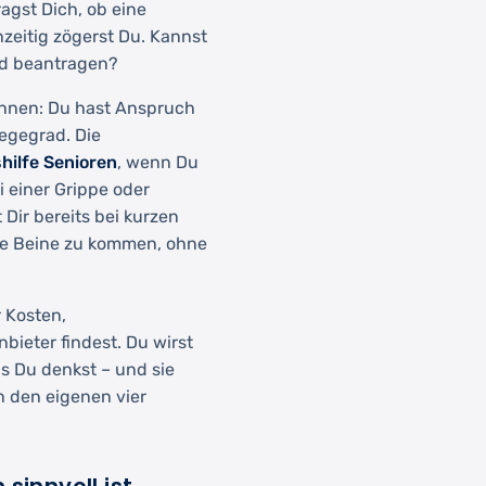
ragst Dich, ob eine
hzeitig zögerst Du. Kannst
rad beantragen?
kennen: Du hast Anspruch
legegrad. Die
hilfe Senioren
, wenn Du
i einer Grippe oder
Dir bereits bei kurzen
die Beine zu kommen, ohne
 Kosten,
bieter findest. Du wirst
ls Du denkst – und sie
n den eigenen vier