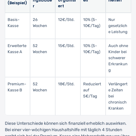
ngsdaue
organisi
eil
heiten
(Beispiel)
r
ert
Basis-
26
12€/Std.
10% (5-
Nur
Kasse
Wochen
10€/Tag)
gesetzlich
e Leistung
Erweiterte
52
15€/Std.
10% (5-
Auch ohne
Kasse A
Wochen
10€/Tag)
Kinder bei
schwerer
Erkrankun
g
Premium-
52
18€/Std.
Reduziert
Verlängert
Kasse B
Wochen
auf
e Zeiten
5€/Tag
bei
chronisch
Kranken
Diese Unterschiede können sich finanziell erheblich auswirken.
Bei einer vier-wöchigen Haushaltshilfe mit täglich 4 Stunden