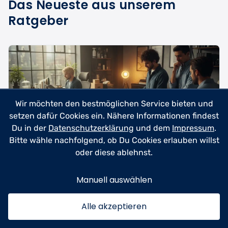
Das Neueste aus unserem
Ratgeber
Wir möchten den bestmöglichen Service bieten und
setzen dafür Cookies ein. Nähere Informationen findest
Du in der
Datenschutzerklärung
und dem
Impressum
.
Bitte wähle nachfolgend, ob Du Cookies erlauben willst
oder diese ablehnst.
Manuell auswählen
Beauty & Kosmetik
23.06.2026
Tattoo-Entfernungsgerät kaufen –
Alle akzeptieren
Professionelle Lasertechnik für
zuhause & Studio