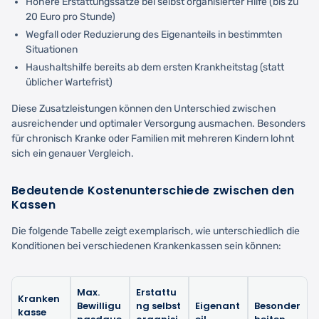
Höhere Erstattungssätze bei selbst organisierter Hilfe (bis zu
20 Euro pro Stunde)
Wegfall oder Reduzierung des Eigenanteils in bestimmten
Situationen
Haushaltshilfe bereits ab dem ersten Krankheitstag (statt
üblicher Wartefrist)
Diese Zusatzleistungen können den Unterschied zwischen
ausreichender und optimaler Versorgung ausmachen. Besonders
für chronisch Kranke oder Familien mit mehreren Kindern lohnt
sich ein genauer Vergleich.
Bedeutende Kostenunterschiede zwischen den
Kassen
Die folgende Tabelle zeigt exemplarisch, wie unterschiedlich die
Konditionen bei verschiedenen Krankenkassen sein können:
Max.
Erstattu
Kranken
Bewilligu
ng selbst
Eigenant
Besonder
kasse