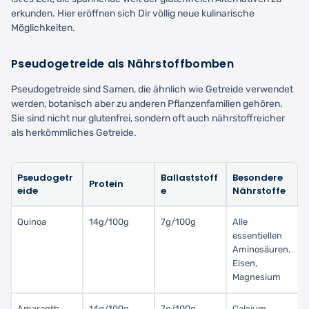
erkunden. Hier eröffnen sich Dir völlig neue kulinarische
Möglichkeiten.
Pseudogetreide als Nährstoffbomben
Pseudogetreide sind Samen, die ähnlich wie Getreide verwendet
werden, botanisch aber zu anderen Pflanzenfamilien gehören.
Sie sind nicht nur glutenfrei, sondern oft auch nährstoffreicher
als herkömmliches Getreide.
Pseudogetr
Ballaststoff
Besondere
Protein
eide
e
Nährstoffe
Quinoa
14g/100g
7g/100g
Alle
essentiellen
Aminosäuren,
Eisen,
Magnesium
Amaranth
14g/100g
7g/100g
Calcium,