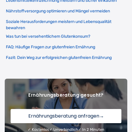
Lebensmittelkennzeichnung meistern und sicher einkaufen
Nährstoffversorgung optimieren und Mängel vermeiden
Soziale Herausforderungen meistern und Lebensqualität
bewahren
Was tun bei versehentlichem Glutenkonsum?
FAQ: Häufige Fragen zur glutenfreien Ernährung
Fazit: Dein Weg zur erfolgreichen glutenfreien Ernährung
Ernährungsberatung gesucht?
Ernährungsberatung anfragen
→
✓ Kostenlos
✓ Unverbindlich
✓ In 2 Minuten