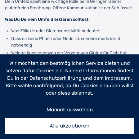
Dein Umfeld spielt eine wichtige Rolle beim Gelingen Deiner
glutenfreien Ernährung. Offene Kommunikation ist der Schlüssel:
Was Du Deinem Umfeld erklären solltest:
Was Zöliakie oder Glutensensitivität bedeutet
Dass es keine Phase oder Mode ist, sondern medizinisch
notwendig
Welche Konsequenzen der Verzehr von Gluten für Dich hat
Wie sie Dich unterstützen können
Wir möchten den bestmöglichen Service bieten und
setzen dafür Cookies ein. Nähere Informationen findest
Was Du von Deinem Umfeld erwarten darfst:
Du in der
Datenschutzerklärung
und dem
Impressum
.
Verständnis und Rücksichtnahme
Bitte wähle nachfolgend, ob Du Cookies erlauben willst
Bereitschaft, glutenfreie Optionen anzubieten
oder diese ablehnst.
Keine abfälligen Kommentare oder Bagatellisierung
Manuell auswählen
Was Du nicht erwarten solltest:
Dass alle sofort alles perfekt verstehen
Alle akzeptieren
Dass sich alle auf Deine Ernährung einstellen
Dass jede Einladung glutenfreie Optionen bietet