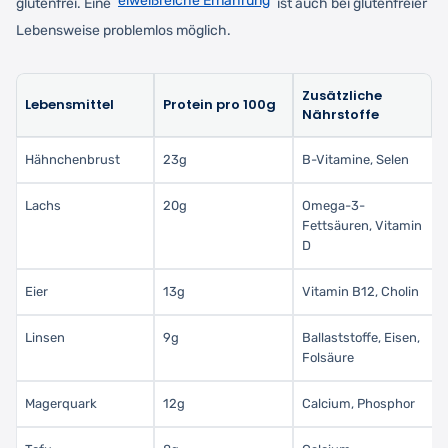
eiweißreiche Ernährung
glutenfrei. Eine
ist auch bei glutenfreier
Lebensweise problemlos möglich.
Zusätzliche
Lebensmittel
Protein pro 100g
Nährstoffe
Hähnchenbrust
23g
B-Vitamine, Selen
Lachs
20g
Omega-3-
Fettsäuren, Vitamin
D
Eier
13g
Vitamin B12, Cholin
Linsen
9g
Ballaststoffe, Eisen,
Folsäure
Magerquark
12g
Calcium, Phosphor