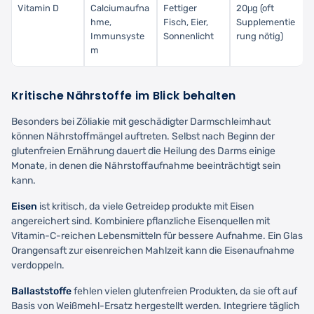
Vitamin D
Calciumaufna
Fettiger
20μg (oft
hme,
Fisch, Eier,
Supplementie
Immunsyste
Sonnenlicht
rung nötig)
m
Kritische Nährstoffe im Blick behalten
Besonders bei Zöliakie mit geschädigter Darmschleimhaut
können Nährstoffmängel auftreten. Selbst nach Beginn der
glutenfreien Ernährung dauert die Heilung des Darms einige
Monate, in denen die Nährstoffaufnahme beeinträchtigt sein
kann.
Eisen
ist kritisch, da viele Getreidep produkte mit Eisen
angereichert sind. Kombiniere pflanzliche Eisenquellen mit
Vitamin-C-reichen Lebensmitteln für bessere Aufnahme. Ein Glas
Orangensaft zur eisenreichen Mahlzeit kann die Eisenaufnahme
verdoppeln.
Ballaststoffe
fehlen vielen glutenfreien Produkten, da sie oft auf
Basis von Weißmehl-Ersatz hergestellt werden. Integriere täglich