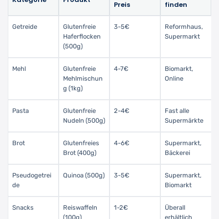
Preis
finden
Getreide
Glutenfreie
3-5€
Reformhaus,
Haferflocken
Supermarkt
(500g)
Mehl
Glutenfreie
4-7€
Biomarkt,
Mehlmischun
Online
g (1kg)
Pasta
Glutenfreie
2-4€
Fast alle
Nudeln (500g)
Supermärkte
Brot
Glutenfreies
4-6€
Supermarkt,
Brot (400g)
Bäckerei
Pseudogetrei
Quinoa (500g)
3-5€
Supermarkt,
de
Biomarkt
Snacks
Reiswaffeln
1-2€
Überall
(100g)
erhältlich