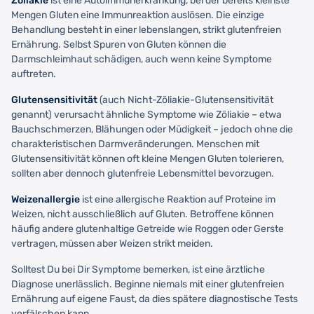
Zöliakie
ist eine Autoimmunerkrankung, bei der bereits kleinste
Mengen Gluten eine Immunreaktion auslösen. Die einzige
Behandlung besteht in einer lebenslangen, strikt glutenfreien
Ernährung. Selbst Spuren von Gluten können die
Darmschleimhaut schädigen, auch wenn keine Symptome
auftreten.
Glutensensitivität
(auch Nicht-Zöliakie-Glutensensitivität
genannt) verursacht ähnliche Symptome wie Zöliakie – etwa
Bauchschmerzen, Blähungen oder Müdigkeit – jedoch ohne die
charakteristischen Darmveränderungen. Menschen mit
Glutensensitivität können oft kleine Mengen Gluten tolerieren,
sollten aber dennoch glutenfreie Lebensmittel bevorzugen.
Weizenallergie
ist eine allergische Reaktion auf Proteine im
Weizen, nicht ausschließlich auf Gluten. Betroffene können
häufig andere glutenhaltige Getreide wie Roggen oder Gerste
vertragen, müssen aber Weizen strikt meiden.
Solltest Du bei Dir Symptome bemerken, ist eine ärztliche
Diagnose unerlässlich. Beginne niemals mit einer glutenfreien
Ernährung auf eigene Faust, da dies spätere diagnostische Tests
verfälschen kann.