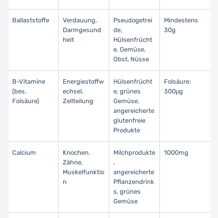
Ballaststoffe
Verdauung,
Pseudogetrei
Mindestens
Darmgesund
de,
30g
heit
Hülsenfrücht
e, Gemüse,
Obst, Nüsse
B-Vitamine
Energiestoffw
Hülsenfrücht
Folsäure:
(bes.
echsel,
e, grünes
300μg
Folsäure)
Zellteilung
Gemüse,
angereicherte
glutenfreie
Produkte
Calcium
Knochen,
Milchprodukte
1000mg
Zähne,
,
Muskelfunktio
angereicherte
n
Pflanzendrink
s, grünes
Gemüse