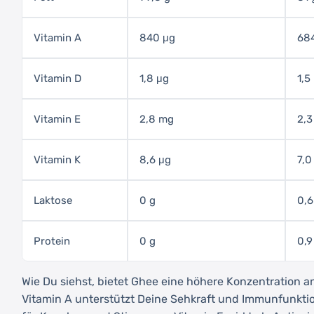
Vitamin A
840 μg
68
Vitamin D
1,8 μg
1,5
Vitamin E
2,8 mg
2,3
Vitamin K
8,6 μg
7,0
Laktose
0 g
0,6
Protein
0 g
0,9
Wie Du siehst, bietet Ghee eine höhere Konzentration an
Vitamin A unterstützt Deine Sehkraft und Immunfunktion