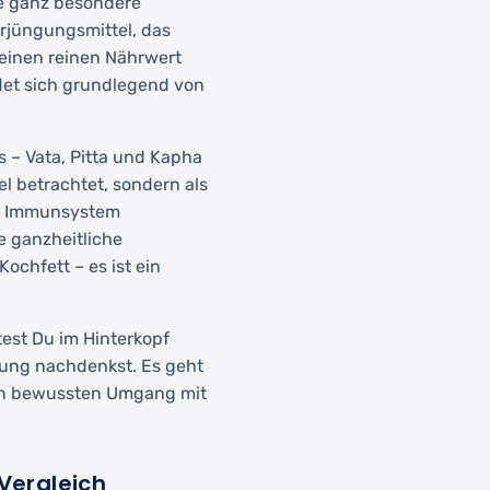
e ganz besondere
erjüngungsmittel, das
seinen reinen Nährwert
det sich grundlegend von
 – Vata, Pitta und Kapha
el betrachtet, sondern als
as Immunsystem
se ganzheitliche
chfett – es ist ein
test Du im Hinterkopf
rung nachdenkst. Es geht
nen bewussten Umgang mit
 Vergleich