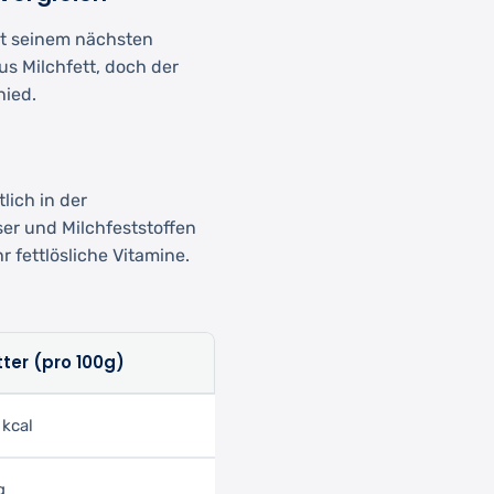
it seinem nächsten
s Milchfett, doch der
hied.
lich in der
er und Milchfeststoffen
fettlösliche Vitamine.
tter (pro 100g)
 kcal
g