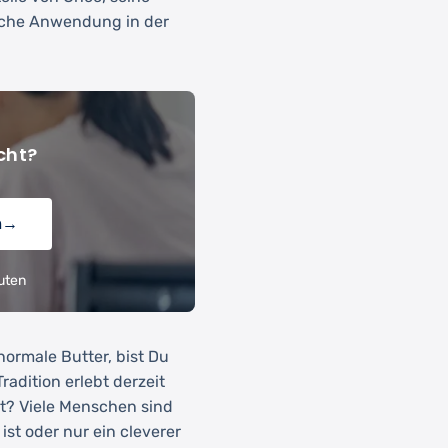
sche Anwendung in der
cht?
n
→
uten
normale Butter, bist Du
radition erlebt derzeit
gt? Viele Menschen sind
ist oder nur ein cleverer