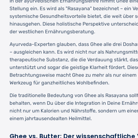
In der ayurvedischen Ernährungslehre nimmt Ghee ein
Stellung ein. Es wird als "Rasayana" bezeichnet – ein V
systemische Gesundheitsvorteile bietet, die weit über 
hinausgehen. Diese holistische Perspektive unterschei
der westlichen Ernährungsberatung.
Ayurveda-Experten glauben, dass Ghee alle drei Doshas
– ausgleichen kann. Es wird nicht nur als Nahrungsmitt
therapeutische Substanz, die die Verdauung stärkt, d
unterstützt und sogar die geistige Klarheit fördert. Die
Betrachtungsweise macht Ghee zu mehr als nur einem Ko
Werkzeug für ganzheitliches Wohlbefinden.
Die traditionelle Bedeutung von Ghee als Rasayana soll
behalten, wenn Du über die Integration in Deine Ernäh
nicht nur um Kalorien und Nährstoffe, sondern um ei
einem jahrtausendealten Heilmittel.
Ghee vs. Butter: Der wissenschaftliche