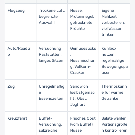
Flugzeug
Trockene Luft,
Nüsse,
Eigene
begrenzte
Proteinriegel,
Mahlzeit
Auswahl
getrocknete
vorbestellen,
Früchte
viel Wasser
trinken
Auto/Roadtri
Versuchung
Gemüsesticks
Kühlbox
p
Raststätten,
,
nutzen,
langes Sitzen
Nussmischun
regelmäßige
g, Vollkorn-
Bewegungspa
Cracker
usen
Zug
Unregelmäßig
Sandwich
Thermoskann
e
(selbstgemac
e für warme
Essenszeiten
ht), Obst,
Getränke
Joghurt
Kreuzfahrt
Buffet-
Frisches Obst
Salate wählen,
Versuchung,
(vom Buffet),
Portionsgröße
salzreiche
Nüsse
n kontrollieren