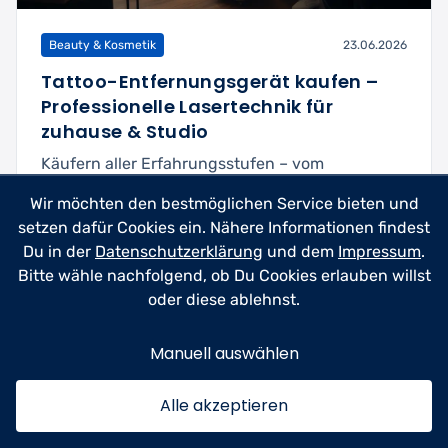
Beauty & Kosmetik
23.06.2026
Tattoo-Entfernungsgerät kaufen –
Professionelle Lasertechnik für
zuhause & Studio
Käufern aller Erfahrungsstufen – vom
Heimanwender bis zum Studioprofi – dabei
Wir möchten den bestmöglichen Service bieten und
helfen, das richtige T...
setzen dafür Cookies ein. Nähere Informationen findest
Du in der
Datenschutzerklärung
und dem
Impressum
.
Mehr lesen
5min
Bitte wähle nachfolgend, ob Du Cookies erlauben willst
oder diese ablehnst.
Manuell auswählen
Alle akzeptieren