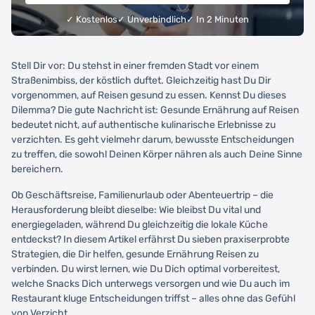
✓ Kostenlos
✓ Unverbindlich
✓ In 2 Minuten
Stell Dir vor: Du stehst in einer fremden Stadt vor einem
Straßenimbiss, der köstlich duftet. Gleichzeitig hast Du Dir
vorgenommen, auf Reisen gesund zu essen. Kennst Du dieses
Dilemma? Die gute Nachricht ist: Gesunde Ernährung auf Reisen
bedeutet nicht, auf authentische kulinarische Erlebnisse zu
verzichten. Es geht vielmehr darum, bewusste Entscheidungen
zu treffen, die sowohl Deinen Körper nähren als auch Deine Sinne
bereichern.
Ob Geschäftsreise, Familienurlaub oder Abenteuertrip – die
Herausforderung bleibt dieselbe: Wie bleibst Du vital und
energiegeladen, während Du gleichzeitig die lokale Küche
entdeckst? In diesem Artikel erfährst Du sieben praxiserprobte
Strategien, die Dir helfen, gesunde Ernährung Reisen zu
verbinden. Du wirst lernen, wie Du Dich optimal vorbereitest,
welche Snacks Dich unterwegs versorgen und wie Du auch im
Restaurant kluge Entscheidungen triffst – alles ohne das Gefühl
von Verzicht.