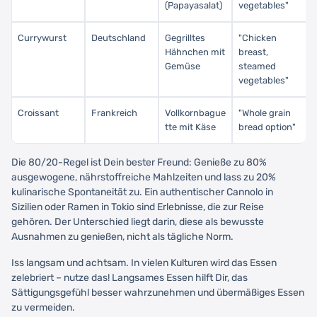
(Papayasalat)
vegetables"
Currywurst
Deutschland
Gegrilltes
"Chicken
Hähnchen mit
breast,
Gemüse
steamed
vegetables"
Croissant
Frankreich
Vollkornbague
"Whole grain
tte mit Käse
bread option"
Die 80/20-Regel ist Dein bester Freund: Genieße zu 80%
ausgewogene, nährstoffreiche Mahlzeiten und lass zu 20%
kulinarische Spontaneität zu. Ein authentischer Cannolo in
Sizilien oder Ramen in Tokio sind Erlebnisse, die zur Reise
gehören. Der Unterschied liegt darin, diese als bewusste
Ausnahmen zu genießen, nicht als tägliche Norm.
Iss langsam und achtsam. In vielen Kulturen wird das Essen
zelebriert – nutze das! Langsames Essen hilft Dir, das
Sättigungsgefühl besser wahrzunehmen und übermäßiges Essen
zu vermeiden.