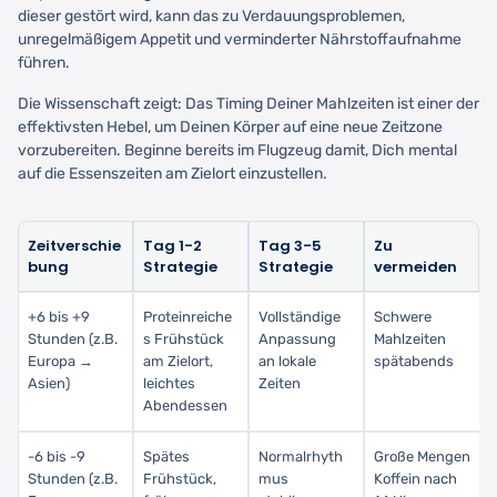
dieser gestört wird, kann das zu Verdauungsproblemen,
unregelmäßigem Appetit und verminderter Nährstoffaufnahme
führen.
Die Wissenschaft zeigt: Das Timing Deiner Mahlzeiten ist einer der
effektivsten Hebel, um Deinen Körper auf eine neue Zeitzone
vorzubereiten. Beginne bereits im Flugzeug damit, Dich mental
auf die Essenszeiten am Zielort einzustellen.
Zeitverschie
Tag 1-2
Tag 3-5
Zu
bung
Strategie
Strategie
vermeiden
+6 bis +9
Proteinreiche
Vollständige
Schwere
Stunden (z.B.
s Frühstück
Anpassung
Mahlzeiten
Europa →
am Zielort,
an lokale
spätabends
Asien)
leichtes
Zeiten
Abendessen
-6 bis -9
Spätes
Normalrhyth
Große Mengen
Stunden (z.B.
Frühstück,
mus
Koffein nach