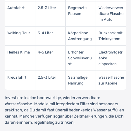
Autofahrt
2,5-3 Liter
Begrenzte
Wiederverwen
Pausen
dbare Flasche
im Auto
Walking-Tour
3-4 Liter
Körperliche
Rucksack mit
Anstrengung
Trinksystem
Heißes Klima
4-5 Liter
Erhöhter
Elektrolytgetr
Schweißverlu
änke
st
einpacken
Kreuzfahrt
2,5-3 Liter
Salzhaltige
Wasserflasche
Nahrung
zur Kabine
Investiere in eine hochwertige, wiederverwendbare
Wasserflasche. Modelle mit integriertem Filter sind besonders
praktisch, da Du damit fast überall bedenkenlos Wasser auffüllen
kannst. Manche verfügen sogar über Zeitmarkierungen, die Dich
daran erinnern, regelmäßig zu trinken.