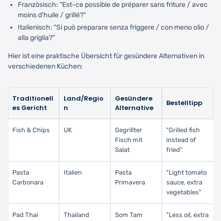
Französisch: "Est-ce possible de préparer sans friture / avec
moins d'huile / grillé?"
Italienisch: "Si può preparare senza friggere / con meno olio /
alla griglia?"
Hier ist eine praktische Übersicht für gesündere Alternativen in
verschiedenen Küchen:
Traditionell
Land/Regio
Gesündere
Bestelltipp
es Gericht
n
Alternative
Fish & Chips
UK
Gegrillter
"Grilled fish
Fisch mit
instead of
Salat
fried"
Pasta
Italien
Pasta
"Light tomato
Carbonara
Primavera
sauce, extra
vegetables"
Pad Thai
Thailand
Som Tam
"Less oil, extra