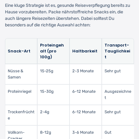
Eine kluge Strategie ist es, gesunde Reiseverpflegung bereits zu
Hause vorzubereiten. Packe nährstoffreiche Snacks ein, die
auch längere Reisezeiten überstehen. Dabei solltest Du
besonders auf die richtige Auswahl achten:
Proteingeh
Transport-
Snack-Art
alt (pro
Haltbarkeit
Tauglichkei
100g)
t
Nüsse &
15-25g
2-3 Monate
Sehr gut
Samen
Proteinriegel
15-30g
6-12 Monate
Ausgezeichne
t
Trockenfrücht
2-4g
6-12 Monate
Sehr gut
e
Vollkorn-
8-12g
3-6 Monate
Gut
Cracker