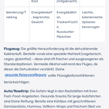
Kost
(mitgebracht)
Wanderung/T
Energiebedarf
Energiebällch
Leichte,
rekking
, begrenztes
en,
kalorienreiche
Gewicht
Trockenfrücht
Optionen
e,
bevorzugen
Nussbutter-
Päckchen
Flugzeug:
Die größte Herausforderung ist die dehydrierende
Kabinenluft. Bestelle vorab eine spezielle Mahlzeit (vegetarisch,
vegan, glutenfrei) – diese sind oft frischer und ausgewogener als
Standardoptionen. Vermeide Alkohol während des Fluges, da
dieser die Dehydration verstärkt. Deine
gesunde Reiseverpflegung
sollte Flüssigkeitsrestriktionen
berücksichtigen.
Auto/Roadtrip:
Die Gefahr liegt in den Raststätten mit ihren
Fast-Food-Angeboten. Gesunde Snacks für lange Autofahrten
sind Deine Rettung: Bereite eine Kühlbox mit geschnittenen
Gemüsesticks, Hummus, Vollkorn-Wraps und frischem Obst vor.