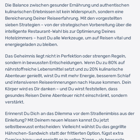
Die Balance zwischen gesunder Ernährung und authentischen
kulinarischen Erlebnissen ist kein Widerspruch, sondern eine
Bereicherung Deiner Reiseerfahrung. Mit den vorgestellten
sieben Strategien – von der strategischen Vorbereitung über die
intelligente Restaurant-Wahl bis zur Optimierung Deines
Hotelzimmers – hast Du alle Werkzeuge, um auf Reisen vital und
energiegeladen zu bleiben.
Das Geheimnis liegt nicht in Perfektion oder strengen Regeln,
sondern in bewussten Entscheidungen. Wenn Du zu 80% auf
nährstoffreiche Lebensmittel setzt und zu 20% kulinarische
Abenteuer genießt, wirst Du mit mehr Energie, besserem Schlaf
und intensiveren Reiseerinnerungen nach Hause kommen. Dein
Körper wird es Dir danken – und Du wirst feststellen, dass
gesundes Reisen Deine Abenteuer nicht einschränkt, sondern
verstärkt.
Erinnerst Du Dich an das Dilemma vor dem Straßenimbiss aus der
Einleitung? Mit Deinem neuen Wissen kannst Du jetzt
selbstbewusst entscheiden: Vielleicht wählst Du das gegrillte
Hähnchen-Sandwich statt der frittierten Option, fügst extra
Gemüse hinzu und genießt es in vollen Zügen – als bewusste