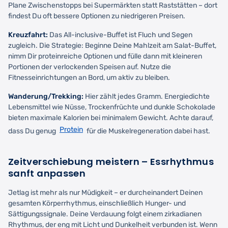
Plane Zwischenstopps bei Supermärkten statt Raststätten – dort
findest Du oft bessere Optionen zu niedrigeren Preisen.
Kreuzfahrt:
Das All-inclusive-Buffet ist Fluch und Segen
zugleich. Die Strategie: Beginne Deine Mahlzeit am Salat-Buffet,
nimm Dir proteinreiche Optionen und fülle dann mit kleineren
Portionen der verlockenden Speisen auf. Nutze die
Fitnesseinrichtungen an Bord, um aktiv zu bleiben.
Wanderung/Trekking:
Hier zählt jedes Gramm. Energiedichte
Lebensmittel wie Nüsse, Trockenfrüchte und dunkle Schokolade
bieten maximale Kalorien bei minimalem Gewicht. Achte darauf,
Protein
dass Du genug
für die Muskelregeneration dabei hast.
Zeitverschiebung meistern – Essrhythmus
sanft anpassen
Jetlag ist mehr als nur Müdigkeit – er durcheinandert Deinen
gesamten Körperrhythmus, einschließlich Hunger- und
Sättigungssignale. Deine Verdauung folgt einem zirkadianen
Rhythmus, der eng mit Licht und Dunkelheit verbunden ist. Wenn