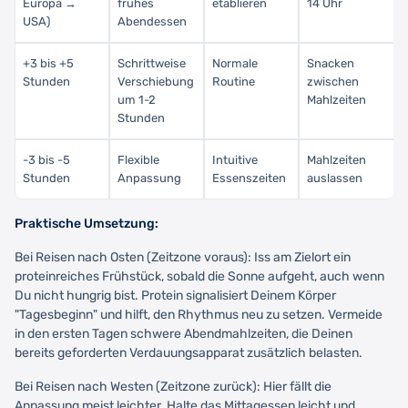
Europa →
frühes
etablieren
14 Uhr
USA)
Abendessen
+3 bis +5
Schrittweise
Normale
Snacken
Stunden
Verschiebung
Routine
zwischen
um 1-2
Mahlzeiten
Stunden
-3 bis -5
Flexible
Intuitive
Mahlzeiten
Stunden
Anpassung
Essenszeiten
auslassen
Praktische Umsetzung:
Bei Reisen nach Osten (Zeitzone voraus): Iss am Zielort ein
proteinreiches Frühstück, sobald die Sonne aufgeht, auch wenn
Du nicht hungrig bist. Protein signalisiert Deinem Körper
"Tagesbeginn" und hilft, den Rhythmus neu zu setzen. Vermeide
in den ersten Tagen schwere Abendmahlzeiten, die Deinen
bereits geforderten Verdauungsapparat zusätzlich belasten.
Bei Reisen nach Westen (Zeitzone zurück): Hier fällt die
Anpassung meist leichter. Halte das Mittagessen leicht und