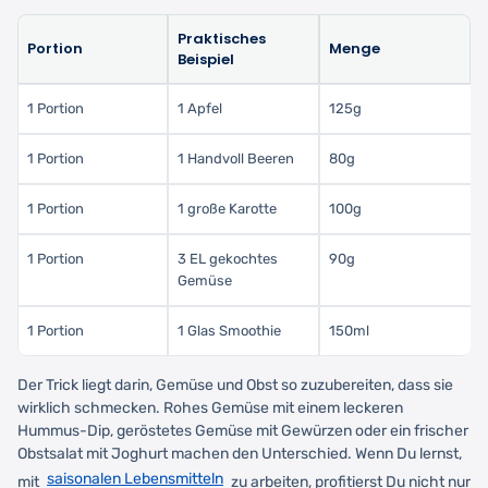
Praktisches
Portion
Menge
Beispiel
1 Portion
1 Apfel
125g
1 Portion
1 Handvoll Beeren
80g
1 Portion
1 große Karotte
100g
1 Portion
3 EL gekochtes
90g
Gemüse
1 Portion
1 Glas Smoothie
150ml
Der Trick liegt darin, Gemüse und Obst so zuzubereiten, dass sie
wirklich schmecken. Rohes Gemüse mit einem leckeren
Hummus-Dip, geröstetes Gemüse mit Gewürzen oder ein frischer
Obstsalat mit Joghurt machen den Unterschied. Wenn Du lernst,
saisonalen Lebensmitteln
mit
zu arbeiten, profitierst Du nicht nur