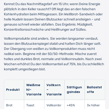
Kennst Du das Nachmittagstief um 15 Uhr, wenn Deine Energie
plötzlich in den Keller rauscht? Oft liegt das an den falschen
Kohlenhydraten beim Mittagessen. Ein Weißbrot-Sandwich oder
helle Nudeln lassen Deinen Blutzucker schnell ansteigen – und
genauso schnell wieder abfallen. Das Ergebnis: Müdigkeit,
Konzentrationsschwäche und Heißhunger auf Süßes.
Vollkornprodukte sind anders. Sie werden langsamer verdaut,
lassen den Blutzuckerspiegel stabil und halten Dich länger satt.
Der Übergang von weißen zu Vollkornprodukten muss nicht
radikal sein. Beginne mit der 50/50-Methode: Mische zuerst
helles und dunkles Brot, normale und Vollkornnudeln. Nach zwei
Wochen erhöhst Du den Vollkornanteil auf 75%, bis Du schließlich
komplett umgestiegen bist.
Weißme
Vollkorn
Sättigun
Ballastst
Produkt
hl-
-
gsindex
offe
Variante
Variante
Brot
Toast
Vollkornbr
+45%
3x höher