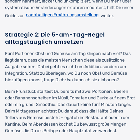
sondern nahrhaft, lecker und unkompliziert. Wenn Du mehr über
systematische Veränderungen erfahren möchtest, hilft Dir unser
nachhaltigen Ernährungsumstellung
Guide zur
weiter.
Strategie 2: Die 5-am-Tag-Regel
alltagstauglich umsetzen
Fünf Portionen Obst und Gemüse am Tag klingen nach viel? Das
liegt daran, dass die meisten Menschen diese als zusätzliche
Aufgabe sehen. Dabei geht es nicht um Addition, sondern um
Integration. Statt zu überlegen, wo Du noch Obst und Gemüse
hinzufügen kannst, frage Dich: Wo kann ich sie einbauen?
Beim Frühstück startest Du bereits mit zwei Portionen: Beeren
oder Bananenscheiben im Müsli, Tomaten und Gurke auf dem Brot
oder ein grüner Smoothie. Das dauert keine fünf Minuten länger.
Beim Mittagessen achtest Du darauf, dass die Hälfte Deines
Tellers aus Gemüse besteht – egal ob im Restaurant oder in der
Kantine. Beim Abendessen kochst Du bewusst große Mengen
Gemüse, die Du als Beilage oder Hauptzutat verwendest.