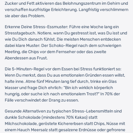
Zucker und Fett aktivieren das Belohnungszentrum im Gehirn und
verschaffen kurzfristige Erleichterung. Langfristig verschlimmern
sie aber das Problem.
Erkenne Deine Stress-Essmuster: Führe eine Woche lang ein
Stresstagebuch. Notiere, wann Du gestresst isst, was Du isst und
wie Du Dich danach fühlst. Die meisten Menschen entdecken
dabei klare Muster: Der Schoko-Riegel nach dem schwierigen
Meeting, die Chips vor dem Fernseher oder das zweite
Abendessen aus Frust.
Die 5-Minuten-Regel vor dem Essen bei Stress funktioniert so:
Wenn Du merkst, dass Du aus emotionalen Gründen essen willst,
halte inne. Atme fünf Minuten lang tief durch, trinke ein Glas
Wasser und frage Dich ehrlich: "Bin ich wirklich körperlich
hungrig, oder suche ich nach emotionalem Trost?" In 70% der
Fälle verschwindet der Drang zu essen.
Gesunde Alternativen zu typischen Stress-Lebensmitteln sind
dunkle Schokolade (mindestens 70% Kakao) statt
Milchschokolade, geröstete Kichererbsen statt Chips, Nüsse mit
einem Hauch Meersalz statt gesalzene Erdnüsse oder gefrorene