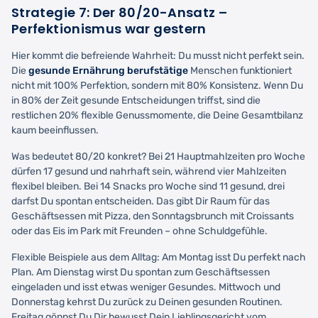
Strategie 7: Der 80/20-Ansatz –
Perfektionismus war gestern
Hier kommt die befreiende Wahrheit: Du musst nicht perfekt sein.
Die
gesunde Ernährung berufstätige
Menschen funktioniert
nicht mit 100% Perfektion, sondern mit 80% Konsistenz. Wenn Du
in 80% der Zeit gesunde Entscheidungen triffst, sind die
restlichen 20% flexible Genussmomente, die Deine Gesamtbilanz
kaum beeinflussen.
Was bedeutet 80/20 konkret? Bei 21 Hauptmahlzeiten pro Woche
dürfen 17 gesund und nahrhaft sein, während vier Mahlzeiten
flexibel bleiben. Bei 14 Snacks pro Woche sind 11 gesund, drei
darfst Du spontan entscheiden. Das gibt Dir Raum für das
Geschäftsessen mit Pizza, den Sonntagsbrunch mit Croissants
oder das Eis im Park mit Freunden – ohne Schuldgefühle.
Flexible Beispiele aus dem Alltag: Am Montag isst Du perfekt nach
Plan. Am Dienstag wirst Du spontan zum Geschäftsessen
eingeladen und isst etwas weniger Gesundes. Mittwoch und
Donnerstag kehrst Du zurück zu Deinen gesunden Routinen.
Freitag gönnst Du Dir bewusst Dein Lieblingsgericht vom