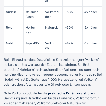
ot
Nudeln
Weißmehl-
Vollkornnu
+38%
4x höher
Pasta
deln
Reis
Weißer
Naturreis
+50%
5x höher
Reis
Mehl
Type 405
Vollkornm
+42%
6x höher
ehl
Beim Einkauf achtest Du auf diese Kennzeichnungen: "Vollkorn"
sollte als erstes Wort auf der Zutatenliste stehen. Bei Brot
bedeutet "Mehrkorn" nicht automatisch Vollkorn – es kann auch
nur eine Mischung verschiedener ausgemahlener Mehle sein. Bei
Nudeln wählst Du Sorten aus "100% Hartweizengrieß Vollkorn"
oder probierst Alternativen wie Dinkel- oder Linsennudeln.
Gute Vollkornprodukte für die
praktische Ernährungstipps
-
Sammlung sind Haferflocken für das Frühstück, Vollkornbrot für
Zwischenmahlzeiten, Vollkornnudeln oder Naturreis für