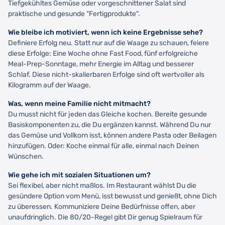
Tiefgekühltes Gemüse oder vorgeschnittener Salat sind
praktische und gesunde "Fertigprodukte".
Wie bleibe ich motiviert, wenn ich keine Ergebnisse sehe?
Definiere Erfolg neu. Statt nur auf die Waage zu schauen, feiere
diese Erfolge: Eine Woche ohne Fast Food, fünf erfolgreiche
Meal-Prep-Sonntage, mehr Energie im Alltag und besserer
Schlaf. Diese nicht-skalierbaren Erfolge sind oft wertvoller als
Kilogramm auf der Waage.
Was, wenn meine Familie nicht mitmacht?
Du musst nicht für jeden das Gleiche kochen. Bereite gesunde
Basiskomponenten zu, die Du ergänzen kannst. Während Du nur
das Gemüse und Vollkorn isst, können andere Pasta oder Beilagen
hinzufügen. Oder: Koche einmal für alle, einmal nach Deinen
Wünschen.
Wie gehe ich mit sozialen Situationen um?
Sei flexibel, aber nicht maßlos. Im Restaurant wählst Du die
gesündere Option vom Menü, isst bewusst und genießt, ohne Dich
zu überessen. Kommuniziere Deine Bedürfnisse offen, aber
unaufdringlich. Die 80/20-Regel gibt Dir genug Spielraum für