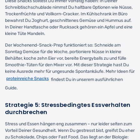
Diese Snacks solltest Du immer vorrätig haben: In Deiner
Schreibtischschublade nimmst Du haltbare Optionen wie Nüsse,
Trockenfrüchte und Vollkorn-Cracker. Im Kühlschrank im Büro
bewahrst Du Joghurt, geschnittenes Gemüse und Hummus auf.
In Deiner Handtasche oder Rucksack gehören ein Apfel und eine
kleine Tüte Mandeln.
Der Wochenend-Snack-Prep funktioniert so: Schneide am
Sonntag Gemüse für die Woche, portioniere Nüsse in kleine
Behälter, koche zehn Eier vor, bereite Energyballs zu und fülle
Smoothie-Tüten für den Mixer vor. Mit dieser Strategie hast Du
keine Ausrede mehr für ungesunde Spontankäufe. Mehr Ideen für
proteinreiche Snacks
findest Du in unserem ausführlichen
Guide.
Strategie 5: Stressbedingtes Essverhalten
durchbrechen
Stress und Essen hängen eng zusammen – nur leider selten zum
Vorteil Deiner Gesundheit. Wenn Du gestresst bist, greifst Du eher
zu Schokolade, Chips oder Fast Food. Das liegt an der Biologie: