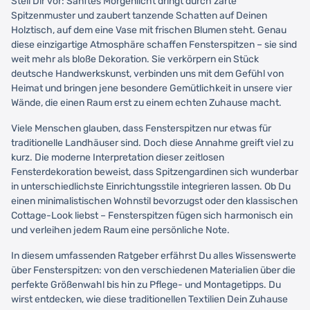
Stell Dir vor: Sanftes Morgenlicht dringt durch zarte
Spitzenmuster und zaubert tanzende Schatten auf Deinen
Holztisch, auf dem eine Vase mit frischen Blumen steht. Genau
diese einzigartige Atmosphäre schaffen Fensterspitzen – sie sind
weit mehr als bloße Dekoration. Sie verkörpern ein Stück
deutsche Handwerkskunst, verbinden uns mit dem Gefühl von
Heimat und bringen jene besondere Gemütlichkeit in unsere vier
Wände, die einen Raum erst zu einem echten Zuhause macht.
Viele Menschen glauben, dass Fensterspitzen nur etwas für
traditionelle Landhäuser sind. Doch diese Annahme greift viel zu
kurz. Die moderne Interpretation dieser zeitlosen
Fensterdekoration beweist, dass Spitzengardinen sich wunderbar
in unterschiedlichste Einrichtungsstile integrieren lassen. Ob Du
einen minimalistischen Wohnstil bevorzugst oder den klassischen
Cottage-Look liebst – Fensterspitzen fügen sich harmonisch ein
und verleihen jedem Raum eine persönliche Note.
In diesem umfassenden Ratgeber erfährst Du alles Wissenswerte
über Fensterspitzen: von den verschiedenen Materialien über die
perfekte Größenwahl bis hin zu Pflege- und Montagetipps. Du
wirst entdecken, wie diese traditionellen Textilien Dein Zuhause