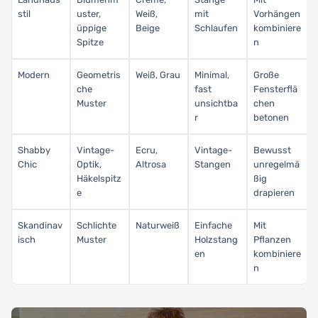
stil
uster,
Weiß,
mit
Vorhängen
üppige
Beige
Schlaufen
kombiniere
Spitze
n
Modern
Geometris
Weiß, Grau
Minimal,
Große
che
fast
Fensterflä
Muster
unsichtba
chen
r
betonen
Shabby
Vintage-
Ecru,
Vintage-
Bewusst
Chic
Optik,
Altrosa
Stangen
unregelmä
Häkelspitz
ßig
e
drapieren
Skandinav
Schlichte
Naturweiß
Einfache
Mit
isch
Muster
Holzstang
Pflanzen
en
kombiniere
n