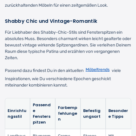
zurückhaltenden Möbeln für einen zeitgemäßen Look.
Shabby Chic und Vintage-Romantik
Für Liebhaber des Shabby-Chic-Stils sind Fensterspitzen ein
absolutes Muss. Besonders charmant wirken leicht gealterte oder
bewusst vintage wirkende Spitzengardinen. Sie verleihen Deinem
Raum diese typische Patina und erzählen von vergangenen
Zeiten.
Möbeltrends
Passend dazu findest Du in den aktuellen
viele
Inspirationen, wie Du verschiedene Epochen geschickt
miteinander kombinieren kannst.
Passend
Farbemp
Einrichtu
e
Befestig
Besonder
fehlunge
ngsstil
Fensters
ungsart
e Tipps
n
pitzen
Landhaus
Blumenm
Creme,
Stange
Mit