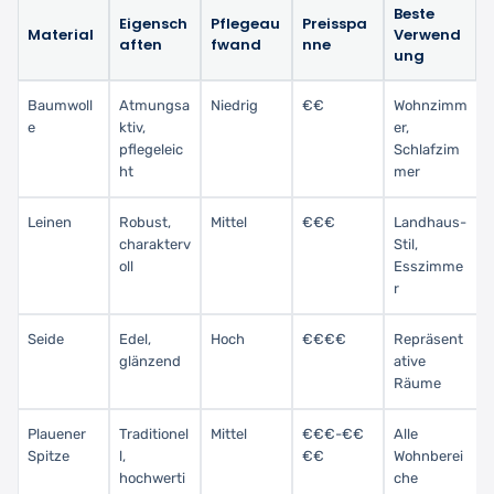
Beste
Eigensch
Pflegeau
Preisspa
Material
Verwend
aften
fwand
nne
ung
Baumwoll
Atmungsa
Niedrig
€€
Wohnzimm
e
ktiv,
er,
pflegeleic
Schlafzim
ht
mer
Leinen
Robust,
Mittel
€€€
Landhaus-
charakterv
Stil,
oll
Esszimme
r
Seide
Edel,
Hoch
€€€€
Repräsent
glänzend
ative
Räume
Plauener
Traditionel
Mittel
€€€-€€
Alle
Spitze
l,
€€
Wohnberei
hochwerti
che