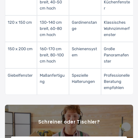
breit, 40-50
Küchenfenste
cm hoch
r
120 x 150 cm
130-140 cm
Gardinenstan
Klassisches
breit, 60-80
ge
Wohnzimmerf
cm hoch
enster
150 x 200 cm
160-170 cm
Schienensyst
Große
breit, 80-100
em
Panoramafen
cm hoch
ster
Giebelfenster
Maßanfertigu
Spezielle
Professionelle
ng
Halterungen
Beratung
empfohlen
Schreiner oder Tischler?