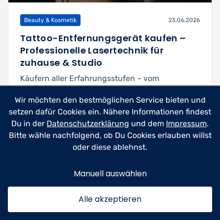
Beauty & Kosmetik
23.06.2026
Tattoo-Entfernungsgerät kaufen –
Professionelle Lasertechnik für
zuhause & Studio
Käufern aller Erfahrungsstufen – vom
Heimanwender bis zum Studioprofi – dabei
Wir möchten den bestmöglichen Service bieten und
helfen, das richtige T...
setzen dafür Cookies ein. Nähere Informationen findest
Du in der
Datenschutzerklärung
und dem
Impressum
.
Mehr lesen
5min
Bitte wähle nachfolgend, ob Du Cookies erlauben willst
oder diese ablehnst.
Manuell auswählen
Alle akzeptieren