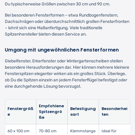
Du typischerweise Größen zwischen 30 cm und 90 cm.
Bei besonderen Fensterformen – etwa Rundbogenfenstern,
Dachschrägen oder überdurchschnittlich großen Fensterfronten
– lohnt sich eine Maßanfertigung. Viele traditionelle
Spitzenhersteller bieten diesen Service an.
Umgang mit ungewöhnlichen Fensterformen
Giebelfenster, Erkerfenster oder Wintergartenscheiben stellen
besondere Herausforderungen dar. Hier können mehrere kleinere
Fensterspitzen eleganter wirken als ein großes Stück. Überlege,
ob Du die Spitzen einzeln an jedem Fensterflügel befestigst oder
eine durchgehende Lösung bevorzugst.
Empfohlene
Fenstergröß
Befestigung
Besonderhei
Spitzengrö
e
sart
ten
ße
60 x 100 cm
70-80 cm
Klemmstange
Ideal für