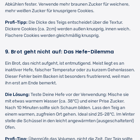
Abkühlen fester. Verwende mehr braunen Zucker für weichere,
mehr weißen Zucker für knusprigere Cookies.
Profi-Tipp:
Die Dicke des Teigs entscheidet über die Textur.
Dickere Cookies (ca. 2cm) werden außen knusprig, innen weich.
Flachere Cookies werden gleichmäßig knusprig.
9. Brot geht nicht auf: Das Hefe-Dilemma
Ein Brot, das nicht aufgeht, ist entmutigend. Meist liegt es an
inaktiver Hefe, falscher Temperatur oder zu kurzem Gehenlassen.
Dieser Fehler beim Backen ist besonders frustrierend, weil man
ihn erst am Ende bemerkt.
Die Lösung:
Teste Deine Hefe vor der Verwendung: Mische sie
mit etwas warmem Wasser (ca. 38°C) und einer Prise Zucker.
Nach 10 Minuten sollte sich Schaum bilden. Lass den Teig an
einem warmen, zugfreien Ort gehen. Ideal sind 25-28°C. Im Winter
stelle die Schüssel in den leicht angewärmten (ausgeschalteten!)
Ofen.
Profi-Tipp:
Überprüfe das Volumen, nicht die Zeit. Der Teig sollte