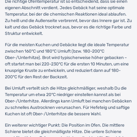
Die richtige Ofentemperatur ist so entscheidend, dass sie einen
eigenen Abschnitt verdient. Jedes Gebäck hat seine optimale
Temperatur, bei der die chemischen Reaktionen ideal ablaufen.
Zu heiß und die Außenseite verbrennt, bevor das Innere gar ist. Zu
kalt und das Gebäck trocknet aus, bevor es die richtige Farbe und
Struktur entwickelt.
Für die meisten Kuchen und Gebäcke liegt die ideale Temperatur
zwischen 160°C und 180°C Umluft (bzw. 180-200°C
Ober-/Unterhitze). Brot wird typischerweise höher gebacken –
oft startet man bei 220-230°C für die ersten 10 Minuten, um eine
knusprige Kruste zu entwickeln, und reduziert dann auf 180-
200°C für den Rest der Backzeit.
Bei Umluft verteilt sich die Hitze gleichmäßiger, weshalb Du die
Temperatur um etwa 20°C niedriger einstellen kannst als bei
Ober-/Unterhitze. Allerdings kann Umluft bei manchen Gebäcken
zu schnelles Austrocknen verursachen. Für Hefeteig und saftige
Kuchen ist oft Ober-/Unterhitze die bessere Wahl.
Ein weiterer wichtiger Punkt: Die Position im Ofen. Die mittlere
Schiene bietet die gleichmäßigste Hitze. Die untere Schiene