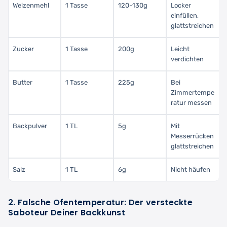
Weizenmehl
1 Tasse
120-130g
Locker
einfüllen,
glattstreichen
Zucker
1 Tasse
200g
Leicht
verdichten
Butter
1 Tasse
225g
Bei
Zimmertempe
ratur messen
Backpulver
1 TL
5g
Mit
Messerrücken
glattstreichen
Salz
1 TL
6g
Nicht häufen
2. Falsche Ofentemperatur: Der versteckte
Saboteur Deiner Backkunst