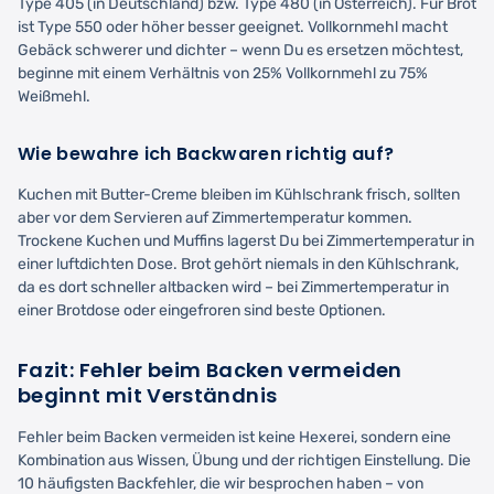
Type 405 (in Deutschland) bzw. Type 480 (in Österreich). Für Brot
ist Type 550 oder höher besser geeignet. Vollkornmehl macht
Gebäck schwerer und dichter – wenn Du es ersetzen möchtest,
beginne mit einem Verhältnis von 25% Vollkornmehl zu 75%
Weißmehl.
Wie bewahre ich Backwaren richtig auf?
Kuchen mit Butter-Creme bleiben im Kühlschrank frisch, sollten
aber vor dem Servieren auf Zimmertemperatur kommen.
Trockene Kuchen und Muffins lagerst Du bei Zimmertemperatur in
einer luftdichten Dose. Brot gehört niemals in den Kühlschrank,
da es dort schneller altbacken wird – bei Zimmertemperatur in
einer Brotdose oder eingefroren sind beste Optionen.
Fazit: Fehler beim Backen vermeiden
beginnt mit Verständnis
Fehler beim Backen vermeiden ist keine Hexerei, sondern eine
Kombination aus Wissen, Übung und der richtigen Einstellung. Die
10 häufigsten Backfehler, die wir besprochen haben – von