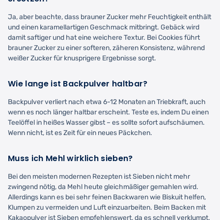
Ja, aber beachte, dass brauner Zucker mehr Feuchtigkeit enthält
und einen karamellartigen Geschmack mitbringt. Gebäck wird
damit saftiger und hat eine weichere Textur. Bei Cookies führt
brauner Zucker zu einer softeren, zäheren Konsistenz, während
weißer Zucker für knusprigere Ergebnisse sorgt.
Wie lange ist Backpulver haltbar?
Backpulver verliert nach etwa 6-12 Monaten an Triebkraft, auch
wenn es noch länger haltbar erscheint. Teste es, indem Du einen
Teelöffel in heißes Wasser gibst – es sollte sofort aufschäumen.
Wenn nicht, ist es Zeit für ein neues Päckchen.
Muss ich Mehl wirklich sieben?
Bei den meisten modernen Rezepten ist Sieben nicht mehr
zwingend nötig, da Mehl heute gleichmäßiger gemahlen wird.
Allerdings kann es bei sehr feinen Backwaren wie Biskuit helfen,
Klumpen zu vermeiden und Luft einzuarbeiten. Beim Backen mit
Kakaopulver ist Sieben empfehlenswert, da es schnell verklumpt.