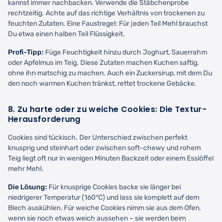
kannst immer nachbacken. Verwende die Stäbchenprobe
rechtzeitig. Achte auf das richtige Verhältnis von trockenen zu
feuchten Zutaten. Eine Faustregel: Für jeden Teil Mehl brauchst
Du etwa einen halben Teil Flüssigkeit.
Profi-Tipp:
Füge Feuchtigkeit hinzu durch Joghurt, Sauerrahm
oder Apfelmus im Teig. Diese Zutaten machen Kuchen saftig,
ohne ihn matschig zu machen. Auch ein Zuckersirup, mit dem Du
den noch warmen Kuchen tränkst, rettet trockene Gebäcke.
8. Zu harte oder zu weiche Cookies: Die Textur-
Herausforderung
Cookies sind tückisch. Der Unterschied zwischen perfekt
knusprig und steinhart oder zwischen soft-chewy und rohem
Teig liegt oft nur in wenigen Minuten Backzeit oder einem Esslöffel
mehr Mehl.
Die Lösung:
Für knusprige Cookies backe sie länger bei
niedrigerer Temperatur (160°C) und lass sie komplett auf dem
Blech auskühlen. Für weiche Cookies nimm sie aus dem Ofen,
wenn sie noch etwas weich aussehen – sie werden beim