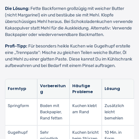
Die Lösung:
Fette Backformen großzügig mit weicher Butter
(nicht Margarine!) ein und bestäube sie mit Mehl. Klopfe
überschüssiges Mehl heraus. Bei Schokoladenkuchen verwende
Kakaopulver statt Mehl für die Auskleidung. Alternativ: Verwende
Backpapier oder wiederverwendbare Backmatten.
Profi-Tipp:
Für besonders heikle Kuchen wie Gugelhupf erstelle
eine „Trennpaste": Mische zu gleichen Teilen weiche Butter, Öl
und Mehl zu einer glatten Paste. Diese kannst Du im Kühlschrank
aufbewahren und bei Bedarf mit einem Pinsel auftragen.
Vorbereitun
Häufige
Formtyp
Lösung
g
Probleme
Springform
Boden mit
Kuchen klebt
Zusätzlich
Backpapier,
am Rand
leicht
Rand fetten
bemehlen
Gugelhupf
Sehr
Kuchen bricht
10 Min. in
gründlich
beim Stürzen
Form