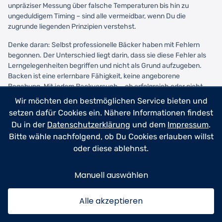
unpräziser Messung über falsche Temperaturen bis hin zu
ungeduldigem Timing – sind alle vermeidbar, wenn Du die
zugrunde liegenden Prinzipien verstehst.
Denke daran: Selbst professionelle Bäcker haben mit Fehlern
begonnen. Der Unterschied liegt darin, dass sie diese Fehler als
Lerngelegenheiten begriffen und nicht als Grund aufzugeben.
Backen ist eine erlernbare Fähigkeit, keine angeborene
Begabung. Mit jedem Backversuch – ob erfolgreich oder nicht –
lernst Du mehr über die Wissenschaft hinter dem Backen.
Wir möchten den bestmöglichen Service bieten und
setzen dafür Cookies ein. Nähere Informationen findest
Beginne mit einfachen Rezepten, investiere in grundlegende
Du in der
Datenschutzerklärung
und dem
Impressum
.
Werkzeuge wie eine Küchenwaage und ein Ofenthermometer, und
vor allem: Habe Geduld mit Dir selbst. Die Backtipps für Anfänger
Bitte wähle nachfolgend, ob Du Cookies erlauben willst
aus diesem Artikel geben Dir eine solide Grundlage, aber wahre
oder diese ablehnst.
Meisterschaft kommt nur durch Praxis. Also heize den Ofen vor,
bereite Deine Zutaten vor, und wage Dich wieder ans Backen –
Manuell auswählen
mit dem neuen Wissen bist Du bestens gerüstet, häufige
Backfehler zu vermeiden und köstliche Ergebnisse zu erzielen.
Alle akzeptieren
Die Freude am Backen entsteht nicht aus Perfektion, sondern aus
dem Prozess selbst. Also lass Dich nicht von vergangenen