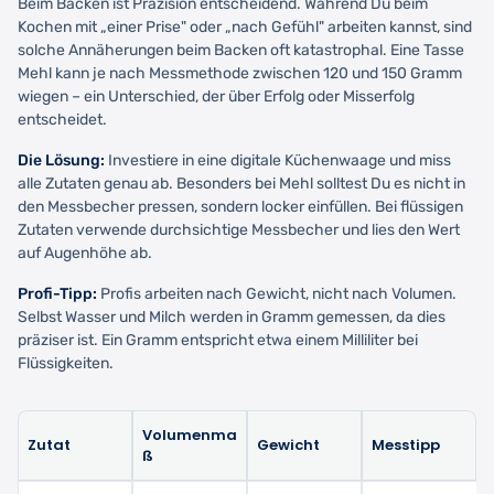
Beim Backen ist Präzision entscheidend. Während Du beim
Kochen mit „einer Prise" oder „nach Gefühl" arbeiten kannst, sind
solche Annäherungen beim Backen oft katastrophal. Eine Tasse
Mehl kann je nach Messmethode zwischen 120 und 150 Gramm
wiegen – ein Unterschied, der über Erfolg oder Misserfolg
entscheidet.
Die Lösung:
Investiere in eine digitale Küchenwaage und miss
alle Zutaten genau ab. Besonders bei Mehl solltest Du es nicht in
den Messbecher pressen, sondern locker einfüllen. Bei flüssigen
Zutaten verwende durchsichtige Messbecher und lies den Wert
auf Augenhöhe ab.
Profi-Tipp:
Profis arbeiten nach Gewicht, nicht nach Volumen.
Selbst Wasser und Milch werden in Gramm gemessen, da dies
präziser ist. Ein Gramm entspricht etwa einem Milliliter bei
Flüssigkeiten.
Volumenma
Zutat
Gewicht
Messtipp
ß