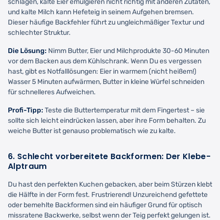
schlagen, kalte Eier emulgieren nicht richtig mit anderen Zutaten,
und kalte Milch kann Hefeteig in seinem Aufgehen bremsen.
Dieser häufige Backfehler führt zu ungleichmäßiger Textur und
schlechter Struktur.
Die Lösung:
Nimm Butter, Eier und Milchprodukte 30-60 Minuten
vor dem Backen aus dem Kühlschrank. Wenn Du es vergessen
hast, gibt es Notfalllösungen: Eier in warmem (nicht heißem!)
Wasser 5 Minuten aufwärmen, Butter in kleine Würfel schneiden
für schnelleres Aufweichen.
Profi-Tipp:
Teste die Buttertemperatur mit dem Fingertest – sie
sollte sich leicht eindrücken lassen, aber ihre Form behalten. Zu
weiche Butter ist genauso problematisch wie zu kalte.
6. Schlecht vorbereitete Backformen: Der Klebe-
Alptraum
Du hast den perfekten Kuchen gebacken, aber beim Stürzen klebt
die Hälfte in der Form fest. Frustrierend! Unzureichend gefettete
oder bemehlte Backformen sind ein häufiger Grund für optisch
missratene Backwerke, selbst wenn der Teig perfekt gelungen ist.