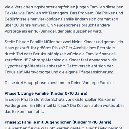
Viele Versicherungsberater empfehlen jungen Familien dieselben
Pakete wie Familien mit Teenagern. Das Problem: Die Risiken und
Bedürfnisse einer vierköpfigen Familie ändern sich dramatisch
über 20 Jahre hinweg. Ein Neugeborenes braucht andere
Vorsorge als ein 16-Jähriger, der bald ausziehen wird.
Stelle Dir vor: Familie Müller hat zwei kleine Kinder und gerade ein
Haus gekauft. Ihr größtes Risiko? Der Ausfall eines Elternteils
durch Tod oder Berufsunfähigkeit würde die Familie finanziell
zerstören. 15 Jahre später sind die Kinder fast erwachsen, die
Hypothek größtenteils abbezahlt. Jetzt verschiebt sich der
Fokus auf Altersvorsorge und die eigene Pflegeabsicherung.
Diese drei Hauptphasen bestimmen Deine Vorsorge Familie:
Phase 1: Junge Familie (Kinder 0-10 Jahre)
In dieser Phase steht der Schutz vor existenziellen Risiken im
Vordergrund. Ein Elternteil fällt aus? Die Kosten laufen weiter, aber
das Einkommen fehlt.
Phase 2: Familie mit Jugendlichen (Kinder 11-18 Jahre)
Die Weichen für die Zukunft werden gestellt. Gleichzeitig beginnt