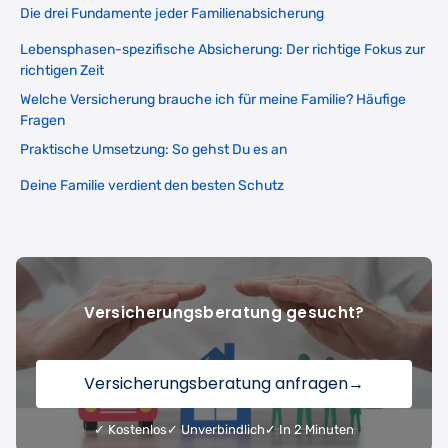
Die drei Fundamente jeder Familienabsicherung
Lebensphasen-spezifische Absicherung: Der richtige Fokus zur
richtigen Zeit
Welche Versicherung brauche ich für meine Familie? Häufige
Fragen
Praktische Umsetzung: So gehst Du es an
Deine Familie verdient den besten Schutz
Versicherungsberatung gesucht?
Versicherungsberatung anfragen
→
✓ Kostenlos
✓ Unverbindlich
✓ In 2 Minuten