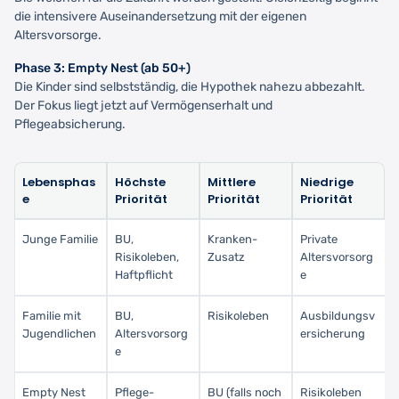
die intensivere Auseinandersetzung mit der eigenen
Altersvorsorge.
Phase 3: Empty Nest (ab 50+)
Die Kinder sind selbstständig, die Hypothek nahezu abbezahlt.
Der Fokus liegt jetzt auf Vermögenserhalt und
Pflegeabsicherung.
Lebensphas
Höchste
Mittlere
Niedrige
e
Priorität
Priorität
Priorität
Junge Familie
BU,
Kranken-
Private
Risikoleben,
Zusatz
Altersvorsorg
Haftpflicht
e
Familie mit
BU,
Risikoleben
Ausbildungsv
Jugendlichen
Altersvorsorg
ersicherung
e
Empty Nest
Pflege-
BU (falls noch
Risikoleben