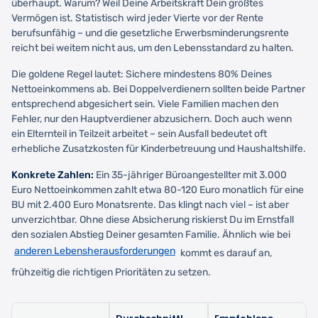
überhaupt. Warum? Weil Deine Arbeitskraft Dein größtes
Vermögen ist. Statistisch wird jeder Vierte vor der Rente
berufsunfähig – und die gesetzliche Erwerbsminderungsrente
reicht bei weitem nicht aus, um den Lebensstandard zu halten.
Die goldene Regel lautet: Sichere mindestens 80% Deines
Nettoeinkommens ab. Bei Doppelverdienern sollten beide Partner
entsprechend abgesichert sein. Viele Familien machen den
Fehler, nur den Hauptverdiener abzusichern. Doch auch wenn
ein Elternteil in Teilzeit arbeitet – sein Ausfall bedeutet oft
erhebliche Zusatzkosten für Kinderbetreuung und Haushaltshilfe.
Konkrete Zahlen:
Ein 35-jähriger Büroangestellter mit 3.000
Euro Nettoeinkommen zahlt etwa 80-120 Euro monatlich für eine
BU mit 2.400 Euro Monatsrente. Das klingt nach viel – ist aber
unverzichtbar. Ohne diese Absicherung riskierst Du im Ernstfall
den sozialen Abstieg Deiner gesamten Familie. Ähnlich wie bei
anderen Lebensherausforderungen
kommt es darauf an,
frühzeitig die richtigen Prioritäten zu setzen.