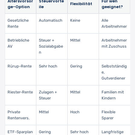
Altersvorsor
Steuervorte
Für wen
Flexibilität
ge-Option
ile
geeignet?
Gesetzliche
Automatisch
Keine
Alle
Rente
Arbeitnehmer
Betriebliche
Steuer +
Mittel
Arbeitnehmer
AV
Sozialabgabe
mit Zuschuss
n
Rürup-Rente
Sehr hoch
Gering
Selbstständig
e,
Gutverdiener
Riester-Rente
Zulagen +
Mittel
Familien mit
Steuer
Kindern
Private
Mittel
Hoch
Flexible
Rentenvers.
Sparer
ETF-Sparplan
Gering
Sehr hoch
Langfristige