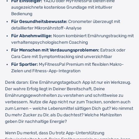
Für Einsteiger:
YAZIO oder MyFitnessPal bieten eine
ausgezeichnete kostenlose Grundlage mit intuitiver
Bedienung
Für Gesundheitsbewusste:
Cronometer überzeugt mit
detaillierter Mikronährstoff-Analyse
Für Abnehmwillige:
Noom kombiniert Ernährungstracking mit
verhaltenspsychologischem Coaching
Für Menschen mit Verdauungsproblemen:
Eatrack oder
Cara Care mit Symptomtracking sind unverzichtbar
Für Sportler:
MyFitnessPal Premium mit flexiblen Makro-
Zielen und Fitness-App-Integration
Denk daran: Eine Ernährungstagebuch App ist nur ein Werkzeug.
Der wahre Erfolg liegt in Deiner Bereitschaft, Deine
Ernährungsgewohnheiten zu verstehen und schrittweise zu
verbessern. Nutze die App nicht nur zum Tracken, sondern auch
zum Lernen – welche Lebensmittel sättigen Dich gut? Wo nimmst
Du mehr Zucker zu Dir, als Du dachtest? Welche Mahlzeiten
geben Dir nachhaltige Energie?
Wenn Du merkst, dass Du trotz App-Unterstützung