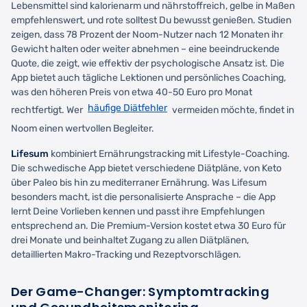
Lebensmittel sind kalorienarm und nährstoffreich, gelbe in Maßen
empfehlenswert, und rote solltest Du bewusst genießen. Studien
zeigen, dass 78 Prozent der Noom-Nutzer nach 12 Monaten ihr
Gewicht halten oder weiter abnehmen – eine beeindruckende
Quote, die zeigt, wie effektiv der psychologische Ansatz ist. Die
App bietet auch tägliche Lektionen und persönliches Coaching,
was den höheren Preis von etwa 40-50 Euro pro Monat
häufige Diätfehler
rechtfertigt. Wer
vermeiden möchte, findet in
Noom einen wertvollen Begleiter.
Lifesum
kombiniert Ernährungstracking mit Lifestyle-Coaching.
Die schwedische App bietet verschiedene Diätpläne, von Keto
über Paleo bis hin zu mediterraner Ernährung. Was Lifesum
besonders macht, ist die personalisierte Ansprache – die App
lernt Deine Vorlieben kennen und passt ihre Empfehlungen
entsprechend an. Die Premium-Version kostet etwa 30 Euro für
drei Monate und beinhaltet Zugang zu allen Diätplänen,
detaillierten Makro-Tracking und Rezeptvorschlägen.
Der Game-Changer: Symptomtracking