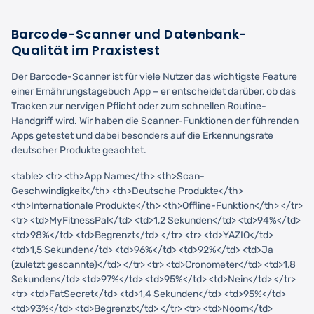
Barcode-Scanner und Datenbank-
Qualität im Praxistest
Der Barcode-Scanner ist für viele Nutzer das wichtigste Feature
einer Ernährungstagebuch App – er entscheidet darüber, ob das
Tracken zur nervigen Pflicht oder zum schnellen Routine-
Handgriff wird. Wir haben die Scanner-Funktionen der führenden
Apps getestet und dabei besonders auf die Erkennungsrate
deutscher Produkte geachtet.
<table> <tr> <th>App Name</th> <th>Scan-
Geschwindigkeit</th> <th>Deutsche Produkte</th>
<th>Internationale Produkte</th> <th>Offline-Funktion</th> </tr>
<tr> <td>MyFitnessPal</td> <td>1,2 Sekunden</td> <td>94%</td>
<td>98%</td> <td>Begrenzt</td> </tr> <tr> <td>YAZIO</td>
<td>1,5 Sekunden</td> <td>96%</td> <td>92%</td> <td>Ja
(zuletzt gescannte)</td> </tr> <tr> <td>Cronometer</td> <td>1,8
Sekunden</td> <td>97%</td> <td>95%</td> <td>Nein</td> </tr>
<tr> <td>FatSecret</td> <td>1,4 Sekunden</td> <td>95%</td>
<td>93%</td> <td>Begrenzt</td> </tr> <tr> <td>Noom</td>