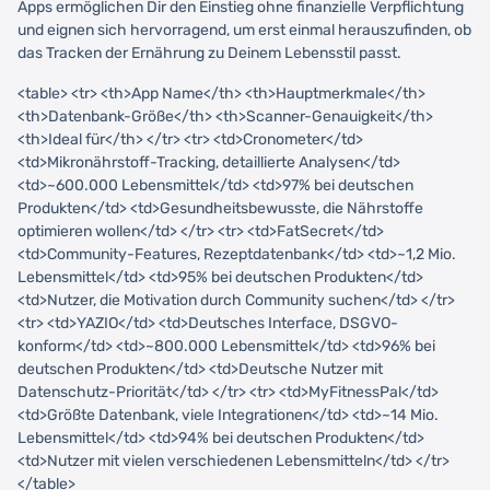
Apps ermöglichen Dir den Einstieg ohne finanzielle Verpflichtung
und eignen sich hervorragend, um erst einmal herauszufinden, ob
das Tracken der Ernährung zu Deinem Lebensstil passt.
<table> <tr> <th>App Name</th> <th>Hauptmerkmale</th>
<th>Datenbank-Größe</th> <th>Scanner-Genauigkeit</th>
<th>Ideal für</th> </tr> <tr> <td>Cronometer</td>
<td>Mikronährstoff-Tracking, detaillierte Analysen</td>
<td>~600.000 Lebensmittel</td> <td>97% bei deutschen
Produkten</td> <td>Gesundheitsbewusste, die Nährstoffe
optimieren wollen</td> </tr> <tr> <td>FatSecret</td>
<td>Community-Features, Rezeptdatenbank</td> <td>~1,2 Mio.
Lebensmittel</td> <td>95% bei deutschen Produkten</td>
<td>Nutzer, die Motivation durch Community suchen</td> </tr>
<tr> <td>YAZIO</td> <td>Deutsches Interface, DSGVO-
konform</td> <td>~800.000 Lebensmittel</td> <td>96% bei
deutschen Produkten</td> <td>Deutsche Nutzer mit
Datenschutz-Priorität</td> </tr> <tr> <td>MyFitnessPal</td>
<td>Größte Datenbank, viele Integrationen</td> <td>~14 Mio.
Lebensmittel</td> <td>94% bei deutschen Produkten</td>
<td>Nutzer mit vielen verschiedenen Lebensmitteln</td> </tr>
</table>