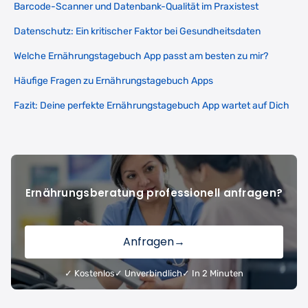
Barcode-Scanner und Datenbank-Qualität im Praxistest
Datenschutz: Ein kritischer Faktor bei Gesundheitsdaten
Welche Ernährungstagebuch App passt am besten zu mir?
Häufige Fragen zu Ernährungstagebuch Apps
Fazit: Deine perfekte Ernährungstagebuch App wartet auf Dich
Ernährungsberatung professionell anfragen?
Anfragen
→
✓ Kostenlos
✓ Unverbindlich
✓ In 2 Minuten